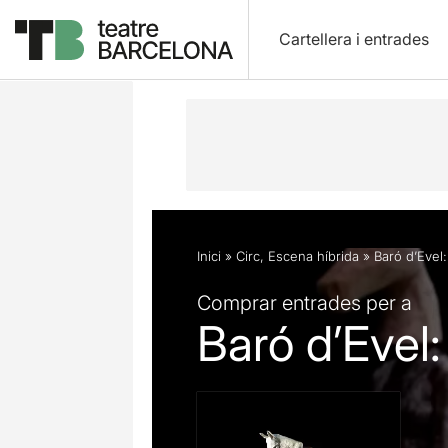
Cartellera i entrades
Descripció
Fitxa artística
Fotos i 
Inici
»
Circ
,
Escena híbrida
»
Baró d’Evel
Comprar entrades per a
Baró d’Evel