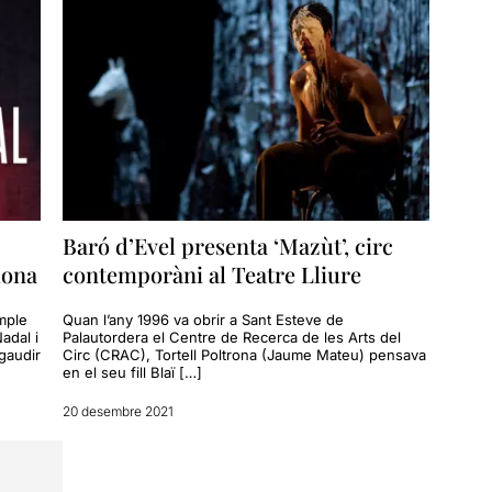
Baró d’Evel presenta ‘Mazùt’, circ
lona
contemporàni al Teatre Lliure
omple
Quan l’any 1996 va obrir a Sant Esteve de
adal i
Palautordera el Centre de Recerca de les Arts del
gaudir
Circ (CRAC), Tortell Poltrona (Jaume Mateu) pensava
en el seu fill Blaï […]
20 desembre 2021