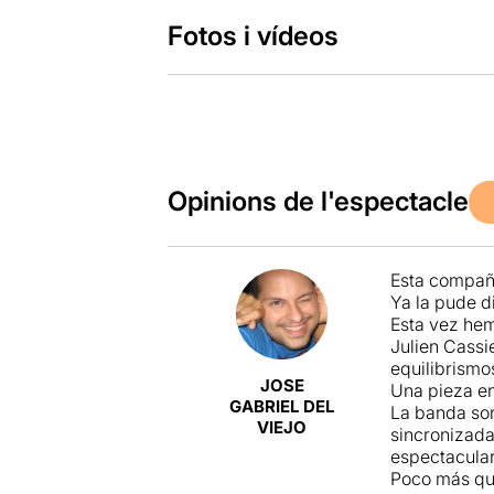
Fotos i vídeos
Opinions de l'espectacle
Esta compañí
Ya la pude d
Esta vez hem
Julien Cassi
equilibrismo
JOSE
Una pieza en
GABRIEL DEL
La banda son
VIEJO
sincronizada
espectacular
Poco más que