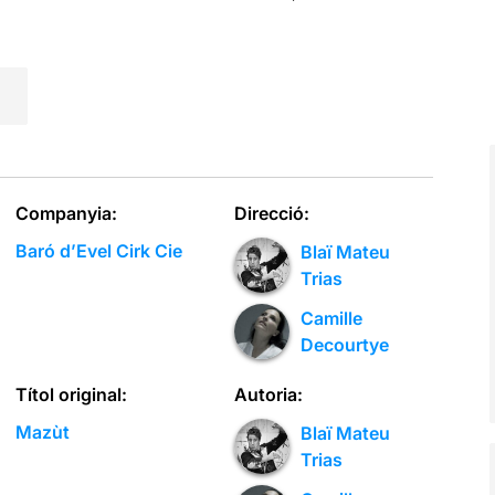
Companyia:
Direcció:
Baró d’Evel Cirk Cie
Blaï Mateu
Trias
Camille
Decourtye
Títol original:
Autoria:
Mazùt
Blaï Mateu
Trias