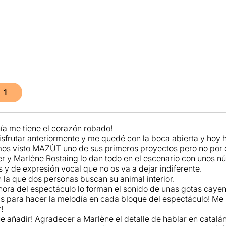
1
a me tiene el corazón robado!
isfrutar anteriormente y me quedé con la boca abierta y hoy h
os visto MAZÙT uno de sus primeros proyectos pero no por 
er y Marlène Rostaing lo dan todo en el escenario con unos 
s y de expresión vocal que no os va a dejar indiferente.
 la que dos personas buscan su animal interior.
ora del espectáculo lo forman el sonido de unas gotas caye
s para hacer la melodía en cada bloque del espectáculo! Me
!
 añadir! Agradecer a Marlène el detalle de hablar en catalán