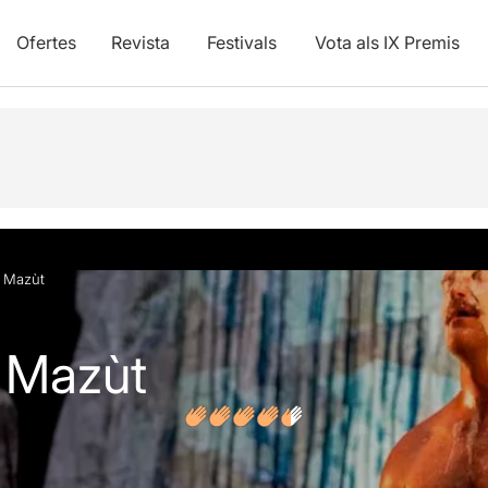
Ofertes
Revista
Festivals
Vota als IX Premis
vídeos
Opinions
Articles
: Mazùt
: Mazùt