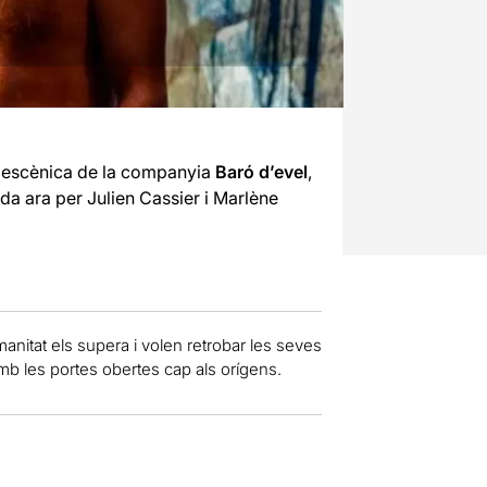
ó escènica de la companyia
Baró d’evel
,
da ara per Julien Cassier i Marlène
anitat els supera i volen retrobar les seves
mb les portes obertes cap als orígens.