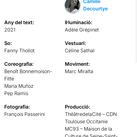
Camille
Decourtye
Any del text:
Il·luminació:
2021
Adèle Grépinet
So:
Vestuari:
Fanny Thollot
Céline Sathal
Coreografia:
Moviment:
Benoît Bonnemoison-
Marc Miralta
Fitte
María Muñoz
Pep Ramis
Fotografia:
Producció:
François Passerini
ThéâtredelaCité – CDN
Toulouse Occitanie
MC93 – Maison de la
Culture de Seine-Saint-