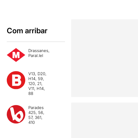
Com arribar
Drassanes,
Paral.lel
V13, D20,
H14, 59,
120, 21,
V11, H14,
88
Parades
425, 56,
57, 361,
410