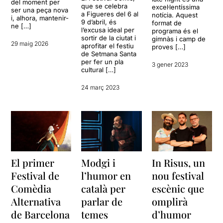
del moment per
que se celebra
excel·lentíssima
ser una peça nova
a Figueres del 6 al
notícia. Aquest
i, alhora, mantenir-
9 d’abril, és
format de
ne […]
l’excusa ideal per
programa és el
sortir de la ciutat i
gimnàs i camp de
29 maig 2026
aprofitar el festiu
proves […]
de Setmana Santa
per fer un pla
3 gener 2023
cultural […]
24 març 2023
El primer
Modgi i
In Risus, un
Festival de
l’humor en
nou festival
Comèdia
català per
escènic que
Alternativa
parlar de
omplirà
de Barcelona
temes
d’humor