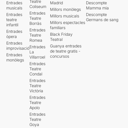
Teatre
Entrades
Madrid
Descompte
Coliseum
musicals
Mamma mia
Millors monòlegs
Entrades
Entrades
Descompte
Millors musicals
Teatre
teatre
Germans de sang
Millors espectacles
Borràs
infantil
familiars
Entrades
Entrades
Black Friday
Teatre
òpera
Teatral
Romea
Entrades
Guanya entrades
Entrades
improvisació
de teatre gratis -
La
Entrades
concursos
Villarroel
monòlegs
Entrades
Teatre
Condal
Entrades
Teatre
Victòria
Entrades
Teatre
Apolo
Entrades
Teatre
Goya