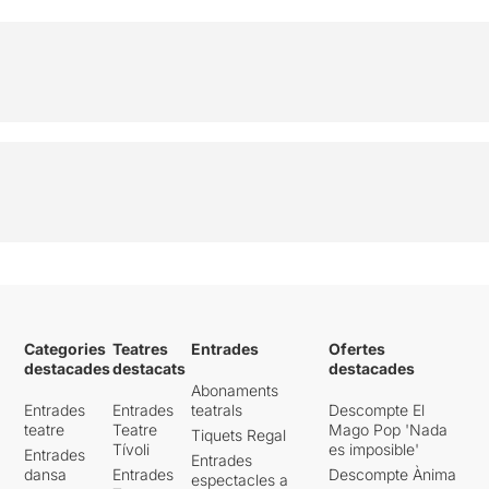
Categories
Teatres
Entrades
Ofertes
destacades
destacats
destacades
Abonaments
Entrades
Entrades
teatrals
Descompte El
teatre
Teatre
Mago Pop 'Nada
Tiquets Regal
Tívoli
es imposible'
Entrades
Entrades
dansa
Entrades
Descompte Ànima
espectacles a