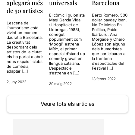
aplegarà més
universals
Barcelona
de 50 artistes
El còmic i guionista
Berto Romero, 500
Magí Garcia Vidal
dollar payday loan.
L’escena de
(L’Hospitalet de
No Te Metas En
l’humorisme està
Llobregat, 1983),
Política, Pablo
vivint un moment
conegut
Ibarburu, Ana
daurat a Barcelona.
popularment com
Morgade y Charo
La creativitat
‘Modgi’, estrena
López són alguns
desbordant dels
Mític, el primer
dels humoristes
artistes de la ciutat
especial d’stand up
que participaran a
els ha portat a obrir
comedy gravat en
la trentena
nous espais i clubs
llengua catalana.
d’espectacles del
de comèdia,
L’espectacle
Festival […]
adaptar […]
s’estrena en […]
18 febrer 2022
2 juny 2022
30 maig 2022
Veure tots els articles