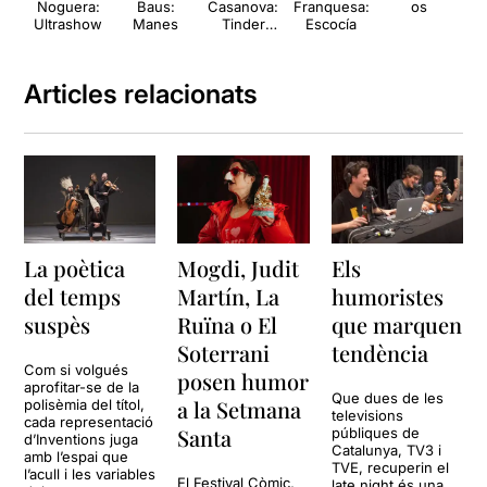
Noguera:
Baus:
Casanova:
Franquesa:
os
Ultrashow
Manes
Tinder
Escocía
Sorpresa
Articles relacionats
La poètica
Mogdi, Judit
Els
del temps
Martín, La
humoristes
suspès
Ruïna o El
que marquen
Soterrani
tendència
Com si volgués
posen humor
aprofitar-se de la
Que dues de les
a la Setmana
polisèmia del títol,
televisions
cada representació
Santa
públiques de
d’Inventions juga
Catalunya, TV3 i
amb l’espai que
TVE, recuperin el
l’acull i les variables
El Festival Còmic,
late night és una