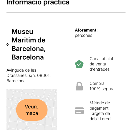
Informació pràctica
Museu
Aforament:
persones
Maritim de
Barcelona,
Barcelona
Canal oficial
de venta
d'entrades
Avinguda de les
Drassanes, s/n, 08001,
Barcelona
Compra
100% segura
Métode de
Veure
pagament:
mapa
Targeta de
dèbit i crèdit