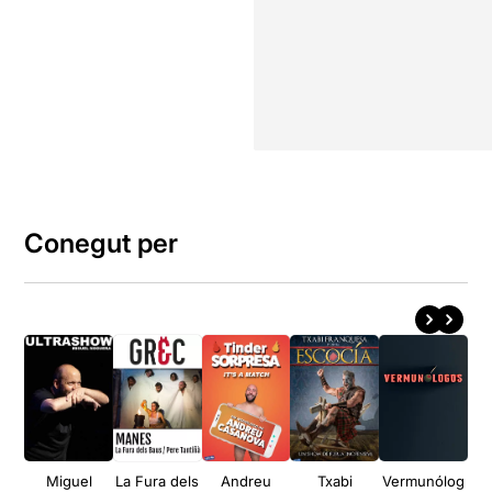
Conegut per
Miguel
La Fura dels
Andreu
Txabi
Vermunólog
L