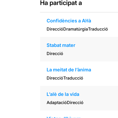
Ha participat a
Confidències a Al·là
Direcció
Dramatúrgia
Traducció
Stabat mater
Direcció
La meitat de l’ànima
Direcció
Traducció
L’alè de la vida
Adaptació
Direcció