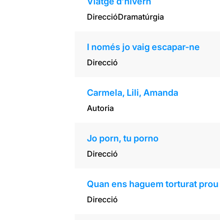
Viatge d’hivern
Direcció
Dramatúrgia
I només jo vaig escapar-ne
Direcció
Carmela, Lili, Amanda
Autoria
Jo porn, tu porno
Direcció
Quan ens haguem torturat prou
Direcció