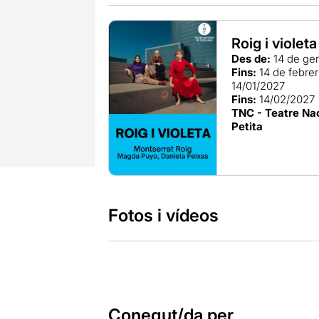
Roig i violeta
Des de:
14 de ge
Fins:
14 de febre
14/01/2027
Fins:
14/02/2027
TNC - Teatre Nac
Petita
Fotos i vídeos
Conegut/da per