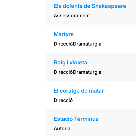
Els dolents de Shakespeare
Assessorament
Martyrs
Direcció
Dramatúrgia
Roig i violeta
Direcció
Dramatúrgia
El coratge de matar
Direcció
Estació Tèrminus
Autoria