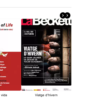
a vida
Viatge d'hivern
I només jo vaig esca