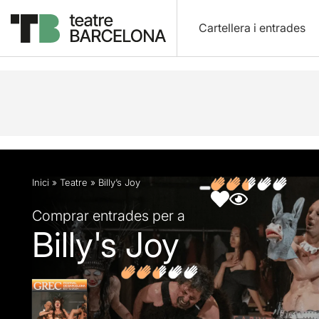
Cartellera i entrades
Descripció
Fitxa artística
Fotos i vídeos
Artic
Inici
»
Teatre
»
Billy’s Joy
Comprar entrades per a
Billy's Joy