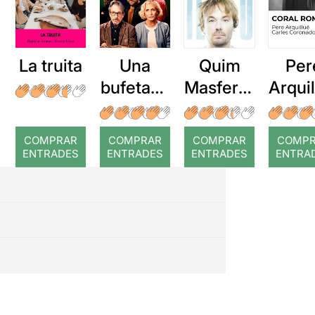
La truita
Una
Quim
Per
bufetada
Masferre
Arqui
a temps
r: Temps
: Cor
romp
COMPRAR
COMPRAR
COMPRAR
COMP
ENTRADES
ENTRADES
ENTRADES
ENTRA