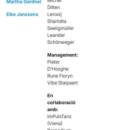
Michel
Martha Gardner
Ditten
Elke Janssens
Lerooij
Sharlotta
Seeligmüller
Leander
Schönweger
Management:
Pieter
D’Hooghe
Rune Floryn
Vibe Stalpaert
En
col·laboració
amb:
ImPulsTanz
(Viena)