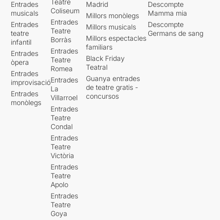
Teatre
Entrades
Madrid
Descompte
Coliseum
musicals
Mamma mia
Millors monòlegs
Entrades
Entrades
Descompte
Millors musicals
Teatre
teatre
Germans de sang
Millors espectacles
Borràs
infantil
familiars
Entrades
Entrades
Black Friday
Teatre
òpera
Teatral
Romea
Entrades
Guanya entrades
Entrades
improvisació
de teatre gratis -
La
Entrades
concursos
Villarroel
monòlegs
Entrades
Teatre
Condal
Entrades
Teatre
Victòria
Entrades
Teatre
Apolo
Entrades
Teatre
Goya