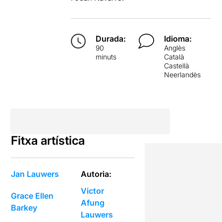
Durada:
Idioma:
90
Anglès
minuts
Català
Castellà
Neerlandès
Fitxa artística
Jan Lauwers
Autoria:
Victor
Grace Ellen
Afung
Barkey
Lauwers