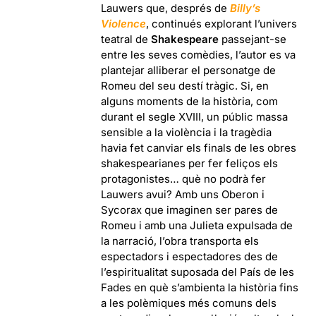
Lauwers que, després de
Billy’s
Violence
, continués explorant l’univers
teatral de
Shakespeare
passejant-se
entre les seves comèdies, l’autor es va
plantejar alliberar el personatge de
Romeu del seu destí tràgic. Si, en
alguns moments de la història, com
durant el segle XVIII, un públic massa
sensible a la violència i la tragèdia
havia fet canviar els finals de les obres
shakespearianes per fer feliços els
protagonistes… què no podrà fer
Lauwers avui? Amb uns Oberon i
Sycorax que imaginen ser pares de
Romeu i amb una Julieta expulsada de
la narració, l’obra transporta els
espectadors i espectadores des de
l’espiritualitat suposada del País de les
Fades en què s’ambienta la història fins
a les polèmiques més comuns dels