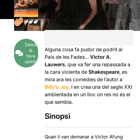
Deixa
Alguna cosa fa pudor de podrit al
la
teva
País de les Fades…
Victor A.
opinió
Lauwers
, que va fer una repassada a
la cara violenta de
Shakespeare
, es
mira ara les comèdies de l’autor a
Billy’s Joy
. I en crea una del segle XXI
ambientada en un lloc on res no és el
que sembla.
Sinopsi
Quan li van demanar a Victor Afung