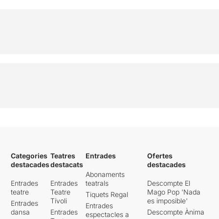
Categories
Teatres
Entrades
Ofertes
destacades
destacats
destacades
Abonaments
Entrades
Entrades
teatrals
Descompte El
teatre
Teatre
Mago Pop 'Nada
Tiquets Regal
Tívoli
es imposible'
Entrades
Entrades
dansa
Entrades
Descompte Ànima
espectacles a