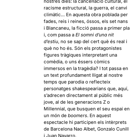
nostres dies: la cancel·lació cultural, el
racisme estructural, la guerra, el canvi
climàtic… En aquesta obra poblada per
fades, reis i reines, óssos, els set nans
i Blancaneu, la ficció passa a primer pla
i, com passa a
El somni d’una nit
d’estiu
, no se sap del cert què és real i
què no ho és. Són els protagonistes
figures tràgiques interpretant una
comèdia, o uns éssers còmics
immersos en la tragèdia? I tot passa en
un text profundament lligat al nostre
temps que parodia o reflecteix
personatges shakespearians que, aquí,
s’adrecen directament al públic més
jove, al de les generacions Z o
Millennial, que busquen el seu espai en
un món de
boomers
. En aquest
espectacle hi participen els intèrprets
de Barcelona Nao Albet, Gonzalo Cunill
i Juan Navarro.