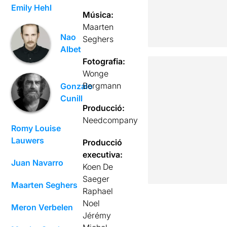
Emily Hehl
Música:
Maarten
Nao
Seghers
Albet
Fotografia:
Wonge
Bergmann
Gonzalo
Cunill
Producció:
Needcompany
Romy Louise
Lauwers
Producció
executiva:
Juan Navarro
Koen De
Saeger
Maarten Seghers
Raphael
Noel
Meron Verbelen
Jérémy