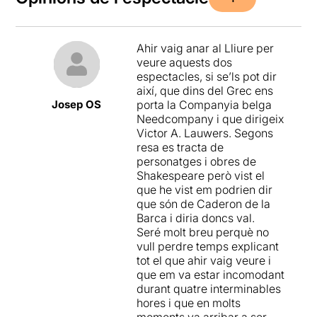
Ahir vaig anar al Lliure per
veure aquests dos
espectacles, si se’ls pot dir
així, que dins del Grec ens
Josep OS
porta la Companyia belga
Needcompany i que dirigeix ​​
Victor A. Lauwers. Segons
resa es tracta de
personatges i obres de
Shakespeare però vist el
que he vist em podrien dir
que són de Caderon de la
Barca i diria doncs val.
Seré molt breu perquè no
vull perdre temps explicant
tot el que ahir vaig veure i
que em va estar incomodant
durant quatre interminables
hores i que en molts
moments va arribar a ser