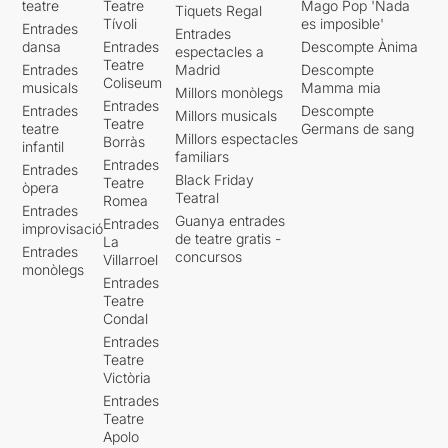
teatre
Teatre
Mago Pop 'Nada
Tiquets Regal
Tívoli
es imposible'
Entrades
Entrades
dansa
Entrades
Descompte Ànima
espectacles a
Teatre
Entrades
Madrid
Descompte
Coliseum
musicals
Mamma mia
Millors monòlegs
Entrades
Entrades
Descompte
Millors musicals
Teatre
teatre
Germans de sang
Millors espectacles
Borràs
infantil
familiars
Entrades
Entrades
Black Friday
Teatre
òpera
Teatral
Romea
Entrades
Guanya entrades
Entrades
improvisació
de teatre gratis -
La
Entrades
concursos
Villarroel
monòlegs
Entrades
Teatre
Condal
Entrades
Teatre
Victòria
Entrades
Teatre
Apolo