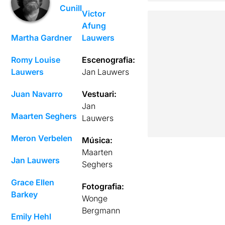
Cunill
Victor
Afung
Martha Gardner
Lauwers
Romy Louise
Escenografia:
Lauwers
Jan Lauwers
Juan Navarro
Vestuari:
Jan
Maarten Seghers
Lauwers
Meron Verbelen
Música:
Maarten
Jan Lauwers
Seghers
Grace Ellen
Fotografia:
Barkey
Wonge
Bergmann
Emily Hehl