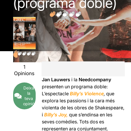
(programa doble)
1
Opinions
Jan Lauwers
i la
Needcompany
presenten un programa doble:
Deixa
la
L’espectacle
Billy’s Violence
,
que
teva
explora les passions i la cara més
opinió
violenta de les obres de Shakespeare,
i
Billy’s Joy,
que s’endinsa en les
seves comèdies. Tots dos es
representen ara conjuntament.