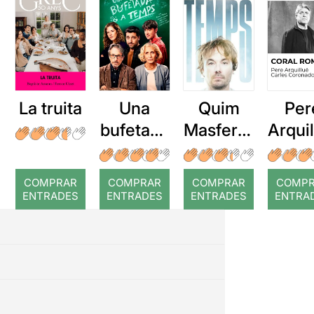
La truita
Una
Quim
Per
bufetada
Masferre
Arqui
a temps
r: Temps
: Cor
romp
COMPRAR
COMPRAR
COMPRAR
COMP
ENTRADES
ENTRADES
ENTRADES
ENTRA