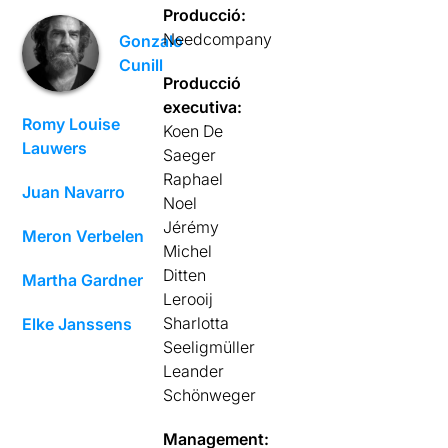
Producció:
Needcompany
Gonzalo
Cunill
Producció
executiva:
Romy Louise
Koen De
Lauwers
Saeger
Raphael
Juan Navarro
Noel
Jérémy
Meron Verbelen
Michel
Ditten
Martha Gardner
Lerooij
Sharlotta
Elke Janssens
Seeligmüller
Leander
Schönweger
Management: