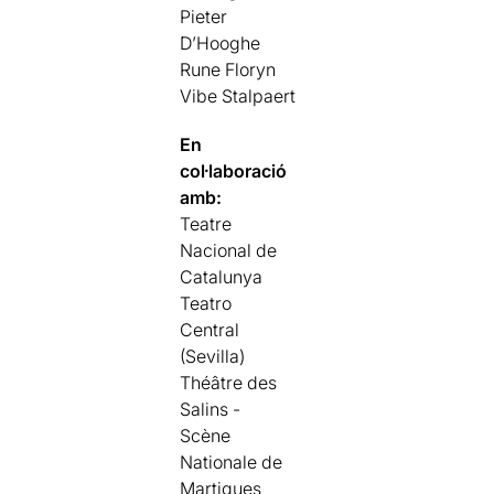
Pieter
D’Hooghe
Rune Floryn
Vibe Stalpaert
En
col·laboració
amb:
Teatre
Nacional de
Catalunya
Teatro
Central
(Sevilla)
Théâtre des
Salins -
Scène
Nationale de
Martigues