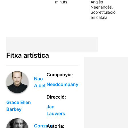
minuts
Anglès
Neerlandès.
Sobretitulació
en català
Fitxa artística
Companyia:
Nao
Needcompany
Albet
Direcció:
Grace Ellen
Jan
Barkey
Lauwers
Gonzalo
Autoria: