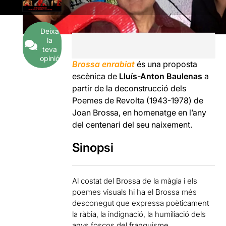
Deixa
la
teva
opinió
Brossa enrabiat
és una proposta
escènica de
Lluís-Anton Baulenas
a
partir de la deconstrucció dels
Poemes de Revolta (1943-1978) de
Joan Brossa, en homenatge en l’any
del centenari del seu naixement.
Sinopsi
Al costat del Brossa de la màgia i els
poemes visuals hi ha el Brossa més
desconegut que expressa poèticament
la ràbia, la indignació, la humiliació dels
anys foscos del franquisme.