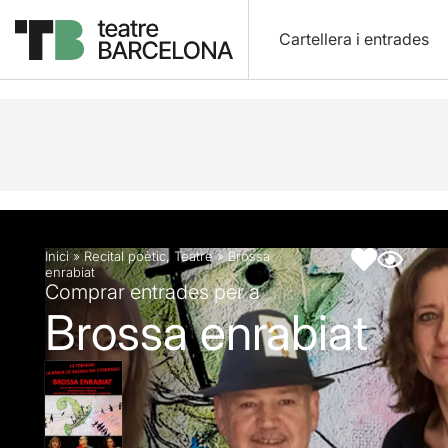
Cartellera i entrades
Descripció
Fitxa artística
Articles
Inici
»
Recital poètic
,
Teatre
»
Brossa
enrabiat
Comprar entrades per a
Brossa enrabiat