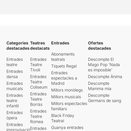
Categories
Teatres
Entrades
Ofertes
destacades
destacats
destacades
Abonaments
Entrades
Entrades
teatrals
Descompte El
teatre
Teatre
Mago Pop 'Nada
Tiquets Regal
Tívoli
es imposible'
Entrades
Entrades
dansa
Entrades
Descompte Ànima
espectacles a
Teatre
Entrades
Madrid
Descompte
Coliseum
musicals
Mamma mia
Millors monòlegs
Entrades
Entrades
Descompte
Millors musicals
Teatre
teatre
Germans de sang
Millors espectacles
Borràs
infantil
familiars
Entrades
Entrades
Black Friday
Teatre
òpera
Teatral
Romea
Entrades
Guanya entrades
Entrades
improvisació