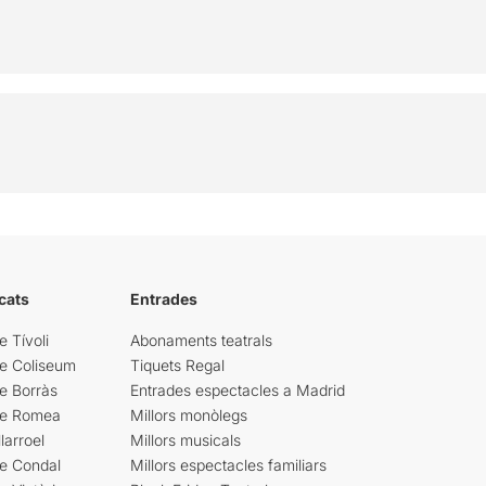
cats
Entrades
e Tívoli
Abonaments teatrals
re Coliseum
Tiquets Regal
e Borràs
Entrades espectacles a Madrid
re Romea
Millors monòlegs
larroel
Millors musicals
re Condal
Millors espectacles familiars