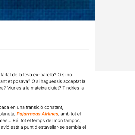
fartat de la teva ex-parella? O si no
ant et posava? O si haguessis acceptat la
? Viuries a la mateixa ciutat? Tindries la
apada en una transició constant,
planeta,
Pajarracas Airlines
, amb tot el
més… Bé, tot el temps del món tampoc;
 avió està a punt d’estavellar-se sembla el