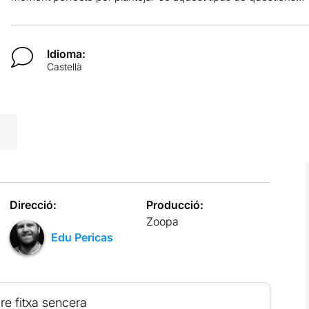
Idioma:
Castellà
Direcció:
Producció:
Zoopa
Edu Pericas
re fitxa sencera