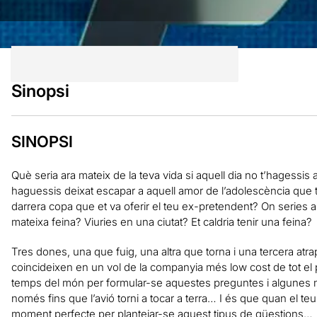
Sinopsi
SINOPSI
Què seria ara mateix de la teva vida si aquell dia no t’hagessis a
haguessis deixat escapar a aquell amor de l’adolescència que t
darrera copa que et va oferir el teu ex-pretendent? On series ara
mateixa feina? Viuries en una ciutat? Et caldria tenir una feina?
Tres dones, una que fuig, una altra que torna i una tercera atr
coincideixen en un vol de la companyia més low cost de tot el 
temps del món per formular-se aquestes preguntes i algunes 
només fins que l’avió torni a tocar a terra… I és que quan el teu
moment perfecte per plantejar-se aquest tipus de qüestions…