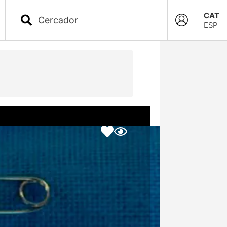
CAT
ESP