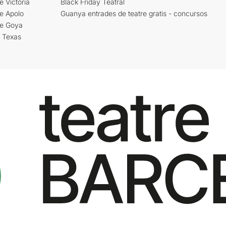
e Victòria
Black Friday Teatral
e Apolo
Guanya entrades de teatre gratis - concursos
re Goya
i Texas