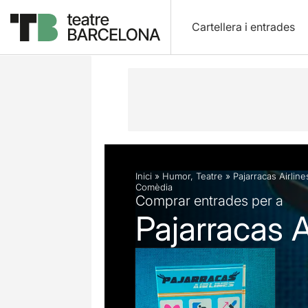
Cartellera i entrades
Descripció
Fitxa artística
Inici
»
Humor
,
Teatre
»
Pajarracas Airline
Comèdia
Comprar entrades per a
Pajarracas A