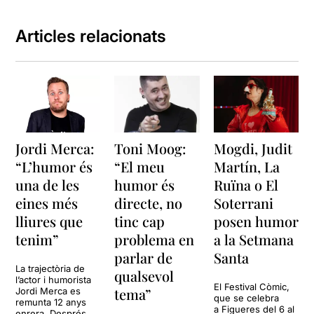
de Venus
Sorpresa
Articles relacionats
Jordi Merca:
Toni Moog:
Mogdi, Judit
“L’humor és
“El meu
Martín, La
una de les
humor és
Ruïna o El
eines més
directe, no
Soterrani
lliures que
tinc cap
posen humor
tenim”
problema en
a la Setmana
parlar de
Santa
La trajectòria de
qualsevol
l’actor i humorista
El Festival Còmic,
tema”
Jordi Merca es
que se celebra
remunta 12 anys
a Figueres del 6 al
enrera. Després