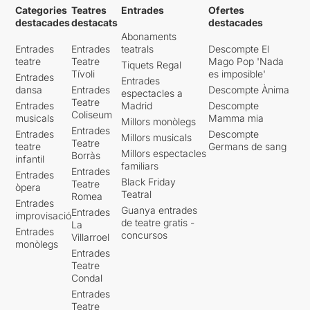
Categories
Teatres
Entrades
Ofertes
destacades
destacats
destacades
Abonaments
Entrades
Entrades
teatrals
Descompte El
teatre
Teatre
Mago Pop 'Nada
Tiquets Regal
Tívoli
es imposible'
Entrades
Entrades
dansa
Entrades
Descompte Ànima
espectacles a
Teatre
Entrades
Madrid
Descompte
Coliseum
musicals
Mamma mia
Millors monòlegs
Entrades
Entrades
Descompte
Millors musicals
Teatre
teatre
Germans de sang
Millors espectacles
Borràs
infantil
familiars
Entrades
Entrades
Black Friday
Teatre
òpera
Teatral
Romea
Entrades
Guanya entrades
Entrades
improvisació
de teatre gratis -
La
Entrades
concursos
Villarroel
monòlegs
Entrades
Teatre
Condal
Entrades
Teatre