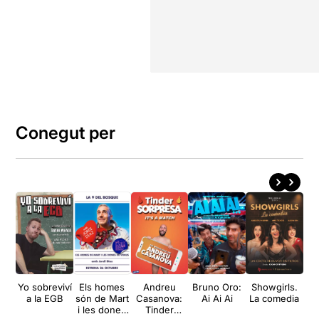
Conegut per
Yo sobreviví
Els homes
Andreu
Bruno Oro:
Showgirls.
Br
a la EGB
són de Mart
Casanova:
Ai Ai Ai
La comedia
¿
i les dones
Tinder