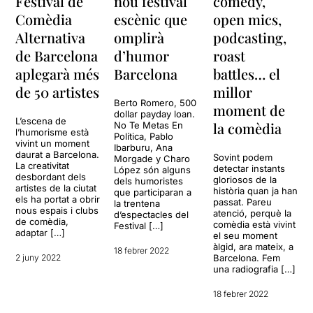
Festival de
nou festival
comedy,
Comèdia
escènic que
open mics,
Alternativa
omplirà
podcasting,
de Barcelona
d’humor
roast
aplegarà més
Barcelona
battles… el
de 50 artistes
millor
Berto Romero, 500
moment de
dollar payday loan.
L’escena de
la comèdia
No Te Metas En
l’humorisme està
Política, Pablo
vivint un moment
Ibarburu, Ana
daurat a Barcelona.
Sovint podem
Morgade y Charo
La creativitat
detectar instants
López són alguns
desbordant dels
gloriosos de la
dels humoristes
artistes de la ciutat
història quan ja han
que participaran a
els ha portat a obrir
passat. Pareu
la trentena
nous espais i clubs
atenció, perquè la
d’espectacles del
de comèdia,
comèdia està vivint
Festival […]
adaptar […]
el seu moment
àlgid, ara mateix, a
18 febrer 2022
2 juny 2022
Barcelona. Fem
una radiografia […]
18 febrer 2022