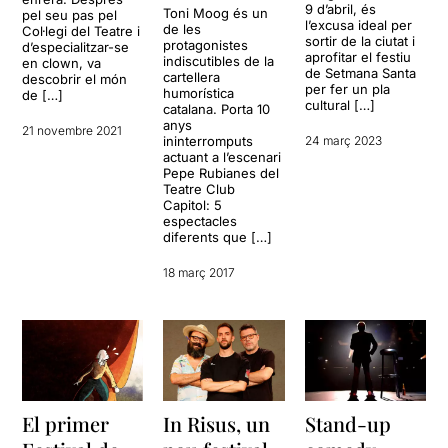
9 d’abril, és
Toni Moog és un
pel seu pas pel
l’excusa ideal per
de les
Col·legi del Teatre i
sortir de la ciutat i
protagonistes
d’especialitzar-se
aprofitar el festiu
indiscutibles de la
en clown, va
de Setmana Santa
cartellera
descobrir el món
per fer un pla
humorística
de […]
cultural […]
catalana. Porta 10
anys
21 novembre 2021
ininterromputs
24 març 2023
actuant a l’escenari
Pepe Rubianes del
Teatre Club
Capitol: 5
espectacles
diferents que […]
18 març 2017
El primer
In Risus, un
Stand-up