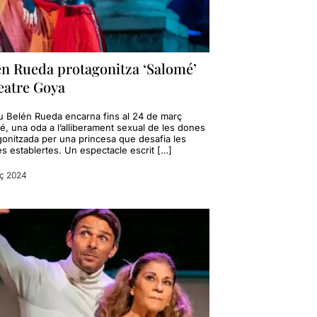
én Rueda protagonitza ‘Salomé’
eatre Goya
riu Belén Rueda encarna fins al 24 de març
é, una oda a l’alliberament sexual de les dones
gonitzada per una princesa que desafia les
s establertes. Un espectacle escrit […]
rç 2024