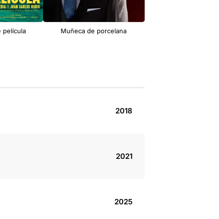
 película
Muñeca de porcelana
Le Ballet de l'Opéra na
Capitole
2018
2021
2025