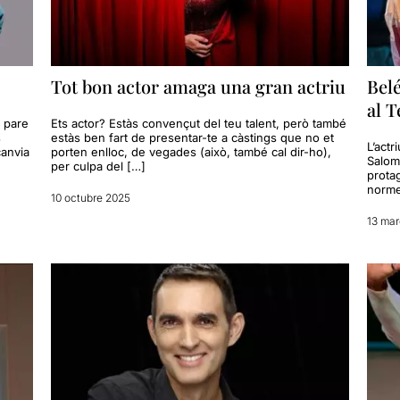
Tot bon actor amaga una gran actriu
Bel
al T
l pare
Ets actor? Estàs convençut del teu talent, però també
s
estàs ben fart de presentar-te a càstings que no et
L’act
canvia
porten enlloc, de vegades (això, també cal dir-ho),
Salom
per culpa del […]
prota
norme
10 octubre 2025
13 ma