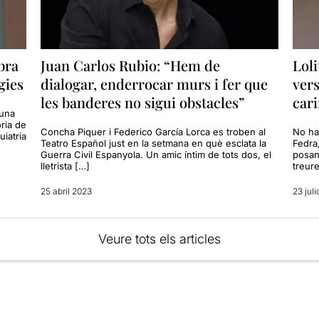
bra
Juan Carlos Rubio: “Hem de
Loli
gies
dialogar, enderrocar murs i fer que
vers
les banderes no sigui obstacles”
cari
 una
òria de
Concha Piquer i Federico García Lorca es troben al
No ha
uiatria
Teatro Español just en la setmana en què esclata la
Fedra,
Guerra Civil Espanyola. Un amic íntim de tots dos, el
posan
lletrista […]
treur
25 abril 2023
23 juli
Veure tots els articles