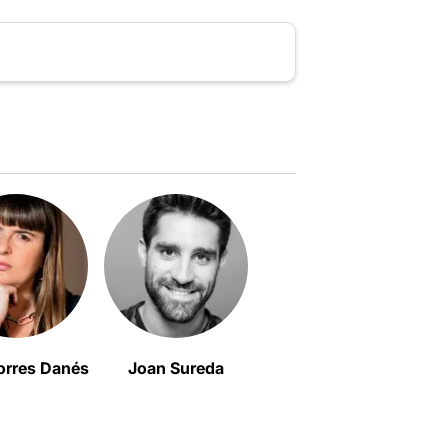
orres Danés
Joan Sureda
Martí Costa Olivé
Al