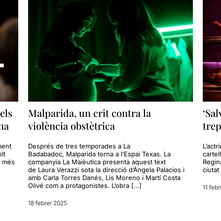
els
Malparida, un crit contra la
‘Sal
na
violència obstètrica
trep
ment
Després de tres temporades a La
L’actr
lt
Badabadoc, Malparida torna a l’Espai Texas. La
cartel
s més
companyia La Maièutica presenta aquest text
Regina
de Laura Verazzi sota la direcció d’Ángela Palacios i
ciutat
amb Carla Torres Danés, Lis Moreno i Martí Costa
Olivé com a protagonistes. L’obra […]
11 feb
18 febrer 2025