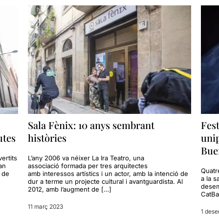
Sala Fènix: 10 anys sembrant
Fest
utes
històries
uni
Bue
ertits
L’any 2006 va néixer La Ira Teatro, una
van
associació formada per tres arquitectes
Quatr
i de
amb interessos artístics i un actor, amb la intenció de
a la s
dur a terme un projecte cultural i avantguardista. Al
desem
2012, amb l’augment de […]
CatBaS
11 març 2023
1 des