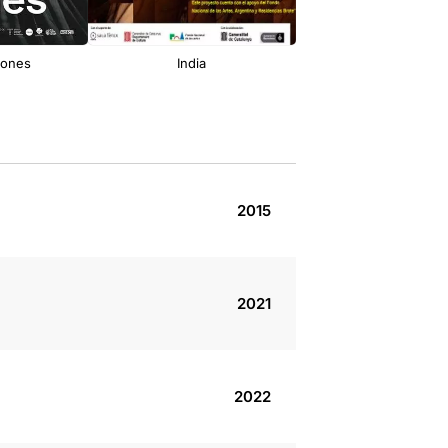
dones
India
Tot en ordre
2015
2021
2022