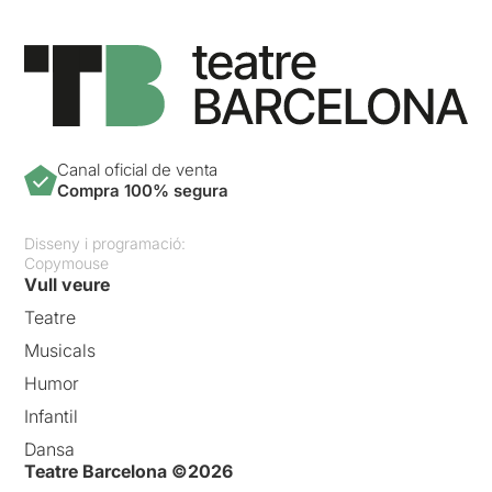
Canal oficial de venta
Compra 100% segura
Disseny i programació:
Copymouse
Vull veure
Teatre
Musicals
Humor
Infantil
Dansa
Teatre Barcelona ©2026