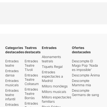
Categories
Teatres
Entrades
Ofertes
destacades
destacats
destacades
Abonaments
Entrades
Entrades
teatrals
Descompte El
teatre
Teatre
Mago Pop 'Nada
Tiquets Regal
Tívoli
es imposible'
Entrades
Entrades
dansa
Entrades
Descompte Ànima
espectacles a
Teatre
Entrades
Madrid
Descompte
Coliseum
musicals
Mamma mia
Millors monòlegs
Entrades
Entrades
Descompte
Millors musicals
Teatre
teatre
Germans de sang
Millors espectacles
Borràs
infantil
familiars
Entrades
Entrades
Black Friday