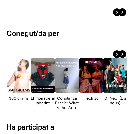
Conegut/da per
360 grams
El monstre al
Constanza
Hechizo
Oi Néoi (Els
La 
laberint
Brncic: What
nous)
is the Word
Ha participat a