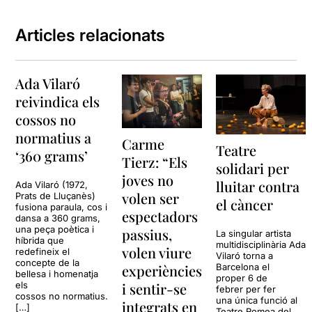
Articles relacionats
Ada Vilaró
reivindica els
cossos no
normatius a
Carme
Teatre
‘360 grams’
Tierz: “Els
solidari per
joves no
lluitar contra
Ada Vilaró (1972,
volen ser
Prats de Lluçanès)
el càncer
fusiona paraula, cos i
espectadors
dansa a 360 grams,
una peça poètica i
passius,
La singular artista
híbrida que
multidisciplinària Ada
volen viure
redefineix el
Vilaró torna a
concepte de la
experiències
Barcelona el
bellesa i homenatja
proper 6 de
i sentir-se
els
febrer per fer
cossos no normatius.
una única funció al
integrats en
[…]
Teatre Romea del