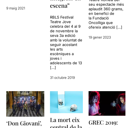
escena”
seu espectacle més
9 maig 2021
aplaudit 360 grams,
en benefici de
RBLS Festival
la Fundació
Teatre Jove
Oncolliga que
celebra del 4 al 9
ofereix atenció […]
de novembre la
seva 3a edició
19 gener 2023
amb la voluntat de
seguir acostant
les arts
escèniques a
joves i
adolescents de 13
[…]
31 octubre 2019
La mort eix
GREC 2019:
‘Don Giovani’,
central de la