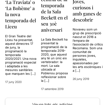
Joves,
‘La Traviata’ o
temporada
curiosos i
‘La Bohème’ a
de la Sala
amb ganes de
la nova
Beckett en el
descobrir
temporada del
seu 30è
Liceu
aniversari
Novaveu som un
grup de prescripció
El Gran Teatre del
nascut el 2016 a
La Sala Beckett ha
Liceu ha presentat,
l’empara de
presentat la
aquest dimecres 17
l’associació de crítics
programació de la
de juny, la
Recomana. Som una
temporada 2019-
programació la
comunitat de
2020, que aquest
temporada
persones joves,
any té un únic eix
2020/2021. Una nova
inquietes,
vertebrador: la
programació especial
apassionades per
mort. La sala
i adaptada a les
les arts escèniques i
ubicada al
mesures sanitàries
a […]
Poblenou proposa
que marquen les […]
reflexionar sobre
26 juny 2019
la […]
17 juny 2020
17 setembre 2019
Veure tots els articles