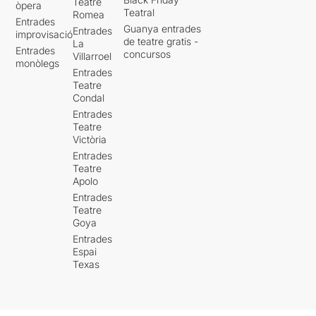
Teatre
òpera
Teatral
Romea
Entrades
Guanya entrades
Entrades
improvisació
de teatre gratis -
La
Entrades
concursos
Villarroel
monòlegs
Entrades
Teatre
Condal
Entrades
Teatre
Victòria
Entrades
Teatre
Apolo
Entrades
Teatre
Goya
Entrades
Espai
Texas