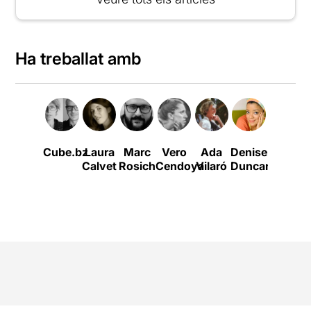
Ha treballat amb
Cube.bz
Laura
Marc
Vero
Ada
Denise
Laura
C
Calvet
Rosich
Cendoya
Vilaró
Duncan
Vila
Kremer