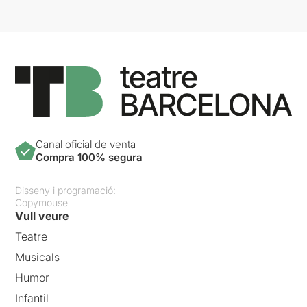
Canal oficial de venta
Compra 100% segura
Disseny i programació:
Copymouse
Vull veure
Teatre
Musicals
Humor
Infantil