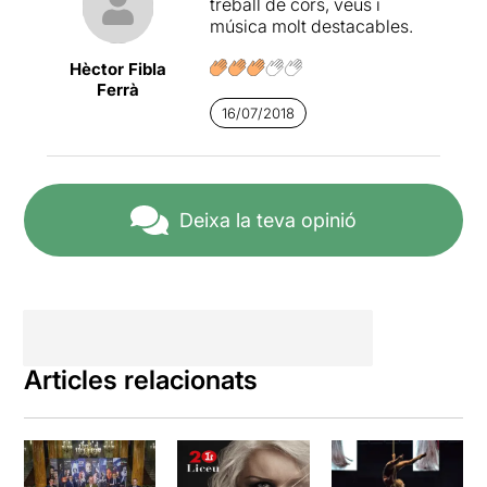
treball de cors, veus i
sobretot, i com ja us he
música molt destacables.
comentat abans, gràcies a
la magnitud de la proposta i
Hèctor Fibla
la seva magnífica
Ferrà
organització.
16/07/2018
***/****
Deixa la teva opinió
Articles relacionats