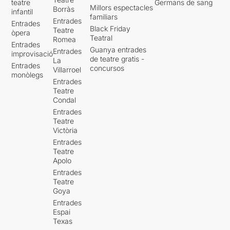
teatre
Germans de sang
Millors espectacles
Borràs
infantil
familiars
Entrades
Entrades
Black Friday
Teatre
òpera
Teatral
Romea
Entrades
Guanya entrades
Entrades
improvisació
de teatre gratis -
La
Entrades
concursos
Villarroel
monòlegs
Entrades
Teatre
Condal
Entrades
Teatre
Victòria
Entrades
Teatre
Apolo
Entrades
Teatre
Goya
Entrades
Espai
Texas