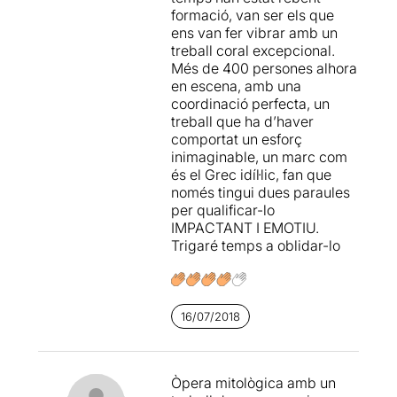
formació, van ser els que
nens i nenes, que
ens van fer vibrar amb un
possiblement no tenien més
treball coral excepcional.
de set o vuit anys, cantant
Més de 400 persones alhora
sense perdre en cap
en escena, amb una
moment l’afinació i el to, ni
coordinació perfecta, un
l’entrega amb la que
treball que ha d’haver
interpretaven cadascun
comportat un esforç
d’ells el seu paper.
inimaginable, un marc com
és el Grec idíl·lic, fan que
Tret d’algun passatge que fa
només tingui dues paraules
perdre el ritme de
per qualificar-lo
l’espectacle, la resta m’ha
IMPACTANT I EMOTIU.
semblat
una proposta del
Trigaré temps a oblidar-lo
tot enriquidora i digne
d’admiració.
Però tot i que no sóc gaire
de muntatges de creació
16/07/2018
musical en les que
intervenen grups corals,
haig de reconèixer que n’he
Òpera mitològica amb un
sortit bastant satisfeta,