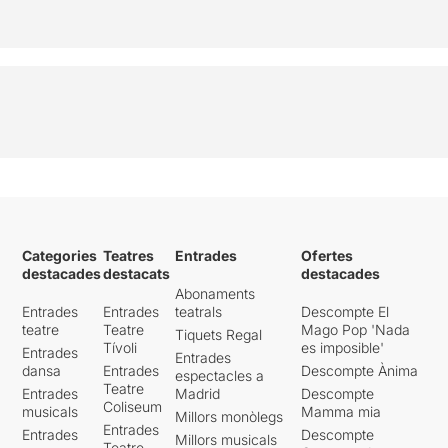
Categories
Teatres
Entrades
Ofertes
destacades
destacats
destacades
Abonaments
Entrades
Entrades
teatrals
Descompte El
teatre
Teatre
Mago Pop 'Nada
Tiquets Regal
Tívoli
es imposible'
Entrades
Entrades
dansa
Entrades
Descompte Ànima
espectacles a
Teatre
Entrades
Madrid
Descompte
Coliseum
musicals
Mamma mia
Millors monòlegs
Entrades
Entrades
Descompte
Millors musicals
Teatre