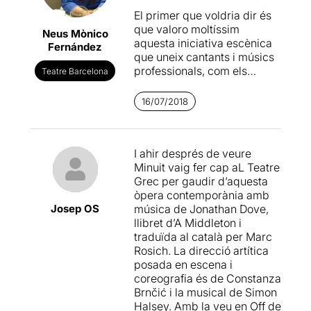
El primer que voldria dir és
que valoro moltíssim
Neus Mònico
aquesta iniciativa escènica
Fernández
que uneix cantants i músics
professionals, com els
Teatre Barcelona
músics de la
Jove
Orquestra Nacional de
16/07/2018
Catalunya
, els
Cors de
l’Orfeó Català
, els tres
solistes lírics(
Marc Sala,
I ahir després de veure
Gemma Coma- Alabert,
Minuit vaig fer cap aL Teatre
Toni Marsol
), l’especialista
Grec per gaudir d’aquesta
en acrobàcia (
Quim Giron)
i
òpera contemporània amb
la veu en off de l’actor
Lluís
Josep OS
música de Jonathan Dove,
Homar
, amb artistes
llibret d’A Middleton i
amateurs de totes les edats.
traduïda al català per Marc
Rosich. La direcció artítica
Una posada en escena
posada en escena i
complicada per la gran
coreografia és de Constanza
quantitat de participants que
Brnčić i la musical de Simon
hi intervenen, que sense la
Halsey. Amb la veu en Off de
magnífica direcció de
Simon