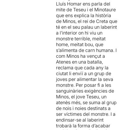
Lluís Homar ens parla del
Halsey
, això no hagués estat
mite de Teseu i el Minotaure
possible. T
ot ha rutllat com
que ens explica la història
la seda (entrades i sortides,
de Minos, el rei de Creta que
distribució de l’espai
té en el seu palau un laberint
escènic, intervencions,
a l’interior on hi viu un
tempos, ritme...), un
monstre terrible, meitat
espectacle coral en el
home, meitat bou, que
sentit més ampli de la
s’alimenta de carn humana. I
paraula.
com Minos ha vençut a
Atenes en una batalla,
“El monstre al laberint” de
reclama que cada any la
Jonathan Dove
és una
ciutat li enviï a un grup de
reinterpretació la història de
joves per alimentar la seva
Teseu i el Minotaure,
monstre. Per posar fi a les
convertida en una òpera. Un
sanguinàries exigències de
espectacle del que se n’han
Minos, el jove Teseu, un
fet moltes representacions
atenès més, se suma al grup
arreu del món com a Lisboa,
de nois i noies destinats a
París o la Xina,.... Per que
ser víctimes del monstre. I a
sigui més propera al públic
endinsar-se al laberint
on es representa, sempre
trobarà la forma d’acabar
s’ha traduït a la llengua