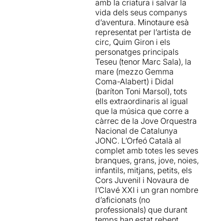
amb la criatura i salvar la
materna de la ciutat on
vida dels seus companys
s’interpreta, per la qual
d’aventura. Minotaure esà
cosa, en aquesta ocasió la
representat per l’artista de
podem escoltar en català,
circ, Quim Giron i els
gràcies al dramaturg,
personatges principals
escriptor i traductor català
Teseu (tenor Marc Sala), la
Marc Rosich,
que n’ha fet la
mare (mezzo Gemma
traducció del text
.
Coma-Alabert) i Didal
(baríton Toni Marsol), tots
De la mateixa manera que la
ells extraordinaris al igual
música, la qualitat de les
que la música que corre a
veus dels participants va ser
càrrec de la Jove Orquestra
impressionant, jo que estava
Nacional de Catalunya
a primera línia
us puc ben
JONC. L’Orfeó Català al
bé assegurar que l’afinació
complet amb totes les seves
i to de tots ells va ser
branques, grans, jove, noies,
impecable durant tota la
infantils, mitjans, petits, els
representació
. Participants
Cors Juvenil i Novaura de
de totes les edats units sota
l’Clavé XXI i un gran nombre
una mateixa creació. No tinc
d’aficionats (no
paraules per descriure què
professionals) que durant
vaig sentir quan vaig
temps han estat rebent
escoltar les veus d’aquells