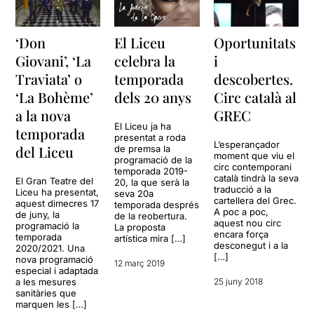
‘Don
El Liceu
Oportunitats
Giovani’, ‘La
celebra la
i
Traviata’ o
temporada
descobertes.
‘La Bohème’
dels 20 anys
Circ català al
a la nova
GREC
El Liceu ja ha
temporada
presentat a roda
L’esperançador
del Liceu
de premsa la
moment que viu el
programació de la
circ contemporani
temporada 2019-
català tindrà la seva
El Gran Teatre del
20, la que serà la
traducció a la
Liceu ha presentat,
seva 20a
cartellera del Grec.
aquest dimecres 17
temporada després
A poc a poc,
de juny, la
de la reobertura.
aquest nou circ
programació la
La proposta
encara força
temporada
artística mira […]
desconegut i a la
2020/2021. Una
[…]
nova programació
12 març 2019
especial i adaptada
a les mesures
25 juny 2018
sanitàries que
marquen les […]