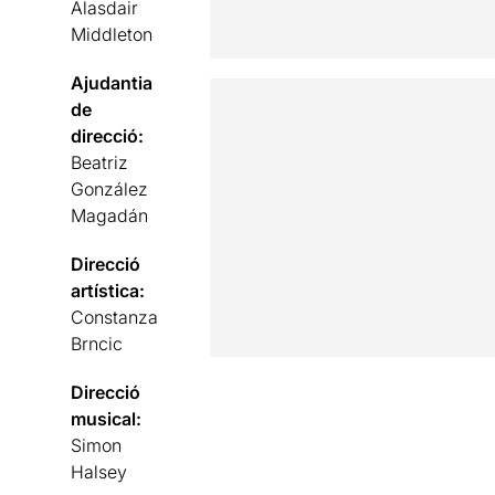
Alasdair
Middleton
Ajudantia
de
direcció:
Beatriz
González
Magadán
Direcció
artística:
Constanza
Brncic
Direcció
musical:
Simon
Halsey