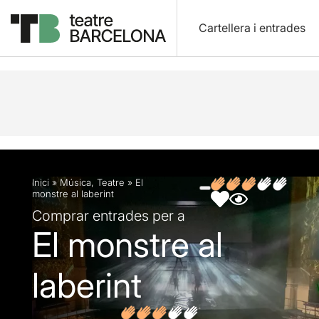
Cartellera i entrades
Descripció
Fitxa artística
Fotos i vídeos
Opin
Inici
»
Música
,
Teatre
»
El
monstre al laberint
Comprar entrades per a
El monstre al
laberint