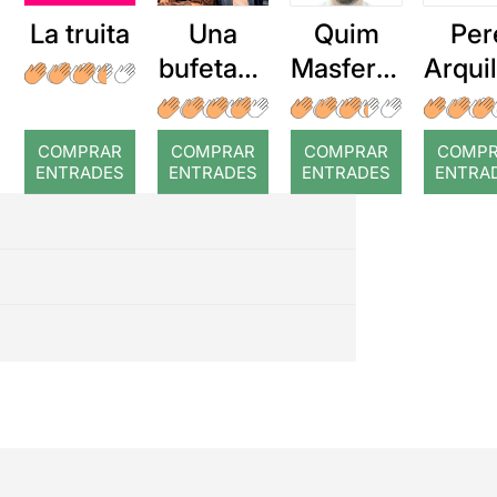
La truita
Una
Quim
Per
bufetada
Masferre
Arqui
a temps
r: Temps
: Cor
romp
COMPRAR
COMPRAR
COMPRAR
COMP
ENTRADES
ENTRADES
ENTRADES
ENTRA