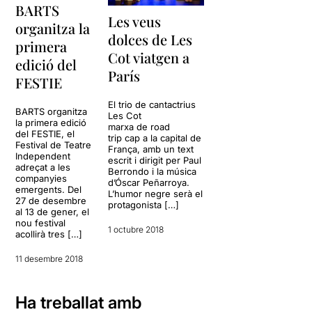
BARTS
Les veus
organitza la
dolces de Les
primera
Cot viatgen a
edició del
París
FESTIE
El trio de cantactrius
BARTS organitza
Les Cot
la primera edició
marxa de road
del FESTIE, el
trip cap a la capital de
Festival de Teatre
França, amb un text
Independent
escrit i dirigit per Paul
adreçat a les
Berrondo i la música
companyies
d’Óscar Peñarroya.
emergents. Del
L’humor negre serà el
27 de desembre
protagonista […]
al 13 de gener, el
nou festival
1 octubre 2018
acollirà tres […]
11 desembre 2018
Ha treballat amb