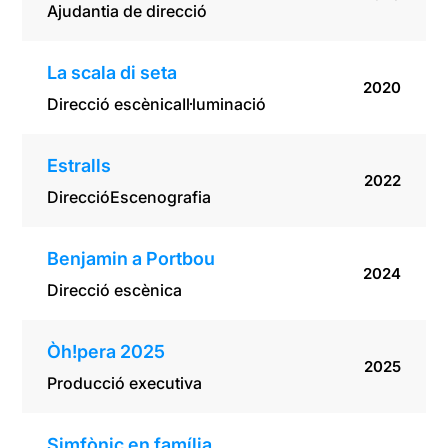
Ajudantia de direcció
La scala di seta
2020
Direcció escènica
Il·luminació
Estralls
2022
Direcció
Escenografia
Benjamin a Portbou
2024
Direcció escènica
Òh!pera 2025
2025
Producció executiva
Simfònic en família