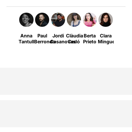
Anna
Paul
Jordi
Clàudia
Berta
Clara
Marc
Tantull
Berrondo
Casanovas
Cedó
Prieto
Mingueza
Rosich