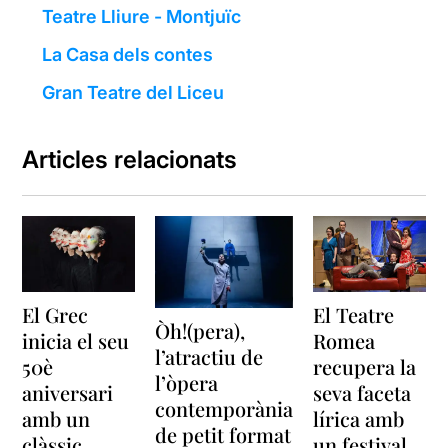
Teatre Lliure - Montjuïc
La Casa dels contes
Gran Teatre del Liceu
Articles relacionats
El Grec
El Teatre
Òh!(pera),
inicia el seu
Romea
l’atractiu de
50è
recupera la
l’òpera
aniversari
seva faceta
contemporània
amb un
lírica amb
de petit format
clàssic
un festival