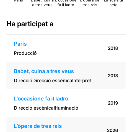
París
Babet, cuina
L'occasione
L'òpera de
La scala di
a tres veus
fa il ladro
tres rals
seta
Ha participat a
París
2018
Producció
Babet, cuina a tres veus
2013
Direcció
Direcció escènica
Intèrpret
L’occasione fa il ladro
2019
Direcció escènica
Il·luminació
L’òpera de tres rals
2026