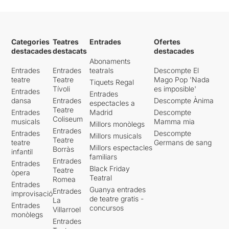
Categories
Teatres
Entrades
Ofertes
destacades
destacats
destacades
Abonaments
Entrades
Entrades
teatrals
Descompte El
teatre
Teatre
Mago Pop 'Nada
Tiquets Regal
Tívoli
es imposible'
Entrades
Entrades
dansa
Entrades
Descompte Ànima
espectacles a
Teatre
Entrades
Madrid
Descompte
Coliseum
musicals
Mamma mia
Millors monòlegs
Entrades
Entrades
Descompte
Millors musicals
Teatre
teatre
Germans de sang
Millors espectacles
Borràs
infantil
familiars
Entrades
Entrades
Black Friday
Teatre
òpera
Teatral
Romea
Entrades
Guanya entrades
Entrades
improvisació
de teatre gratis -
La
Entrades
concursos
Villarroel
monòlegs
Entrades