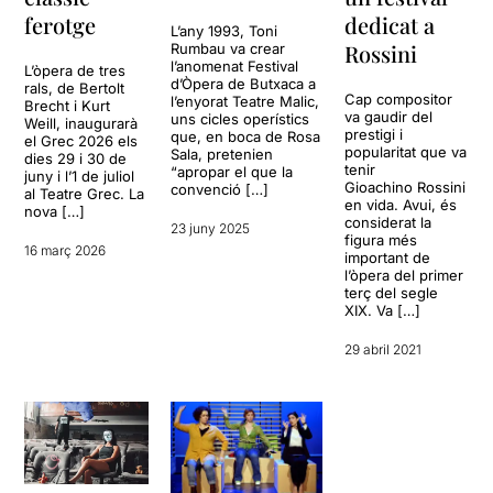
ferotge
dedicat a
L’any 1993, Toni
Rossini
Rumbau va crear
l’anomenat Festival
L’òpera de tres
d’Òpera de Butxaca a
rals, de Bertolt
Cap compositor
l’enyorat Teatre Malic,
Brecht i Kurt
va gaudir del
uns cicles operístics
Weill, inaugurarà
prestigi i
que, en boca de Rosa
el Grec 2026 els
popularitat que va
Sala, pretenien
dies 29 i 30 de
tenir
“apropar el que la
juny i l’1 de juliol
Gioachino Rossini
convenció […]
al Teatre Grec. La
en vida. Avui, és
nova […]
considerat la
23 juny 2025
figura més
16 març 2026
important de
l’òpera del primer
terç del segle
XIX. Va […]
29 abril 2021