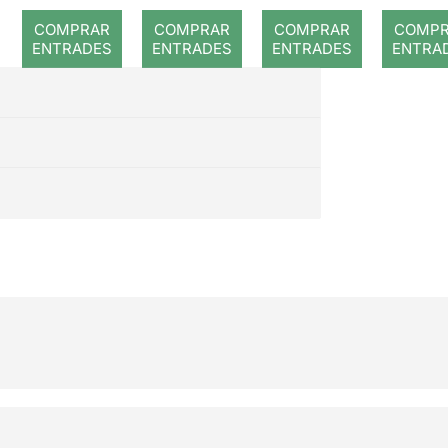
romput
Gray
Catal
COMPRAR
COMPRAR
COMPRAR
COMP
a: A
ENTRADES
ENTRADES
ENTRADES
ENTRA