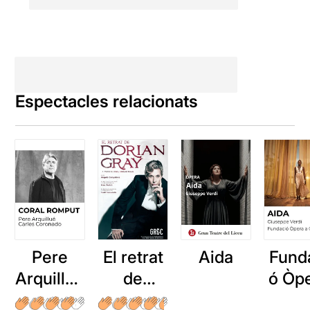
Espectacles relacionats
Pere
El retrat
Aida
Fund
Arquillué
de
ó Òp
: Coral
Dorian
a