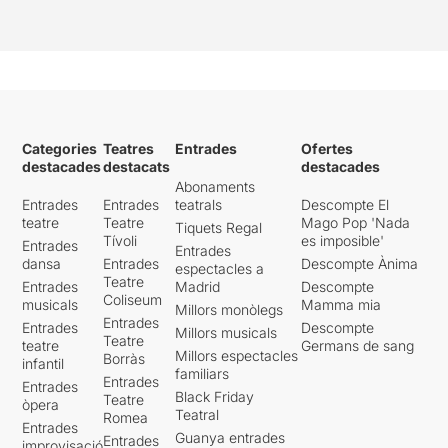
Categories
Teatres
Entrades
Ofertes
destacades
destacats
destacades
Abonaments
Entrades
Entrades
teatrals
Descompte El
teatre
Teatre
Mago Pop 'Nada
Tiquets Regal
Tívoli
es imposible'
Entrades
Entrades
dansa
Entrades
Descompte Ànima
espectacles a
Teatre
Entrades
Madrid
Descompte
Coliseum
musicals
Mamma mia
Millors monòlegs
Entrades
Entrades
Descompte
Millors musicals
Teatre
teatre
Germans de sang
Millors espectacles
Borràs
infantil
familiars
Entrades
Entrades
Black Friday
Teatre
òpera
Teatral
Romea
Entrades
Guanya entrades
Entrades
improvisació