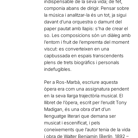
indispensable de la seva vida; de fet,
componia abans de dirigir. Pensar sobre
la música i analitzar-la és un tot, ja sigui
davant d’una orquestra o damunt del
paper pautat amb llapis: s’ha de crear el
so. Les composicions són un diàleg amb
l’entorn i fruit de l’empremta del moment
viscut: es converteixen en una
capbussada en espais transcendents
plens de trets biogràfics i personals
indefugibles.
Per a Ros-Marbà, escriure aquesta
òpera era com una assignatura pendent
en la seva llarga trajectòria musical. El
llibret de l’òpera, escrit per l’erudit Tony
Madigan, és una obra d’art d’un
llenguatge literari que demana ser
musicat i escenificat, i pels
coneixements que l’autor tenia de la vida
i obra de Walter Benjamin (Berlín, 1892 –