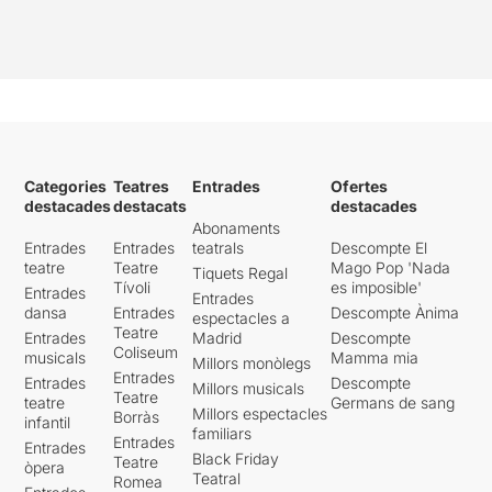
Categories
Teatres
Entrades
Ofertes
destacades
destacats
destacades
Abonaments
Entrades
Entrades
teatrals
Descompte El
teatre
Teatre
Mago Pop 'Nada
Tiquets Regal
Tívoli
es imposible'
Entrades
Entrades
dansa
Entrades
Descompte Ànima
espectacles a
Teatre
Entrades
Madrid
Descompte
Coliseum
musicals
Mamma mia
Millors monòlegs
Entrades
Entrades
Descompte
Millors musicals
Teatre
teatre
Germans de sang
Millors espectacles
Borràs
infantil
familiars
Entrades
Entrades
Black Friday
Teatre
òpera
Teatral
Romea