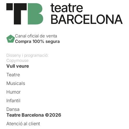
Canal oficial de venta
Compra 100% segura
Disseny i programació:
Copymouse
Vull veure
Teatre
Musicals
Humor
Infantil
Dansa
Teatre Barcelona ©2026
Atenció al client