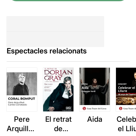
Espectacles relacionats
Pere
El retrat
Aida
Celeb
Arquillué
de
el Lli