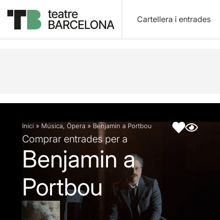
Cartellera i entrades
Descripció
Fitxa artística
Fotos i vídeos
Inici
»
Música
,
Òpera
»
Benjamin a Portbou
Comprar entrades per a
Benjamin a
Portbou