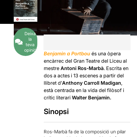
Deixa
la
teva
opinió
Benjamin a Portbou
és una òpera
encàrrec del Gran Teatre del Liceu al
mestre
Antoni Ros-Marbà
. Escrita en
dos a actes i 13 escenes a partir del
llibret d’
Anthony Carroll Madigan
,
està centrada en la vida del filòsof i
crític literari
Walter Benjamin.
Sinopsi
Ros-Marbà fa de la composició un pilar