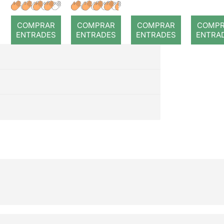
: Coral
Dorian
romput
Gray
COMPRAR
COMPRAR
COMPRAR
COMP
ENTRADES
ENTRADES
ENTRADES
ENTRA