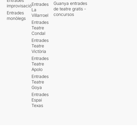
Entrades
Guanya entrades
Entrades
improvisació
de teatre gratis -
La
Entrades
concursos
Villarroel
monòlegs
Entrades
Teatre
Condal
Entrades
Teatre
Victòria
Entrades
Teatre
Apolo
Entrades
Teatre
Goya
Entrades
Espai
Texas