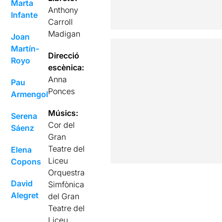
Marta
Anthony
Infante
Carroll
Madigan
Joan
Martín-
Direcció
Royo
escènica:
Anna
Pau
Ponces
Armengol
Músics:
Serena
Cor del
Sáenz
Gran
Teatre del
Elena
Liceu
Copons
Orquestra
David
Simfònica
Alegret
del Gran
Teatre del
Liceu