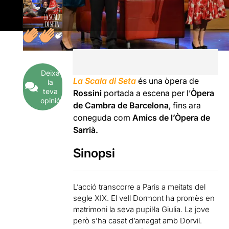
Deixa
La Scala di Seta
és una òpera de
la
teva
Rossini
portada a escena per l’
Òpera
opinió
de Cambra de Barcelona
, fins ara
coneguda com
Amics de l’Òpera de
Sarrià.
Sinopsi
L’acció transcorre a Paris a meitats del
segle XIX. El vell Dormont ha promès en
matrimoni la seva pupil·la Giulia. La jove
però s’ha casat d’amagat amb Dorvil.