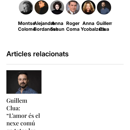
Montse
Alejandro
Anna
Roger
Anna
Guillem
Manel
Colomé
Bordanove
Sahun
Coma
Ycobalzeta
Clua
Barceló
Articles relacionats
Guillem
Clua:
“L’amor és el
nexe comú