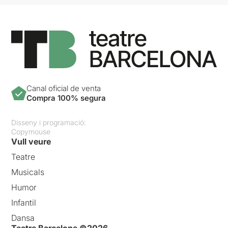
Canal oficial de venta
Compra 100% segura
Disseny i programació:
Copymouse
Vull veure
Teatre
Musicals
Humor
Infantil
Dansa
Teatre Barcelona ©2026