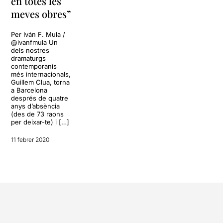
en totes les
meves obres”
Per Iván F. Mula /
@ivanfmula Un
dels nostres
dramaturgs
contemporanis
més internacionals,
Guillem Clua, torna
a Barcelona
després de quatre
anys d’absència
(des de 73 raons
per deixar-te) i […]
11 febrer 2020