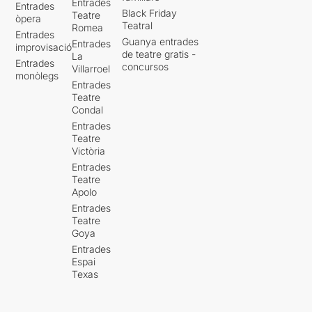
Entrades
Entrades
Black Friday
Teatre
òpera
Teatral
Romea
Entrades
Guanya entrades
Entrades
improvisació
de teatre gratis -
La
Entrades
concursos
Villarroel
monòlegs
Entrades
Teatre
Condal
Entrades
Teatre
Victòria
Entrades
Teatre
Apolo
Entrades
Teatre
Goya
Entrades
Espai
Texas