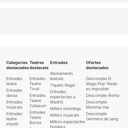
Categories
Teatres
Entrades
Ofertes
destacades
destacats
destacades
Abonaments
Entrades
Entrades
teatrals
Descompte El
teatre
Teatre
Mago Pop 'Nada
Tiquets Regal
Tívoli
es imposible'
Entrades
Entrades
dansa
Entrades
Descompte Ànima
espectacles a
Teatre
Entrades
Madrid
Descompte
Coliseum
musicals
Mamma mia
Millors monòlegs
Entrades
Entrades
Descompte
Millors musicals
Teatre
teatre
Germans de sang
Millors espectacles
Borràs
infantil
familiars