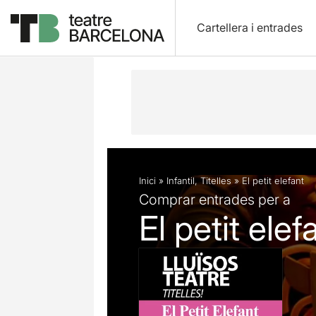
Cartellera i entrades
Descripció
Fitxa artística
Fotos i 
Inici
»
Infantil
,
Titelles
»
El petit elefant
Comprar entrades per a
El petit elef