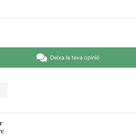
Deixa la teva opinió
r
re