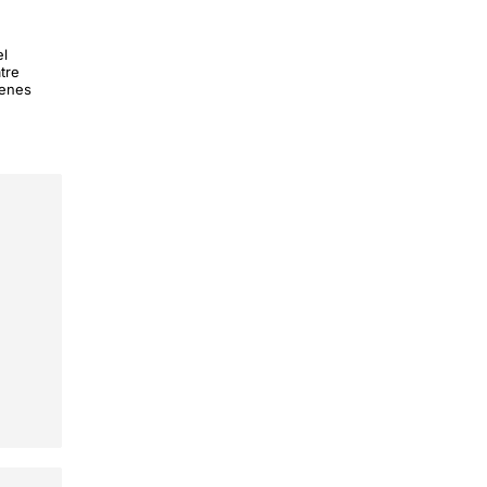
el
tre
nenes