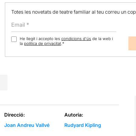
Totes les novetats de teatre familiar al teu correu un co
He llegit i accepto les
condicions d'ús
de la web i
la
política de privacitat
.
*
Direcció:
Autoria:
Joan Andreu Vallvé
Rudyard Kipling