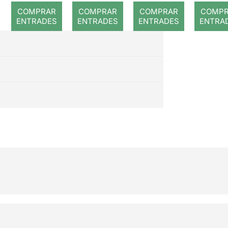
gegant
COMPRAR
COMPRAR
COMPRAR
COMP
del pi
ENTRADES
ENTRADES
ENTRADES
ENTRA