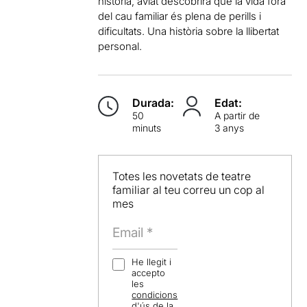
història, aviat descobrirà que la vida fora
del cau familiar és plena de perills i
dificultats. Una història sobre la llibertat
personal.
Durada:
Edat:
50
A partir de
minuts
3 anys
Totes les novetats de teatre
familiar al teu correu un cop al
mes
He llegit i
accepto
les
condicions
d'ús
de la