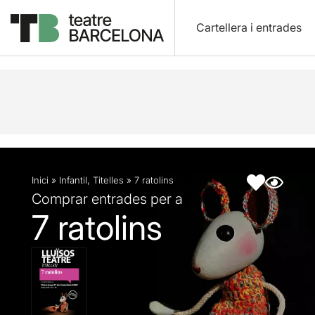
Cartellera i entrades
Descripció
Fitxa artística
Inici
»
Infantil
,
Titelles
»
7 ratolins
Comprar entrades per a
7 ratolins