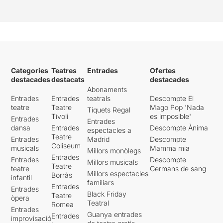
Categories
Teatres
Entrades
Ofertes
destacades
destacats
destacades
Abonaments
Entrades
Entrades
teatrals
Descompte El
teatre
Teatre
Mago Pop 'Nada
Tiquets Regal
Tívoli
es imposible'
Entrades
Entrades
dansa
Entrades
Descompte Ànima
espectacles a
Teatre
Entrades
Madrid
Descompte
Coliseum
musicals
Mamma mia
Millors monòlegs
Entrades
Entrades
Descompte
Millors musicals
Teatre
teatre
Germans de sang
Millors espectacles
Borràs
infantil
familiars
Entrades
Entrades
Black Friday
Teatre
òpera
Teatral
Romea
Entrades
Guanya entrades
Entrades
improvisació