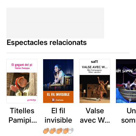
Espectacles relacionats
Titelles
Valse
Un
El fil
Pamipip
avec W...
som
invisible
a: El
pira