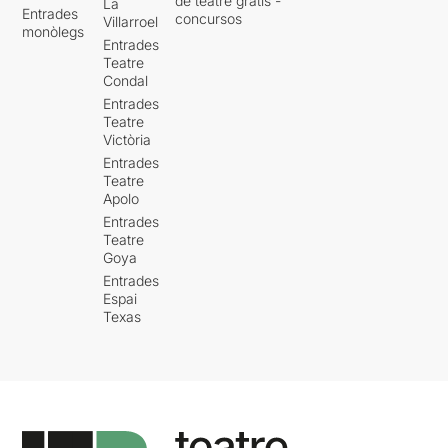
de teatre gratis -
La
Entrades
concursos
Villarroel
monòlegs
Entrades
Teatre
Condal
Entrades
Teatre
Victòria
Entrades
Teatre
Apolo
Entrades
Teatre
Goya
Entrades
Espai
Texas