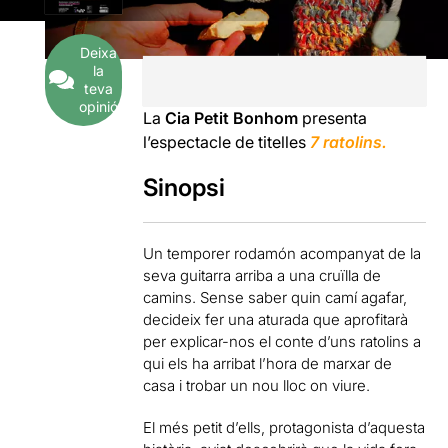
Deixa
la
teva
opinió
La
Cia Petit Bonhom
presenta
l’espectacle de titelles
7 ratolins.
Sinopsi
Un temporer rodamón acompanyat de la
seva guitarra arriba a una cruïlla de
camins. Sense saber quin camí agafar,
decideix fer una aturada que aprofitarà
per explicar-nos el conte d’uns ratolins a
qui els ha arribat l’hora de marxar de
casa i trobar un nou lloc on viure.
El més petit d’ells, protagonista d’aquesta