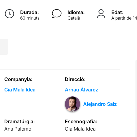
Durada:
Idioma:
Edat:
60 minuts
Català
A partir de 1
Companyia:
Direcció:
Cia Mala Idea
Arnau Álvarez
Alejandro Saiz
Dramatúrgia:
Escenografia:
Ana Palomo
Cia Mala Idea