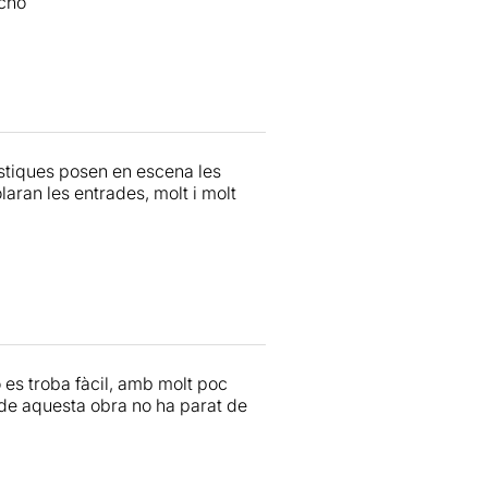
ucho
àstiques posen en escena les
laran les entrades, molt i molt
o es troba fàcil, amb molt poc
de aquesta obra no ha parat de