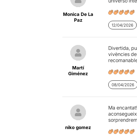
universo int
Monica De La
Paz
12/04/2026
Divertida, p
vivències de 
recomanable!
Martí
Giménez
08/04/2026
Ma encantat! 
aconsegueixe
sorprendrem 
niko gomez