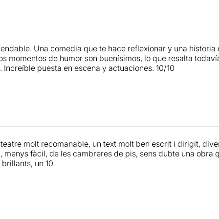
ndable. Una comedia que te hace reflexionar y una historia 
os momentos de humor son buenísimos, lo que resalta todaví
. Increíble puesta en escena y actuaciones. 10/10
eatre molt recomanable, un text molt ben escrit i dirigit, div
a, menys fàcil, de les cambreres de pis, sens dubte una obra
 brillants, un 10