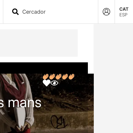
CAT
ESP
les mans