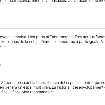
erno, frustraciones, miedos y consuelos. Os la recomiendo m
unyent i emotiva. Una perla al Tantarantana. Tres actrius fant
tres dones de la neteja. Riureu i emmudireu a parts iguals. Vo
 :)
Súper interessant la teatralització del espai, un teatre que n
n genera un espai molt gran. La història i desenvolupament 
fins al final. Molt recomanable!