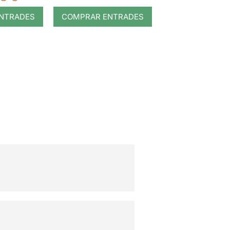
del Messies en
NTRADES
COMPRAR ENTRADES
un miracle i tres
actes]