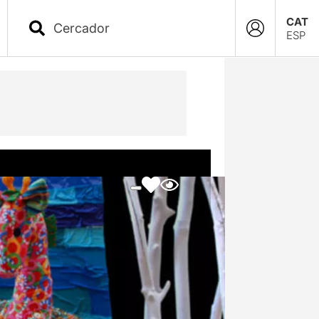
CAT
ESP