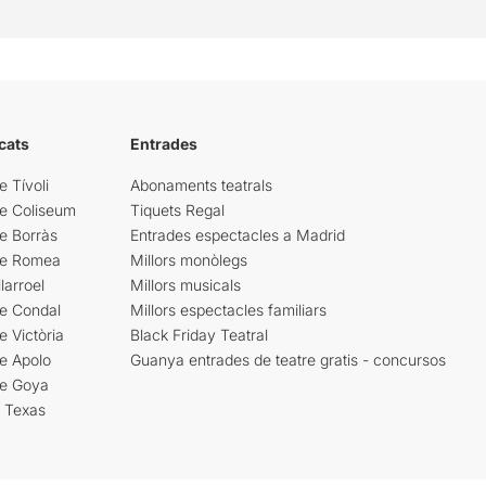
cats
Entrades
e Tívoli
Abonaments teatrals
re Coliseum
Tiquets Regal
e Borràs
Entrades espectacles a Madrid
re Romea
Millors monòlegs
larroel
Millors musicals
re Condal
Millors espectacles familiars
e Victòria
Black Friday Teatral
e Apolo
Guanya entrades de teatre gratis - concursos
re Goya
i Texas