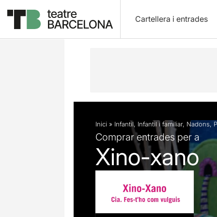
Cartellera i entrades
Descripció
Fitxa artística
Fotos i 
Inici
»
Infantil
,
Infantil i familiar
,
Nadons
,
P
Comprar entrades per a
Xino-xano