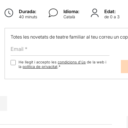
Durada:
Idioma:
Edat:
40 minuts
Català
de 0 a 3
Totes les novetats de teatre familiar al teu correu un co
He llegit i accepto les
condicions d'ús
de la web i
la
política de privacitat
.
*