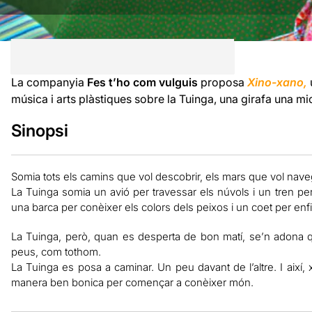
La companyia
Fes t’ho com vulguis
proposa
Xino-xano,
música i arts plàstiques sobre la Tuinga, una girafa una m
Sinopsi
Somia tots els camins que vol descobrir, els mars que vol navegar 
La Tuinga somia un avió per travessar els núvols i un tren per
una barca per conèixer els colors dels peixos i un coet per enfila
La Tuinga, però, quan es desperta de bon matí, se’n adona q
peus, com tothom.
La Tuinga es posa a caminar. Un peu davant de l’altre. I així
manera ben bonica per començar a conèixer món.