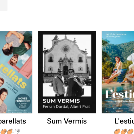
arellats
Sum Vermis
L'esti