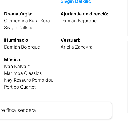
Sivgin Dalkilic
Dramatúrgia:
Ajudantia de direcció:
Clementina Kura-Kura
Damián Bojorque
Sivgin Dalkilic
Il·luminació:
Vestuari:
Damián Bojorque
Ariella Zanevra
Música:
Ivan Nálvaiz
Marimba Classics
Ney Rosauro Pompidou
Portico Quartet
re fitxa sencera