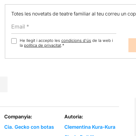
Totes les novetats de teatre familiar al teu correu un co
He llegit i accepto les
condicions d'ús
de la web i
la
política de privacitat
.
*
Companyia:
Autoria:
Cia. Gecko con botas
Clementina Kura-Kura