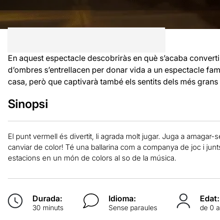
En aquest espectacle descobriràs en què s’acaba convertint
d’ombres s’entrellacen per donar vida a un espectacle famil
casa, però que captivarà també els sentits dels més grans
Sinopsi
El punt vermell és divertit, li agrada molt jugar. Juga a amagar-se
canviar de color! Té una ballarina com a companya de joc i jun
estacions en un món de colors al so de la música.
Durada:
Idioma:
Edat:
30 minuts
Sense paraules
de 0 a