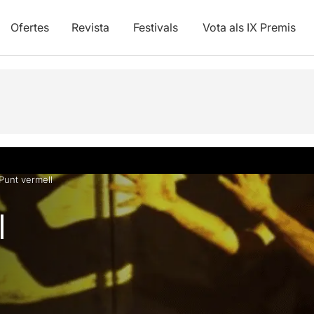
Ofertes
Revista
Festivals
Vota als IX Premis
vídeos
Punt vermell
l