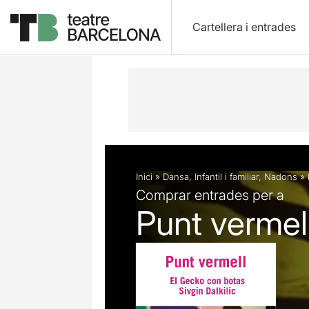
Cartellera i entrades
Descripció
Fitxa artística
Fotos i 
Inici
»
Dansa
,
Infantil i familiar
,
Nadons
»
Comprar entrades per a
Punt vermel