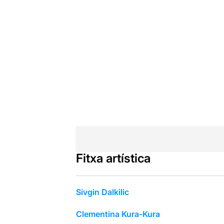
Fitxa artística
Sivgin Dalkilic
Clementina Kura-Kura