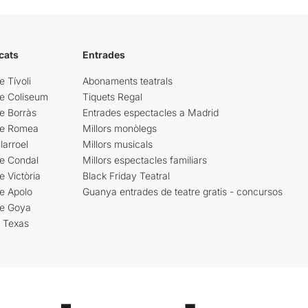
cats
Entrades
e Tívoli
Abonaments teatrals
re Coliseum
Tiquets Regal
e Borràs
Entrades espectacles a Madrid
re Romea
Millors monòlegs
larroel
Millors musicals
re Condal
Millors espectacles familiars
e Victòria
Black Friday Teatral
e Apolo
Guanya entrades de teatre gratis - concursos
re Goya
i Texas