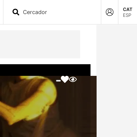
CAT
ESP