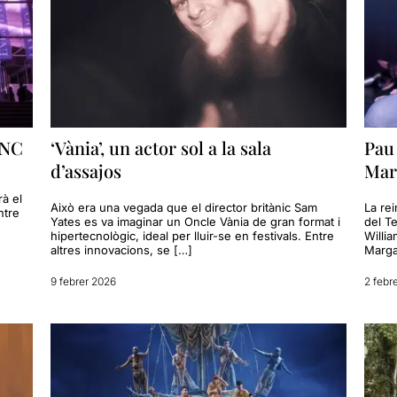
TNC
‘Vània’, un actor sol a la sala
Pau
d’assajos
Marg
à el
Això era una vegada que el director britànic Sam
La rei
ntre
Yates es va imaginar un Oncle Vània de gran format i
del T
hipertecnològic, ideal per lluir-se en festivals. Entre
Willi
altres innovacions, se […]
Marga
9 febrer 2026
2 febr