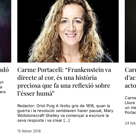
andó
Carme Portaceli: “Frankenstein va
Car
directe al cor, és una història
d’ac
un
preciosa que fa una reflexió sobre
acto
va
l’ésser humà”
bans
Carme
Lliure
Redactor: Oriol Puig A l’estiu gris de 1816, quan la
un me
guerra i la revolució semblaven haver passat, Mary
Portac
Wollstonecraft Shelley va començar a escriure la
seva resposta i va crear […]
24 feb
15 febrer 2018