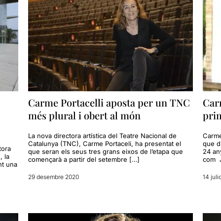
Carme Portacelli aposta per un TNC
Carm
més plural i obert al món
pri
La nova directora artística del Teatre Nacional de
Carme
Catalunya (TNC), Carme Portaceli, ha presentat el
que di
tora
que seran els seus tres grans eixos de l’etapa que
24 an
, la
començarà a partir del setembre […]
com J
nt una
29 desembre 2020
14 juli