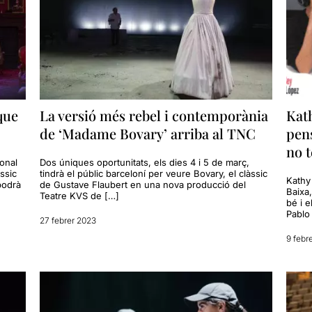
que
La versió més rebel i contemporània
Kath
de ‘Madame Bovary’ arriba al TNC
pen
no t
ional
Dos úniques oportunitats, els dies 4 i 5 de març,
ssic
tindrà el públic barceloní per veure Bovary, el clàssic
Kathy
 podrà
de Gustave Flaubert en una nova producció del
Baixa
Teatre KVS de […]
bé i e
Pablo 
27 febrer 2023
9 febr