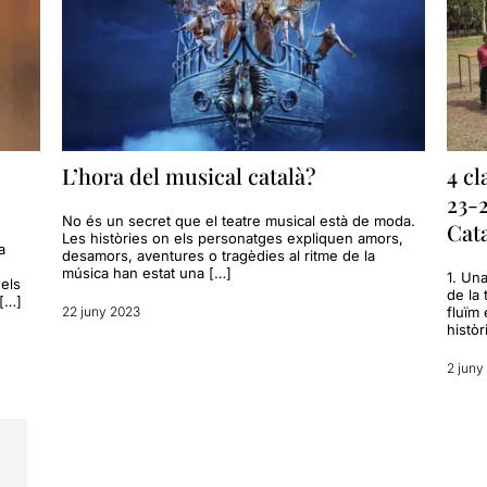
L’hora del musical català?
4 c
23-2
No és un secret que el teatre musical està de moda.
Cat
Les històries on els personatges expliquen amors,
a
desamors, aventures o tragèdies al ritme de la
música han estat una […]
1. Un
dels
de la
 […]
22 juny 2023
fluïm
històr
2 juny