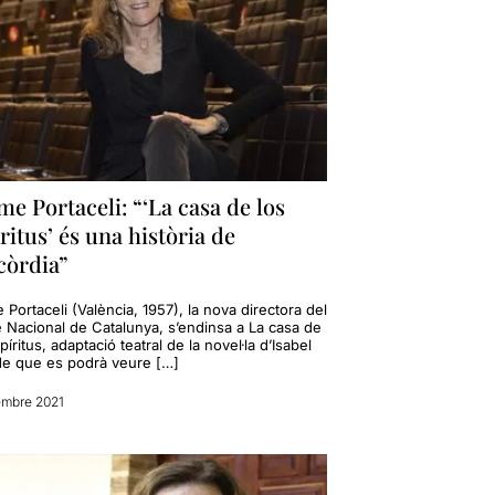
e Portaceli: “‘La casa de los
ritus’ és una història de
còrdia”
Portaceli (València, 1957), la nova directora del
e Nacional de Catalunya, s’endinsa a La casa de
píritus, adaptació teatral de la novel·la d’Isabel
de que es podrà veure […]
embre 2021