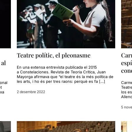
Teatre polític, el pleonasme
Carm
 al
espí
En una extensa entrevista publicada el 2015
con
a Constelaciones. Revista de Teoria Crítica, Juan
Mayorga afirmava que “el teatre és la més política de
les arts, i ho és per tres raons: perquè es fa […]
ional
Carme 
t
Teatr
ixa
2 desembre 2022
los es
Allen
5 nov