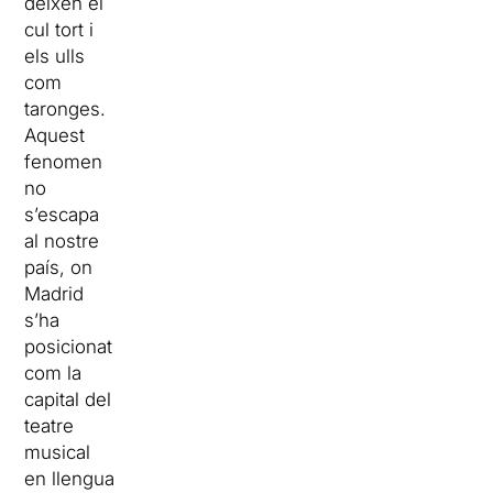
deixen el
cul tort i
els ulls
com
taronges.
Aquest
fenomen
no
s’escapa
al nostre
país, on
Madrid
s’ha
posicionat
com la
capital del
teatre
musical
en llengua