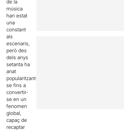
de la
música
han estat
una
constant
als
escenaris,
però des
dels anys
setanta ha
anat
popularitzant-
se fins a
convertir-
se en un
fenomen
global,
capaç de
recaptar