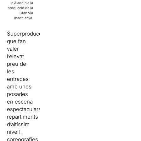
d’Aladdín a la
producció de la
Gran Vía
madrilenya.
Superproduccions
que fan
valer
l’elevat
preu de
les
entrades
amb unes
posades
en escena
espectaculars,
repartiments
d’altíssim
nivell i
coreografies