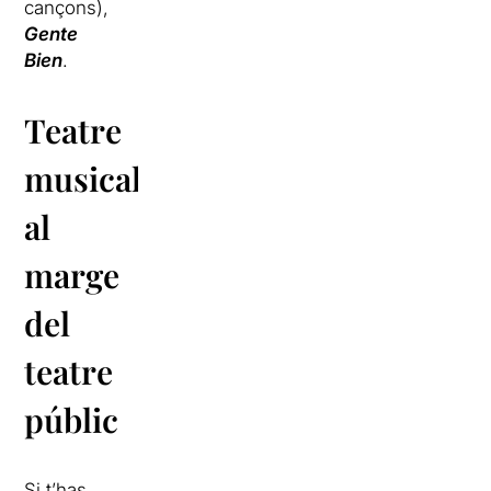
cançons),
Gente
Bien
.
Teatre
musical,
al
marge
del
teatre
públic
Si t’has