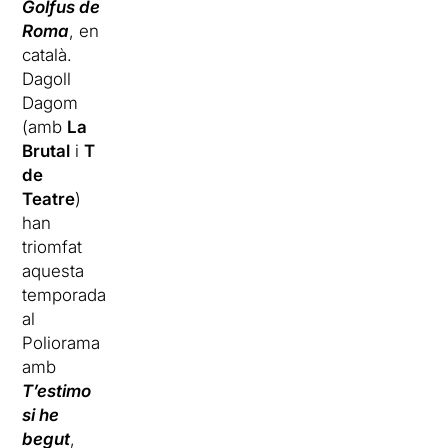
Golfus de
Roma
, en
català.
Dagoll
Dagom
(amb
La
Brutal
i
T
de
Teatre
)
han
triomfat
aquesta
temporada
al
Poliorama
amb
T’estimo
si he
begut
,