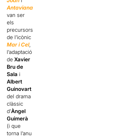
Joan
i
Antaviana
van ser
els
precursors
de l’icònic
Mar i Cel
,
l’adaptació
de
Xavier
Bru de
Sala
i
Albert
Guinovart
del drama
clàssic
d’
Àngel
Guimerà
(i que
torna l’anu