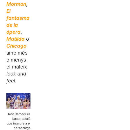
Mormon
,
El
fantasma
de la
ópera
,
Matilda
o
Chicago
amb més
o menys
el mateix
look and
feel
.
Roc Bernadí és
l’actor català
que interpreta el
personatge