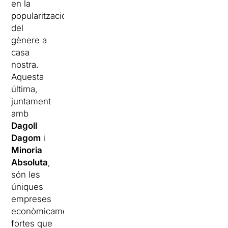
en la
popularització
del
gènere a
casa
nostra.
Aquesta
última,
juntament
amb
Dagoll
Dagom
i
Minoria
Absoluta
,
són les
úniques
empreses
econòmicament
fortes que