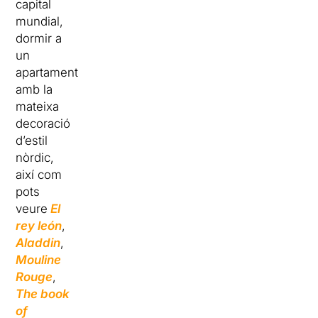
capital
mundial,
dormir a
un
apartament
amb la
mateixa
decoració
d’estil
nòrdic,
així com
pots
veure
El
rey león
,
Aladdin
,
Mouline
Rouge
,
The book
of