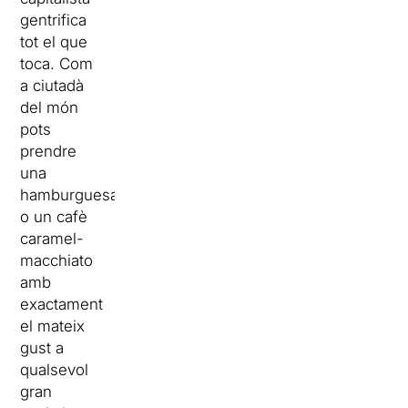
gentrifica
tot el que
toca. Com
a ciutadà
del món
pots
prendre
una
hamburguesa
o un cafè
caramel-
macchiato
amb
exactament
el mateix
gust a
qualsevol
gran