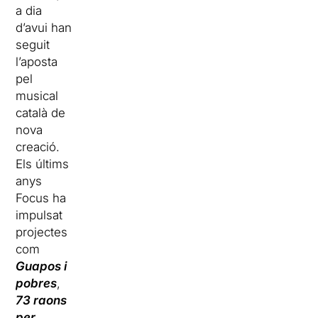
a dia
d’avui han
seguit
l’aposta
pel
musical
català de
nova
creació.
Els últims
anys
Focus ha
impulsat
projectes
com
Guapos i
pobres
,
73 raons
per