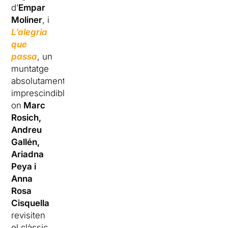
d’
Empar
Moliner
, i
L’alegria
que
passa
, un
muntatge
absolutament
imprescindible
on
Marc
Rosich,
Andreu
Gallén,
Ariadna
Peya i
Anna
Rosa
Cisquella
revisiten
el clàssic