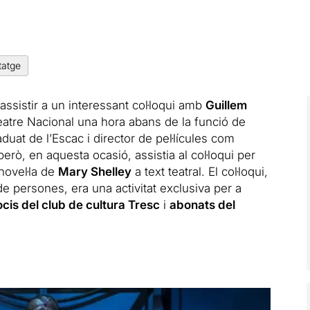
tatge
assistir a un interessant col·loqui amb
Guillem
 Teatre Nacional una hora abans de la funció de
duat de l’Escac i director de pel·lícules com
però, en aquesta ocasió, assistia al col·loqui per
novel·la de
Mary Shelley
a text teatral. El col·loqui,
e persones, era una activitat exclusiva per a
ocis del club de cultura Tresc
i
abonats del