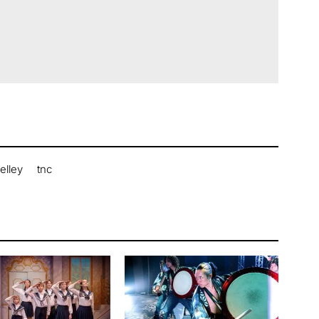
elley
tnc