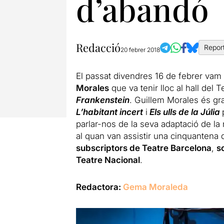
d’abandó
Redacció
Repor
20 febrer 2018
El passat divendres 16 de febrer vam 
Morales
que va tenir lloc al hall del
Frankenstein
. Guillem Morales és gra
L’habitant incert
i
Els ulls de la Júlia
parlar-nos de la seva adaptació de la 
al quan van assistir una cinquantena d
subscriptors de Teatre Barcelona
,
s
Teatre Nacional
.
Redactora:
Gema Moraleda