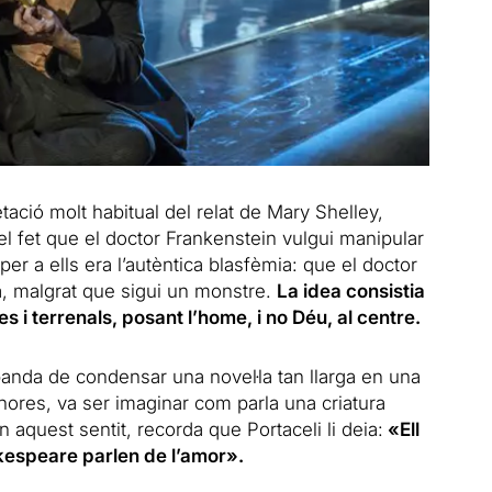
tació molt habitual del relat de Mary Shelley,
l fet que el doctor Frankenstein vulgui manipular
 per a ells era l’autèntica blasfèmia: que el doctor
a, malgrat que sigui un monstre.
La idea consistia
 i terrenals, posant l’home, i no Déu, al centre.
anda de condensar una novel·la tan llarga en una
ores, va ser imaginar com parla una criatura
aquest sentit, recorda que Portaceli li deia:
«Ell
kespeare parlen de l’amor».