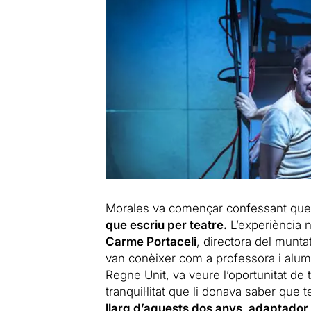
Morales va començar confessant que 
que escriu per teatre.
L’experiència n
Carme Portaceli
, directora del munt
van conèixer com a professora i alumn
Regne Unit, va veure l’oportunitat de 
tranquil·litat que li donava saber que
llarg d’aquests dos anys, adaptador i