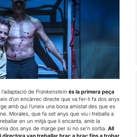
l’adaptació de
Frankenstein
és la primera peça
eix d’un encàrrec directe que va fer-li fa dos anys
atge amb qui l’uneix una bona amistat des que es
e. Morales, que fa set anys que viu i treballa a
treballar en un mitjà que li encanta, amb la
 tenia dos anys de marge per si no se’n sortia.
All
 directora van treballar braç a braç fins a trobar