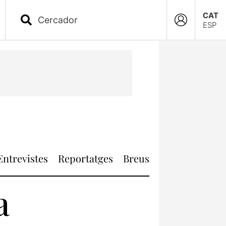
CAT
ESP
Entrevistes
Reportatges
Breus
a