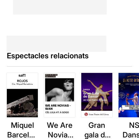
Espectacles relacionats
Miquel
We Are
Gran
N
Barcelon
Novias
gala de
Dans