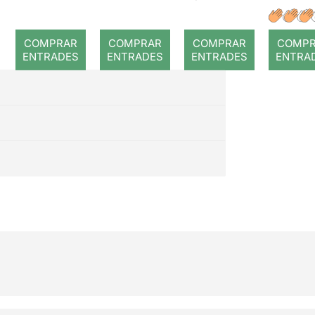
a: Rojos
(WAN):
dansa
El Pe
À GOGO
Prín
COMPRAR
COMPRAR
COMPRAR
COMP
ENTRADES
ENTRADES
ENTRADES
ENTRA