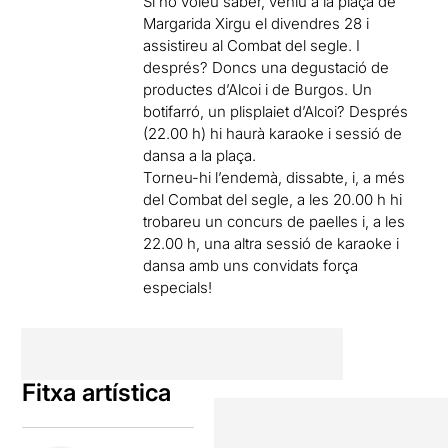
Si ho voleu saber, veniu a la plaça de
Margarida Xirgu el divendres 28 i
assistireu al Combat del segle. I
després? Doncs una degustació de
productes d’Alcoi i de Burgos. Un
botifarró, un plisplaiet d’Alcoi? Després
(22.00 h) hi haurà karaoke i sessió de
dansa a la plaça.
Torneu-hi l’endemà, dissabte, i, a més
del Combat del segle, a les 20.00 h hi
trobareu un concurs de paelles i, a les
22.00 h, una altra sessió de karaoke i
dansa amb uns convidats força
especials!
Fitxa artística