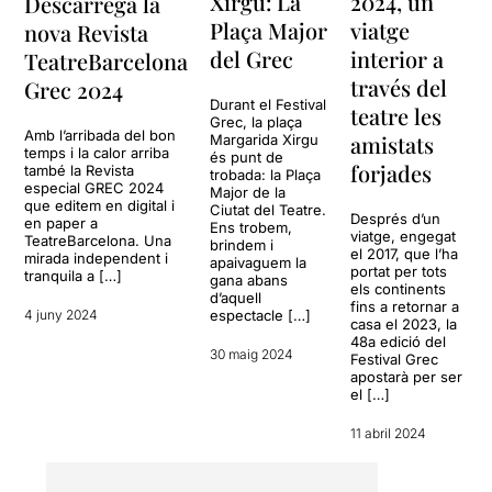
Xirgu: La
2024, un
Descarrega la
Plaça Major
viatge
nova Revista
del Grec
interior a
TeatreBarcelona
través del
Grec 2024
Durant el Festival
teatre les
Grec, la plaça
Amb l’arribada del bon
amistats
Margarida Xirgu
temps i la calor arriba
és punt de
forjades
també la Revista
trobada: la Plaça
especial GREC 2024
Major de la
que editem en digital i
Ciutat del Teatre.
Després d’un
en paper a
Ens trobem,
viatge, engegat
TeatreBarcelona. Una
brindem i
el 2017, que l’ha
mirada independent i
apaivaguem la
portat per tots
tranquila a […]
gana abans
els continents
d’aquell
fins a retornar a
4 juny 2024
espectacle […]
casa el 2023, la
48a edició del
30 maig 2024
Festival Grec
apostarà per ser
el […]
11 abril 2024