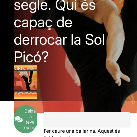
segle. Qui és
capaç de
derrocar la Sol
Picó?
Deixa
la
teva
opinió
Fer caure una ballarina. Aquest és