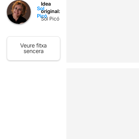
Idea
Sol
original:
Picó
Sol Picó
Veure fitxa
sencera