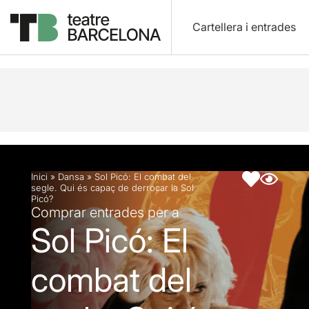
Cartellera i entrades
Descripció
Fitxa artística
Articles
Inici
»
Dansa
»
Sol Picó: El combat del
segle. Qui és capaç de derrocar la Sol
Picó?
Comprar entrades per a
Sol Picó: El
combat del