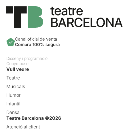
Canal oficial de venta
Compra 100% segura
Disseny i programació:
Copymouse
Vull veure
Teatre
Musicals
Humor
Infantil
Dansa
Teatre Barcelona ©2026
Atenció al client