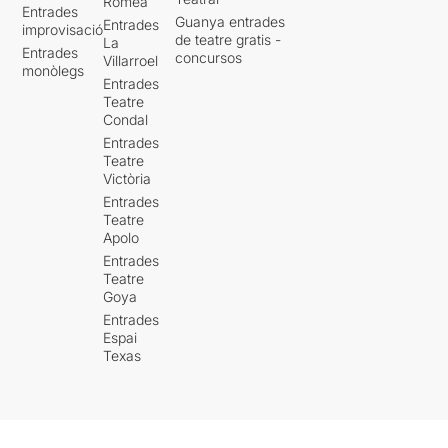
Romea
Entrades
Guanya entrades
Entrades
improvisació
de teatre gratis -
La
Entrades
concursos
Villarroel
monòlegs
Entrades
Teatre
Condal
Entrades
Teatre
Victòria
Entrades
Teatre
Apolo
Entrades
Teatre
Goya
Entrades
Espai
Texas