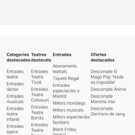
Categories
Teatres
Entrades
Ofertes
destacades
destacats
destacades
Abonaments
Entrades
Entrades
teatrals
Descompte El
teatre
Teatre
Mago Pop 'Nada
Tiquets Regal
Tívoli
es imposible'
Entrades
Entrades
dansa
Entrades
Descompte Ànima
espectacles a
Teatre
Entrades
Madrid
Descompte
Coliseum
musicals
Mamma mia
Millors monòlegs
Entrades
Entrades
Descompte
Millors musicals
Teatre
teatre
Germans de sang
Millors espectacles
Borràs
infantil
familiars
Entrades
Entrades
Black Friday
Teatre
òpera
Teatral