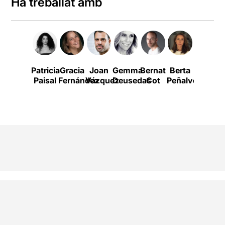
Ha treballat amb
Patricia
Gracia
Joan
Gemma
Bernat
Berta
Joan
Paisal
Fernández
Vázquez
Deusedas
Cot
Peñalver
Sáez