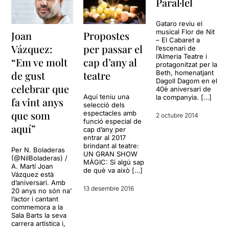
Paral·lel
Gataro reviu el
musical Flor de Nit
Joan
Propostes
– El Cabaret a
Vázquez:
per passar el
l’escenari de
l’Almeria Teatre i
“Em ve molt
cap d’any al
protagonitzat per la
de gust
teatre
Beth, homenatjant
Dagoll Dagom en el
celebrar que
40è aniversari de
Aquí teniu una
la companyia. […]
fa vint anys
selecció dels
que som
espectacles amb
2 octubre 2014
funció especial de
aquí”
cap d’any per
entrar al 2017
brindant al teatre:
Per N. Boladeras
UN GRAN SHOW
(@NilBoladeras) /
MÀGIC: Si algú sap
A. Martí Joan
de què va això […]
Vázquez està
d’aniversari. Amb
13 desembre 2016
20 anys no són na’
l’actor i cantant
commemora a la
Sala Barts la seva
carrera artística i,