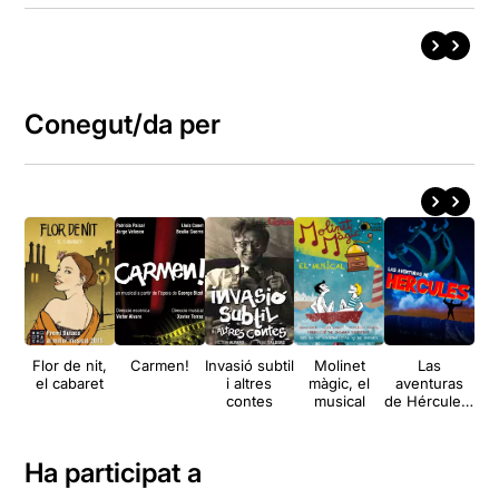
Conegut/da per
Flor de nit,
Carmen!
Invasió subtil
Molinet
Las
el cabaret
i altres
màgic, el
aventuras
contes
musical
de Hércules,
el musical
Ha participat a