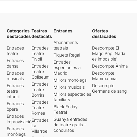
Categories
Teatres
Entrades
Ofertes
destacades
destacats
destacades
Abonaments
Entrades
Entrades
teatrals
Descompte El
teatre
Teatre
Mago Pop 'Nada
Tiquets Regal
Tívoli
es imposible'
Entrades
Entrades
dansa
Entrades
Descompte Ànima
espectacles a
Teatre
Entrades
Madrid
Descompte
Coliseum
musicals
Mamma mia
Millors monòlegs
Entrades
Entrades
Descompte
Millors musicals
Teatre
teatre
Germans de sang
Millors espectacles
Borràs
infantil
familiars
Entrades
Entrades
Black Friday
Teatre
òpera
Teatral
Romea
Entrades
Guanya entrades
Entrades
improvisació
de teatre gratis -
La
Entrades
concursos
Villarroel
monòlegs