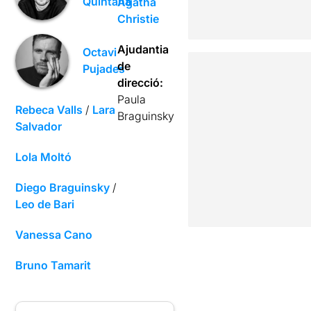
Quintana
Agatha
Christie
Ajudantia
Octavi
de
Pujades
direcció:
Paula
Rebeca Valls
/
Lara
Braguinsky
Salvador
Lola Moltó
Diego Braguinsky
/
Leo de Bari
Vanessa Cano
Bruno Tamarit