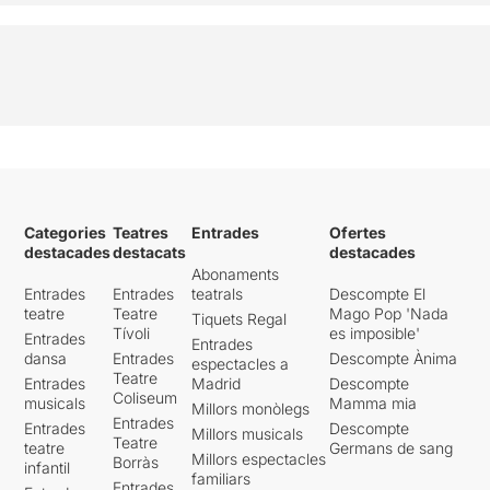
Categories
Teatres
Entrades
Ofertes
destacades
destacats
destacades
Abonaments
Entrades
Entrades
teatrals
Descompte El
teatre
Teatre
Mago Pop 'Nada
Tiquets Regal
Tívoli
es imposible'
Entrades
Entrades
dansa
Entrades
Descompte Ànima
espectacles a
Teatre
Entrades
Madrid
Descompte
Coliseum
musicals
Mamma mia
Millors monòlegs
Entrades
Entrades
Descompte
Millors musicals
Teatre
teatre
Germans de sang
Millors espectacles
Borràs
infantil
familiars
Entrades