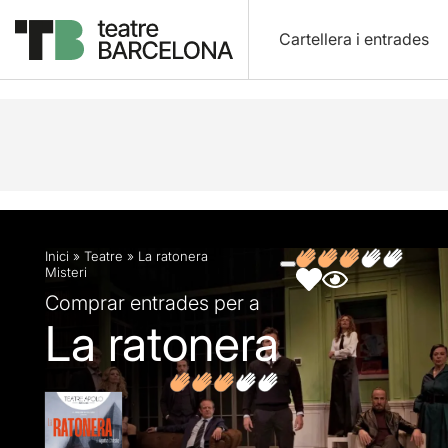
Cartellera i entrades
Descripció
Fitxa artística
Fotos i vídeos
Opin
Inici
»
Teatre
»
La ratonera
Misteri
Comprar entrades per a
La ratonera