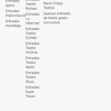
Entrades
Black Friday
Teatre
òpera
Teatral
Romea
Entrades
Guanya entrades
Entrades
improvisació
de teatre gratis -
La
Entrades
concursos
Villarroel
monòlegs
Entrades
Teatre
Condal
Entrades
Teatre
Victòria
Entrades
Teatre
Apolo
Entrades
Teatre
Goya
Entrades
Espai
Texas