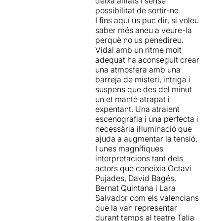
deixa aïllats i sense
entren i surten
possibilitat de sortir-ne.
constantment, gairebé com
I fins aquí us puc dir, si voleu
en un vodevil, cosa que
saber més aneu a veure-la
dona ritme i dinamisme a
perquè no us penedireu.
l’obra. Es tracta d’una versió
Vidal amb un ritme molt
revisada on l’aïllament no ve
adequat ha aconseguit crear
només d’una tempesta de
una atmosfera amb una
neu, sinó que s’hi suma el fet
barreja de misteri, intriga i
de no tenir cobertura ni Wi-
suspens que des del minut
Fi, deixant-los
un et manté atrapat i
completament incomunicats.
expentant. Una atraient
escenografia i una perfecta i
A més, hi ha alguna frase
necessària il·luminació que
que sembla treta d’una
ajuda a augmentar la tensió.
típica sèrie de Netflix que,
I unes magnífiques
sincerament, no acaba
interpretacions tant dels
d’aportar gran cosa al
actors que coneixia Octavi
conjunt.
Pujades, David Bagés,
Bernat Quintana i Lara
Hi ha una clara voluntat de
Salvador com els valencians
no revelar qui és el veritable
que la van representar
assassí: tot i que el tòpic diu
durant temps al teatre Talia
que el majordom sempre és