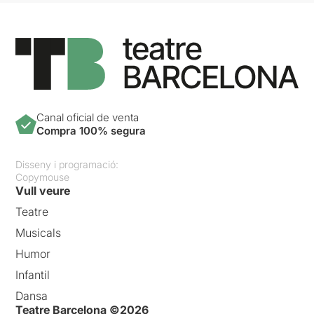
Canal oficial de venta
Compra 100% segura
Disseny i programació:
Copymouse
Vull veure
Teatre
Musicals
Humor
Infantil
Dansa
Teatre Barcelona ©2026