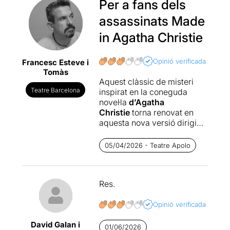
Per a fans dels
assassinats Made
in Agatha Christie
Opinió verificada
Francesc Esteve i
Tomàs
Aquest clàssic de misteri
Teatre Barcelona
inspirat en la coneguda
novel·la
d’Agatha
Christie
torna renovat en
aquesta nova versió dirigida
per
Ignasi Vidal
.
La
Ratonera
és l’obra de teatre
05/04/2026 - Teatre Apolo
amb més èxit del món,
representada de manera
contínua a Londres durant 71
Res.
anys!
Diverses generacions
Opinió verificada
d’espectadors s’han
David Galan i
enamorat d’una obra de
01/06/2026