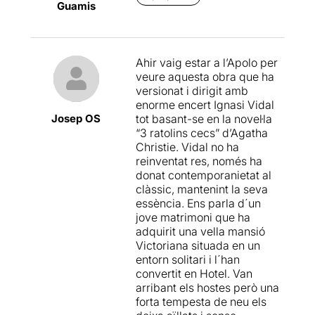
Guamis
teatre que es renova en
aquesta versió
contemporània.I jo no vaig
tenir gaire sort en l’anterior
Ahir vaig estar a l’Apolo per
versió que vaig veure de “
La
veure aquesta obra que ha
Ratonera
” fa uns anys.
versionat i dirigit amb
enorme encert Ignasi Vidal
En l’apartat interpretatiu, hi
Josep OS
tot basant-se en la novel·la
ha un molt bon treball coral
“3 ratolins cecs” d’Agatha
de tot el repartiment. És una
Christie. Vidal no ha
combinació molt interessant
reinventat res, només ha
d’actors i actrius catalans i
donat contemporanietat al
valencians, tots amb una
clàssic, mantenint la seva
trajectòria llarga i
essència. Ens parla d´un
consolidada en teatre,
jove matrimoni que ha
televisió i cinema. Puc dir
adquirit una vella mansió
que el repartiment ha
Victoriana situada en un
quedat millor que l’anterior
entorn solitari i l´han
versió que vaig veure.
convertit en Hotel. Van
arribant els hostes però una
Amb un únic espai escènic,
forta tempesta de neu els
veiem com els personatges