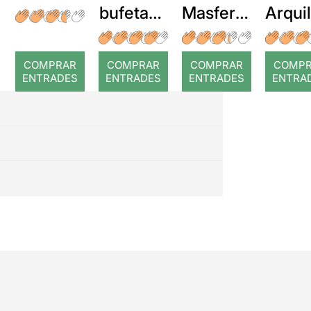
bufetada
Masferre
Arqui
a temps
r: Temps
: Cor
romp
COMPRAR
COMPRAR
COMPRAR
COMP
ENTRADES
ENTRADES
ENTRADES
ENTRA