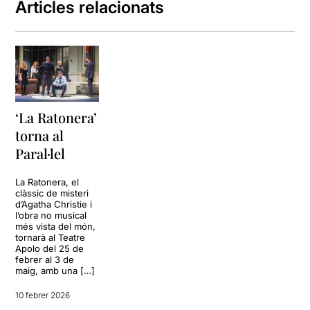
Articles relacionats
assassinats Made in Agatha
Christie i per passar una
bona tarda.
Podeu veure la resta de
la
meva opinió a l'enllaç
‘La Ratonera’
torna al
Paral·lel
La Ratonera, el
clàssic de misteri
d’Agatha Christie i
l’obra no musical
més vista del món,
tornarà al Teatre
Apolo del 25 de
febrer al 3 de
maig, amb una […]
10 febrer 2026