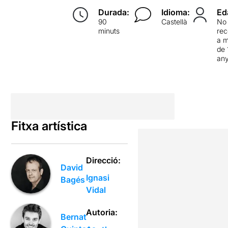
Durada:
Idioma:
Ed
90
Castellà
No
minuts
re
a 
de 
an
Fitxa artística
Direcció:
David
Ignasi
Bagés
Vidal
Autoria:
Bernat