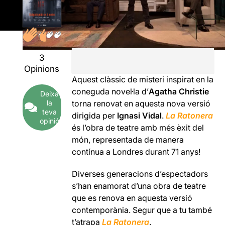
3
Opinions
Aquest clàssic de misteri inspirat en la
coneguda novel·la d’
Agatha Christie
Deixa
la
torna renovat en aquesta nova versió
teva
dirigida per
Ignasi Vidal
.
La Ratonera
opinió
és l’obra de teatre amb més èxit del
món, representada de manera
contínua a Londres durant 71 anys!
Diverses generacions d’espectadors
s’han enamorat d’una obra de teatre
que es renova en aquesta versió
contemporània. Segur que a tu també
t’atrapa
La Ratonera
.