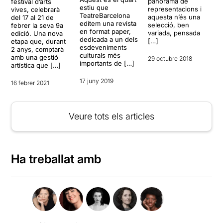
panorama de
festival d’arts
estiu que
representacions i
vives, celebrarà
TeatreBarcelona
aquesta n’és una
del 17 al 21 de
editem una revista
selecció, ben
febrer la seva 9a
en format paper,
variada, pensada
edició. Una nova
dedicada a un dels
[…]
etapa que, durant
esdeveniments
2 anys, comptarà
culturals més
amb una gestió
29 octubre 2018
importants de […]
artística que […]
17 juny 2019
16 febrer 2021
Veure tots els articles
Ha treballat amb