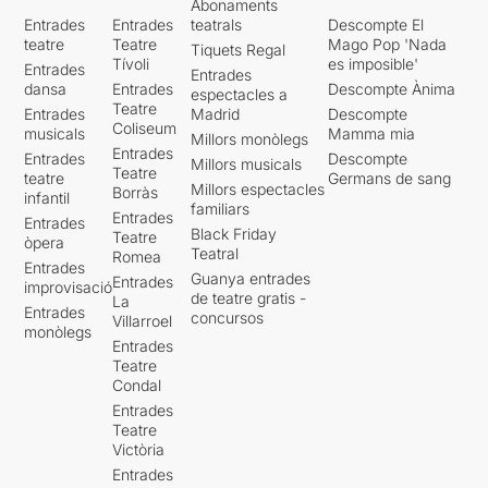
Abonaments
Entrades
Entrades
teatrals
Descompte El
teatre
Teatre
Mago Pop 'Nada
Tiquets Regal
Tívoli
es imposible'
Entrades
Entrades
dansa
Entrades
Descompte Ànima
espectacles a
Teatre
Entrades
Madrid
Descompte
Coliseum
musicals
Mamma mia
Millors monòlegs
Entrades
Entrades
Descompte
Millors musicals
Teatre
teatre
Germans de sang
Millors espectacles
Borràs
infantil
familiars
Entrades
Entrades
Black Friday
Teatre
òpera
Teatral
Romea
Entrades
Guanya entrades
Entrades
improvisació
de teatre gratis -
La
Entrades
concursos
Villarroel
monòlegs
Entrades
Teatre
Condal
Entrades
Teatre
Victòria
Entrades