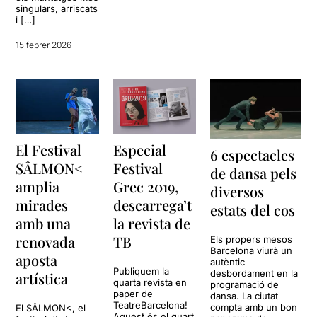
singulars, arriscats
i […]
15 febrer 2026
El Festival
Especial
6 espectacles
SÂLMON<
Festival
de dansa pels
amplia
Grec 2019,
diversos
mirades
descarrega’t
estats del cos
amb una
la revista de
renovada
TB
Els propers mesos
Barcelona viurà un
aposta
autèntic
Publiquem la
desbordament en la
artística
quarta revista en
programació de
paper de
dansa. La ciutat
TeatreBarcelona!
compta amb un bon
El SÂLMON<, el
Aquest és el quart