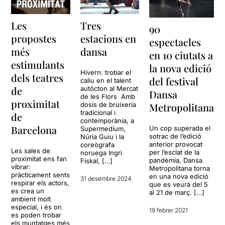
Les
Tres
90
propostes
estacions en
espectacles
més
dansa
en 10 ciutats a
estimulants
la nova edició
Hivern: trobar el
dels teatres
del festival
caliu en el talent
de
autòcton al Mercat
Dansa
de les Flors Amb
proximitat
dosis de bruixeria
Metropolitana
tradicional i
de
contemporània, a
Barcelona
Un cop superada el
Supermedium,
sotrac de l’edició
Núria Guiu i la
anterior provocat
coreògrafa
Les sales de
per l’esclat de la
noruega Ingri
proximitat ens fan
pandèmia, Dansa
Fiskal, […]
vibrar:
Metropolitana torna
pràcticament sents
en una nova edició
31 desembre 2024
respirar els actors,
que es veurà del 5
es crea un
al 21 de març. […]
ambient molt
especial, i és on
19 febrer 2021
es poden trobar
els muntatges més