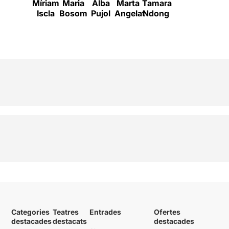
Míriam
Maria
Alba
Marta
Tamara
Iscla
Bosom
Pujol
Angelat
Ndong
Categories
Teatres
Entrades
Ofertes
destacades
destacats
destacades