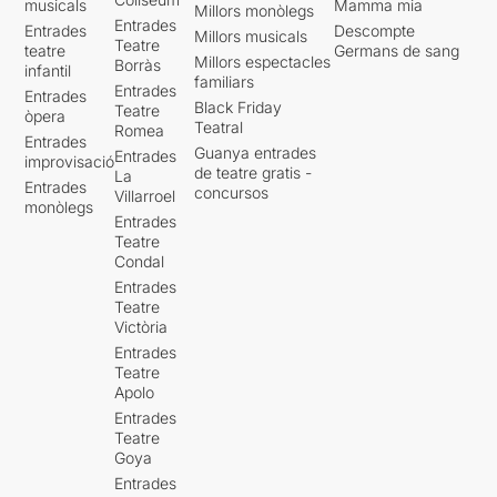
musicals
Mamma mia
Millors monòlegs
Entrades
Entrades
Descompte
Millors musicals
Teatre
teatre
Germans de sang
Millors espectacles
Borràs
infantil
familiars
Entrades
Entrades
Black Friday
Teatre
òpera
Teatral
Romea
Entrades
Guanya entrades
Entrades
improvisació
de teatre gratis -
La
Entrades
concursos
Villarroel
monòlegs
Entrades
Teatre
Condal
Entrades
Teatre
Victòria
Entrades
Teatre
Apolo
Entrades
Teatre
Goya
Entrades