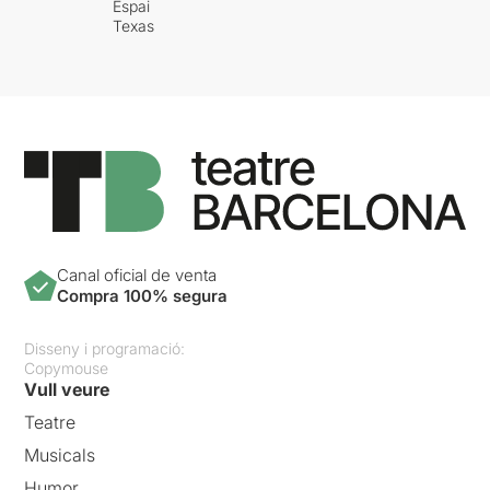
Espai
Texas
Canal oficial de venta
Compra 100% segura
Disseny i programació:
Copymouse
Vull veure
Teatre
Musicals
Humor