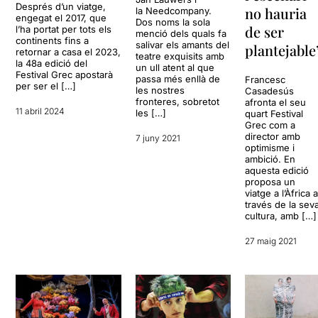
Després d’un viatge,
no hauria
la Needcompany.
engegat el 2017, que
Dos noms la sola
de ser
l’ha portat per tots els
menció dels quals fa
continents fins a
salivar els amants del
plantejable
retornar a casa el 2023,
teatre exquisits amb
la 48a edició del
un ull atent al que
Festival Grec apostarà
passa més enllà de
Francesc
per ser el […]
les nostres
Casadesús
fronteres, sobretot
afronta el seu
11 abril 2024
les […]
quart Festival
Grec com a
director amb
7 juny 2021
optimisme i
ambició. En
aquesta edició
proposa un
viatge a l’Àfrica 
través de la sev
cultura, amb […]
27 maig 2021