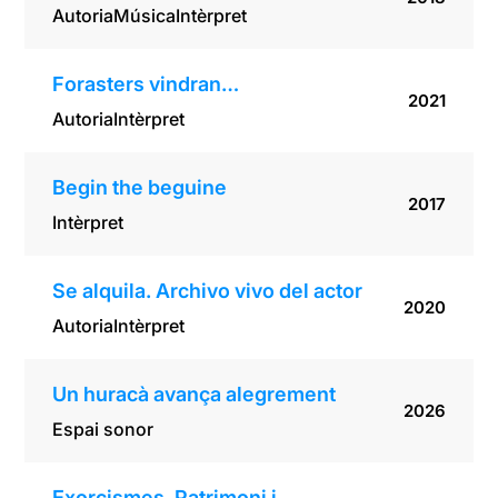
Autoria
Música
Intèrpret
Forasters vindran…
2021
Autoria
Intèrpret
Begin the beguine
2017
Intèrpret
Se alquila. Archivo vivo del actor
2020
Autoria
Intèrpret
Un huracà avança alegrement
2026
Espai sonor
Exorcismes, Patrimoni i