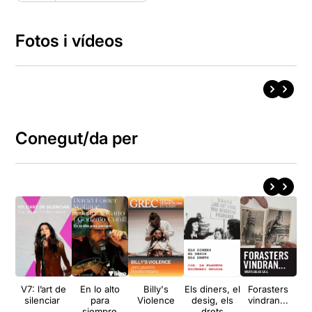
Fotos i vídeos
Conegut/da per
V7: l’art de
En lo alto
Billy's
Els diners, el
Forasters
B
silenciar
para
Violence
desig, els
vindran...
b
siempre
drets