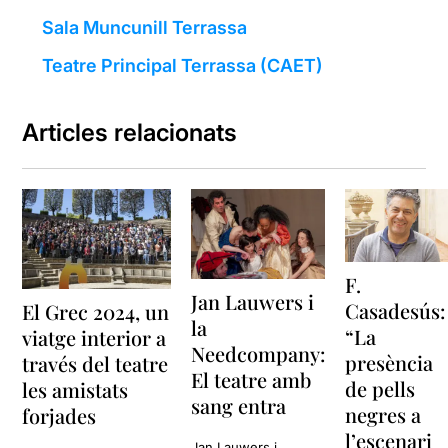
Sala Muncunill Terrassa
Teatre Principal Terrassa (CAET)
Articles relacionats
F.
Jan Lauwers i
Casadesús:
El Grec 2024, un
la
“La
viatge interior a
Needcompany:
presència
través del teatre
El teatre amb
de pells
les amistats
sang entra
negres a
forjades
l’escenari
Jan Lauwers i