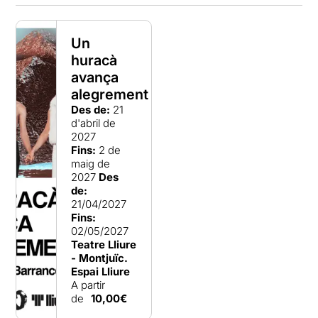
Un
huracà
avança
alegrement
Des de:
21
d'abril de
2027
Fins:
2 de
maig de
2027
Des
de:
21/04/2027
Fins:
02/05/2027
Teatre Lliure
- Montjuïc.
Espai Lliure
A partir
de
10,00€