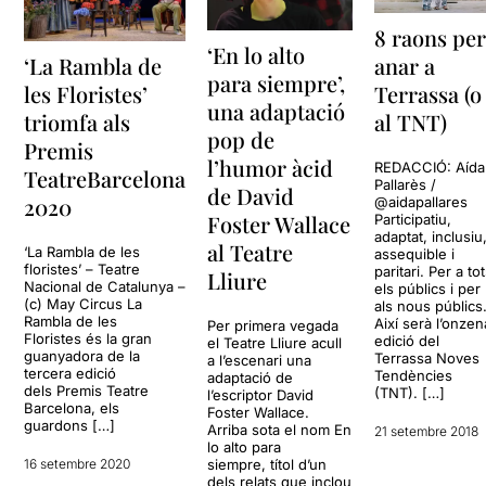
8 raons pe
‘En lo alto
anar a
‘La Rambla de
para siempre’,
Terrassa (o
les Floristes’
una adaptació
al TNT)
triomfa als
pop de
Premis
l’humor àcid
REDACCIÓ: Aída
TeatreBarcelona
Pallarès /
de David
2020
@aidapallares
Foster Wallace
Participatiu,
adaptat, inclusiu
al Teatre
‘La Rambla de les
assequible i
floristes’ – Teatre
paritari. Per a to
Lliure
Nacional de Catalunya –
els públics i per
(c) May Circus La
als nous públics
Rambla de les
Així serà l’onzen
Per primera vegada
Floristes és la gran
edició del
el Teatre Lliure acull
guanyadora de la
Terrassa Noves
a l’escenari una
tercera edició
Tendències
adaptació de
dels Premis Teatre
(TNT). […]
l’escriptor David
Barcelona, els
Foster Wallace.
guardons […]
Arriba sota el nom En
21 setembre 2018
lo alto para
16 setembre 2020
siempre, títol d’un
dels relats que inclou