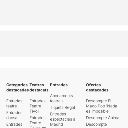
Categories
Teatres
Entrades
Ofertes
destacades
destacats
destacades
Abonaments
Entrades
Entrades
teatrals
Descompte El
teatre
Teatre
Mago Pop 'Nada
Tiquets Regal
Tívoli
es imposible'
Entrades
Entrades
dansa
Entrades
Descompte Ànima
espectacles a
Teatre
Entrades
Madrid
Descompte
Coliseum