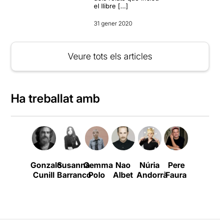
el llibre […]
31 gener 2020
Veure tots els articles
Ha treballat amb
Gonzalo
Susanna
Gemma
Nao
Núria
Pere
Cunill
Barranco
Polo
Albet
Andorrà
Faura