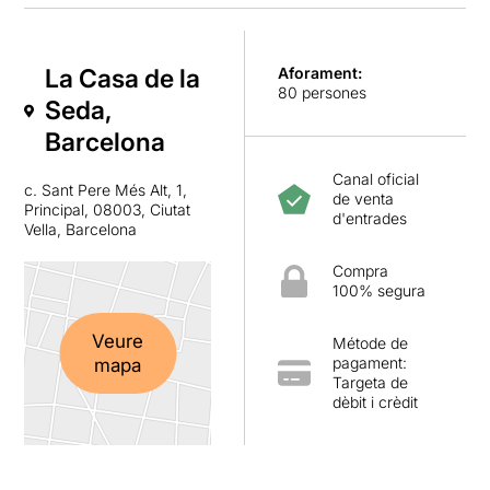
La Casa de la
Aforament:
80 persones
Seda,
Barcelona
Canal oficial
c. Sant Pere Més Alt, 1,
de venta
Principal, 08003, Ciutat
d'entrades
Vella, Barcelona
Compra
100% segura
Veure
Métode de
pagament:
mapa
Targeta de
dèbit i crèdit