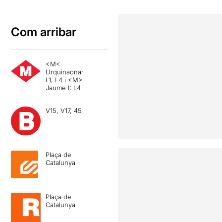
Com arribar
<M<
Urquinaona:
L1, L4 i <M>
Jaume I: L4
V15, V17, 45
Plaça de
Catalunya
Plaça de
Catalunya