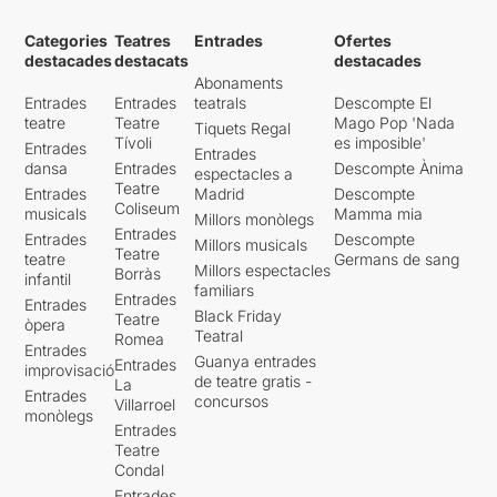
Categories
Teatres
Entrades
Ofertes
destacades
destacats
destacades
Abonaments
Entrades
Entrades
teatrals
Descompte El
teatre
Teatre
Mago Pop 'Nada
Tiquets Regal
Tívoli
es imposible'
Entrades
Entrades
dansa
Entrades
Descompte Ànima
espectacles a
Teatre
Entrades
Madrid
Descompte
Coliseum
musicals
Mamma mia
Millors monòlegs
Entrades
Entrades
Descompte
Millors musicals
Teatre
teatre
Germans de sang
Millors espectacles
Borràs
infantil
familiars
Entrades
Entrades
Black Friday
Teatre
òpera
Teatral
Romea
Entrades
Guanya entrades
Entrades
improvisació
de teatre gratis -
La
Entrades
concursos
Villarroel
monòlegs
Entrades
Teatre
Condal
Entrades