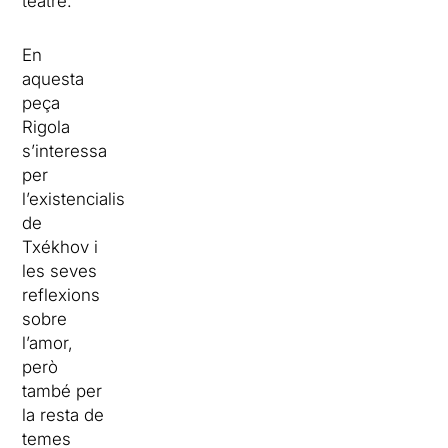
teatre.
En
aquesta
peça
Rigola
s’interessa
per
l’existencialisme
de
Txékhov i
les seves
reflexions
sobre
l’amor,
però
també per
la resta de
temes