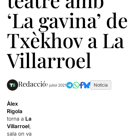
‘La gavina’ de
Txèkhov a La
Villarroel
Redacció
Notícia
7 juliol 2021
Àlex
Rigola
torna a
La
Villarroel
,
sala on va