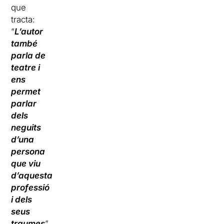
que
tracta:
“
L’autor
també
parla de
teatre i
ens
permet
parlar
dels
neguits
d’una
persona
que viu
d’aquesta
professió
i dels
seus
traumes
“,