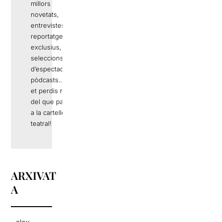
millors
novetats,
entrevistes,
reportatges
exclusius,
seleccions
d’espectacles,
pòdcasts… No
et perdis res
del que passa
a la cartellera
teatral!
ARXIVAT
A