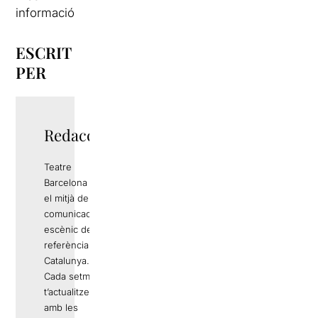
informació
ESCRIT
PER
Redacció
Teatre
Barcelona és
el mitjà de
comunicació
escènic de
referència a
Catalunya.
Cada setmana
t’actualitzem
amb les