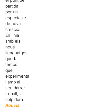
el punt de
partida
per un
espectacle
de nova
creació.
En línia
amb els
nous
llenguatges
que fa
temps
que
experimenta
i amb al
seu darrer
treball, la
colpidora
Aquest