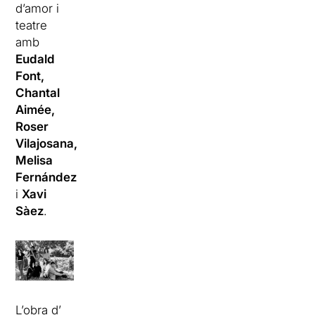
d’amor i
teatre
amb
Eudald
Font,
Chantal
Aimée,
Roser
Vilajosana,
Melisa
Fernández
i
Xavi
Sàez
.
L’obra d’