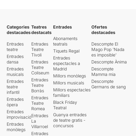
Categories
Teatres
Entrades
Ofertes
destacades
destacats
destacades
Abonaments
Entrades
Entrades
teatrals
Descompte El
teatre
Teatre
Mago Pop 'Nada
Tiquets Regal
Tívoli
es imposible'
Entrades
Entrades
dansa
Entrades
Descompte Ànima
espectacles a
Teatre
Entrades
Madrid
Descompte
Coliseum
musicals
Mamma mia
Millors monòlegs
Entrades
Entrades
Descompte
Millors musicals
Teatre
teatre
Germans de sang
Millors espectacles
Borràs
infantil
familiars
Entrades
Entrades
Black Friday
Teatre
òpera
Teatral
Romea
Entrades
Guanya entrades
Entrades
improvisació
de teatre gratis -
La
Entrades
concursos
Villarroel
monòlegs
Entrades