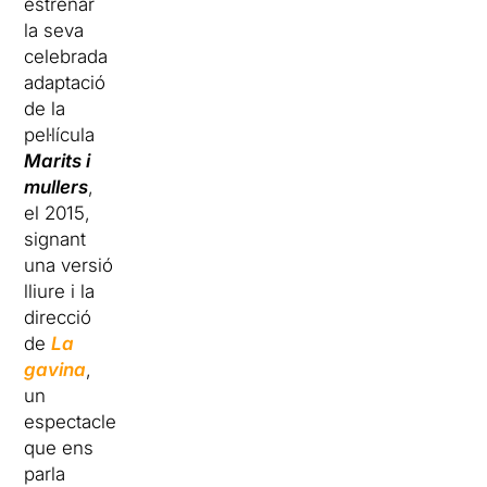
estrenar
la seva
celebrada
adaptació
de la
pel·lícula
Marits i
mullers
,
el 2015,
signant
una versió
lliure i la
direcció
de
La
gavina
,
un
espectacle
que ens
parla