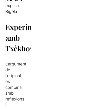
explica
Rigola
Experimentar
amb
Txèkhov
L’argument
de
l’original
es
combina
amb
reflexions
i