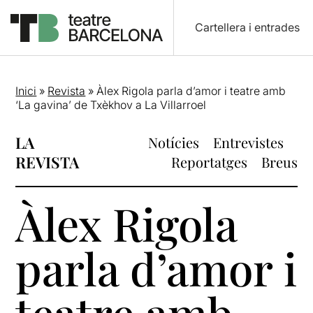
Cartellera i entrades
Inici
»
Revista
»
Àlex Rigola parla d’amor i teatre amb
‘La gavina’ de Txèkhov a La Villarroel
LA
Notícies
Entrevistes
REVISTA
Reportatges
Breus
Àlex Rigola
parla d’amor i
teatre amb