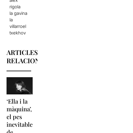
alex
rigola
la gavina
la
villarroel
txekhov
ARTICLES
RELACIONATS
‘Ella i la
‘Sonrisas
Unes
màquina’,
y
vacances a
el pes
lágrimas’
‘Cancun’
inevitable
torna a
per
de
Barcelona