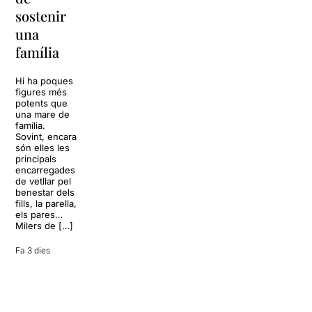
replantejar
sostenir
tota una
La música
una
vida
tornarà a
família
omplir la casa
dels Von
Sol, platja,
Trapp.
còctels i un
Hi ha poques
Sonrisas y
resort
figures més
lágrimas, un
paradisíac.
potents que
dels grans
L’escenari
una mare de
clàssics de la
sembla perfecte
família.
història del
per
Sovint, encara
teatre musical,
desconnectar
són elles les
arribarà al
de la rutina,
principals
Teatre Apolo
però una
encarregades
del 17 al […]
conversa
de vetllar pel
inoportuna pot
benestar dels
27 juliol 2026
convertir unes
fills, la parella,
vacances entre
els pares…
amics en una
Milers de […]
revisió completa
de […]
Fa 3 dies
28 juliol 2026