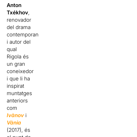
Anton
Txékhov
,
renovador
del drama
contemporani
i autor del
qual
Rigola és
un gran
coneixedor
i que li ha
inspirat
muntatges
anteriors
com
Ivànov
i
Vània
(2017), és