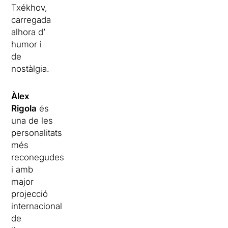
Txékhov,
carregada
alhora d’
humor i
de
nostàlgia.
Àlex
Rigola
és
una de les
personalitats
més
reconegudes
i amb
major
projecció
internacional
de