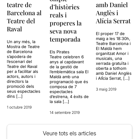
teatre de
amb Daniel
d’històries
Barcelona al
Anglès i
reals i
Teatre del
Alícia Serrat
properes la
Raval
seva nova
El proper 17 de
temporada
maig a les 18:30h,
Un any més, la
Teatre Barcelona i
Mostra de Teatre
El Maldà hem
de Barcelona
Els Pirates
organitzat Amor i
s’apodera de
Teatre celebren 6
musicals, una
l’escenari del
anys al capdavant
xerrada gratuïta i
Teatre del Raval
de la gestió de
oberta a tothom
per a facilitar als
l’emblemàtica sala El
amb Daniel Anglès
actors, autors i
Maldà amb una
i AlÍcia Serrat, […]
directors la
programació que és
promoció dels
composa de 7
3 maig 2019
seus espectacles
espectacles
dins […]
d’estrena, 4 èxits de
la sala […]
1 octubre 2019
14 setembre 2019
Veure tots els articles