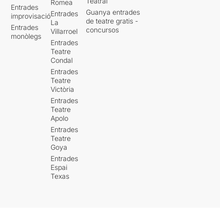
Teatral
Romea
Entrades
Guanya entrades
Entrades
improvisació
de teatre gratis -
La
Entrades
concursos
Villarroel
monòlegs
Entrades
Teatre
Condal
Entrades
Teatre
Victòria
Entrades
Teatre
Apolo
Entrades
Teatre
Goya
Entrades
Espai
Texas