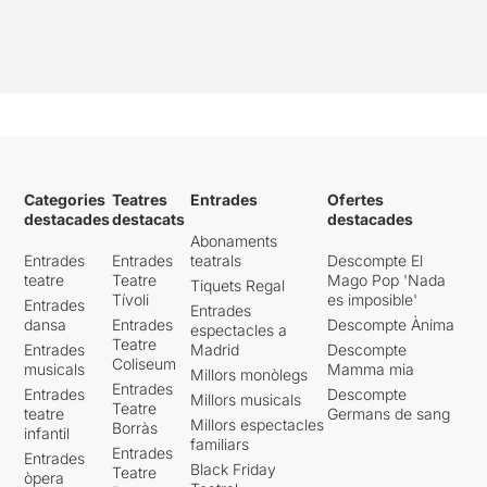
Categories
Teatres
Entrades
Ofertes
destacades
destacats
destacades
Abonaments
Entrades
Entrades
teatrals
Descompte El
teatre
Teatre
Mago Pop 'Nada
Tiquets Regal
Tívoli
es imposible'
Entrades
Entrades
dansa
Entrades
Descompte Ànima
espectacles a
Teatre
Entrades
Madrid
Descompte
Coliseum
musicals
Mamma mia
Millors monòlegs
Entrades
Entrades
Descompte
Millors musicals
Teatre
teatre
Germans de sang
Millors espectacles
Borràs
infantil
familiars
Entrades
Entrades
Black Friday
Teatre
òpera