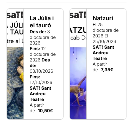
La Júlia i
Natzuri
el tauró
El 25
d'octubre de
Des de:
3
2026
El
d'octubre de
25/10/2026
2026
SAT! Sant
Fins:
12
Andreu
d'octubre de
Teatre
2026
Des
A partir
de:
de
7,35€
03/10/2026
Fins:
12/10/2026
SAT! Sant
Andreu
Teatre
A partir
de
10,50€