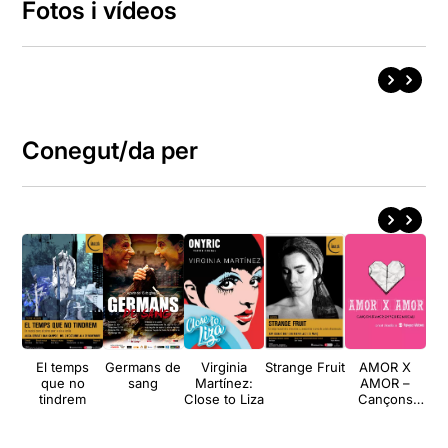
Fotos i vídeos
Conegut/da per
El temps
Germans de
Virginia
Strange Fruit
AMOR X
A l
que no
sang
Martínez:
AMOR –
tindrem
Close to Liza
Cançons
d'amor en
veus de
musicals