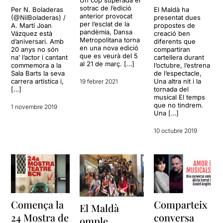
Un cop superada el
sotrac de l’edició
Per N. Boladeras
El Maldà ha
anterior provocat
(@NilBoladeras) /
presentat dues
per l’esclat de la
A. Martí Joan
propostes de
pandèmia, Dansa
Vázquez està
creació ben
Metropolitana torna
d’aniversari. Amb
diferents que
en una nova edició
20 anys no són
compartiran
que es veurà del 5
na’ l’actor i cantant
cartellera durant
al 21 de març. […]
commemora a la
l’octubre, l’estrena
Sala Barts la seva
de l’espectacle,
carrera artística i,
Una altra nit i la
19 febrer 2021
[…]
tornada del
musical El temps
que no tindrem.
1 novembre 2019
Una […]
10 octubre 2019
Comença la
Comparteix
El Maldà
24 Mostra de
conversa
omple