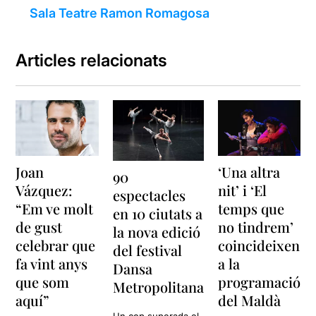
Sala Teatre Ramon Romagosa
Articles relacionats
Joan
‘Una altra
90
Vázquez:
nit’ i ‘El
espectacles
“Em ve molt
temps que
en 10 ciutats a
de gust
no tindrem’
la nova edició
celebrar que
coincideixen
del festival
fa vint anys
a la
Dansa
que som
programació
Metropolitana
aquí”
del Maldà