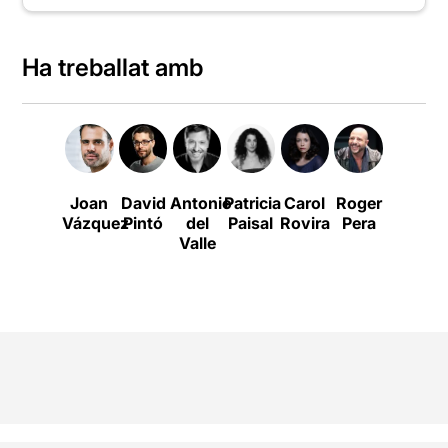
Ha treballat amb
Joan
David
Antonio
Patricia
Carol
Roger
Lucía
Vázquez
Pintó
del
Paisal
Rovira
Pera
Torres
Valle