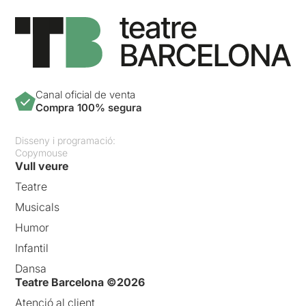
Canal oficial de venta
Compra 100% segura
Disseny i programació:
Copymouse
Vull veure
Teatre
Musicals
Humor
Infantil
Dansa
Teatre Barcelona ©2026
Atenció al client