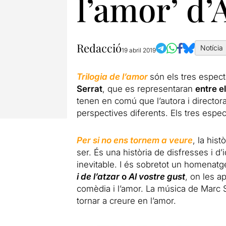
l’amor’ d’
Redacció
Notícia
19 abril 2019
Trilogia de l’amor
són els tres especta
Serrat
, que es representaran
entre el
tenen en comú que l’autora i directora
perspectives diferents. Els tres espe
Per si no ens tornem a veure
, la his
ser. És una història de disfresses i d’i
inevitable. I és sobretot un homena
i de l’atzar
o
Al vostre gust
, on les a
comèdia i l’amor. La música de Marc 
tornar a creure en l’amor.