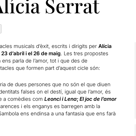
Alícia Serrat
cles musicals d’èxit, escrits i dirigits per
Alícia
 23 d’abril i el 26 de maig
. Les tres propostes
 ens parla de l’amor, tot i que des de
ctacles que formen part d’aquest cicle són:
tòria de dues persones que no són el que diuen
dentitats falses on el destí, igual que l’amor, és
tge a comèdies com
Leonci i Lena
;
El joc de l’amor
parences i els enganys es barregen amb la
Sambola ens endinsa a una fantasia que ens farà