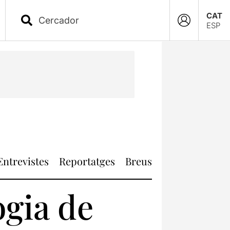
CAT
ESP
Entrevistes
Reportatges
Breus
ogia de