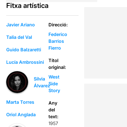
Fitxa artística
Javier Ariano
Direcció:
Federico
Talia del Val
Barrios
Fierro
Guido Balzaretti
Títol
Lucía Ambrossini
original:
West
Sílvia
Side
Álvarez
Story
Marta Torres
Any
del
Oriol Anglada
text:
1957