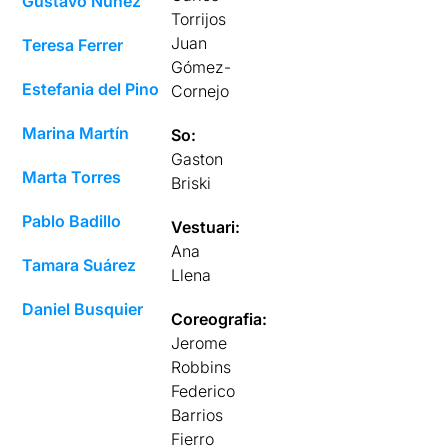
Gustavo Nuñez
Torrijos
Juan
Teresa Ferrer
Gómez-
Estefania del Pino
Cornejo
Marina Martín
So:
Gaston
Marta Torres
Briski
Pablo Badillo
Vestuari:
Ana
Tamara Suárez
Llena
Daniel Busquier
Coreografia:
Jerome
Robbins
Federico
Barrios
Fierro