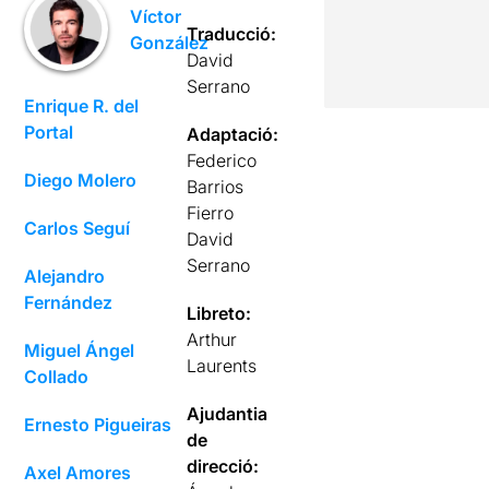
Víctor
Traducció:
González
David
Serrano
Enrique R. del
Portal
Adaptació:
Federico
Diego Molero
Barrios
Fierro
Carlos Seguí
David
Serrano
Alejandro
Fernández
Libreto:
Arthur
Miguel Ángel
Laurents
Collado
Ajudantia
Ernesto Pigueiras
de
direcció:
Axel Amores