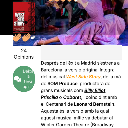
24
Opinions
Després de l’èxit a Madrid s’estrena a
Barcelona la versió original íntegra
Deixa
la
del musical
West Side Story
, de la mà
teva
de
SOM Produce
, productora de
opinió
grans musicals com
Billy Elliot
,
Priscilla
o
Cabaret
, i coincidint amb
el Centenari de
Leonard Bernstein
.
Aquesta és la versió amb la qual
aquest musical mític va debutar al
Winter Garden Theatre (Broadway,