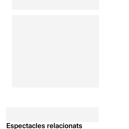
Per poder veure la ressenya
original, només cal clicar en
aquest
ENLLAÇ
Espectacles relacionats