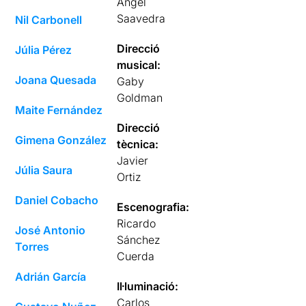
Ángel
Saavedra
Nil Carbonell
Direcció
Júlia Pérez
musical:
Joana Quesada
Gaby
Goldman
Maite Fernández
Direcció
Gimena González
tècnica:
Javier
Júlia Saura
Ortiz
Daniel Cobacho
Escenografia:
Ricardo
José Antonio
Sánchez
Torres
Cuerda
Adrián García
Il·luminació:
Carlos