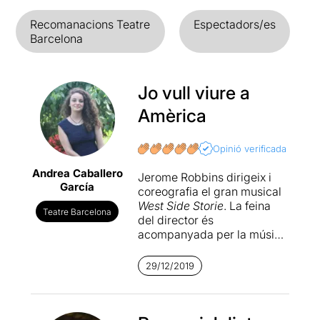
Recomanacions Teatre
Espectadors/es
Barcelona
Jo vull viure a
Amèrica
Opinió verificada
Andrea Caballero
Jerome Robbins dirigeix i
García
coreografia el gran musical
West Side Storie
. La feina
Teatre Barcelona
del director és
acompanyada per la música
de Leonard Bernstein, les
lletres d’Stephen Sondheim i
29/12/2019
el llibret d’Arthur Laurents.
Tots quatre plegats fan una
posada en escena