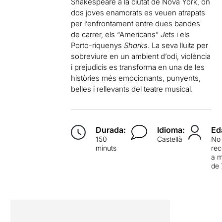
Shakespeare a la ciutat de Nova York, on
dos joves enamorats es veuen atrapats
per l’enfrontament entre dues bandes
de carrer, els “Americans”
Jets
i els
Porto-riquenys
Sharks
. La seva lluita per
sobreviure en un ambient d’odi, violència
i prejudicis es transforma en una de les
històries més emocionants, punyents,
belles i rellevants del teatre musical.
Durada:
Idioma:
Ed
150
Castellà
No
minuts
re
a 
de 