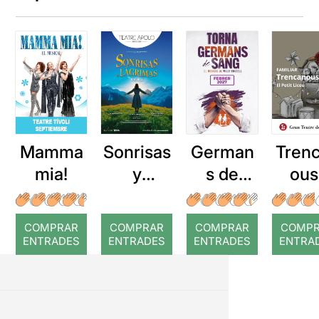
Mamma
Sonrisas
German
Tren
mia!
y
s de
ous
lágrimas
sang
Jaz
COMPRAR
COMPRAR
COMPRAR
COMP
ENTRADES
ENTRADES
ENTRADES
ENTRA