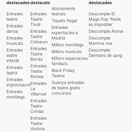
destacades
destacats
destacades
Abonaments
Entrades
Entrades
teatrals
Descompte El
teatre
Teatre
Mago Pop 'Nada
Tiquets Regal
Tívoli
es imposible'
Entrades
Entrades
dansa
Entrades
Descompte Ànima
espectacles a
Teatre
Entrades
Madrid
Descompte
Coliseum
musicals
Mamma mia
Millors monòlegs
Entrades
Entrades
Descompte
Millors musicals
Teatre
teatre
Germans de sang
Millors espectacles
Borràs
infantil
familiars
Entrades
Entrades
Black Friday
Teatre
òpera
Teatral
Romea
Entrades
Guanya entrades
Entrades
improvisació
de teatre gratis -
La
Entrades
concursos
Villarroel
monòlegs
Entrades
Teatre
Condal
Entrades
Teatre
Victòria