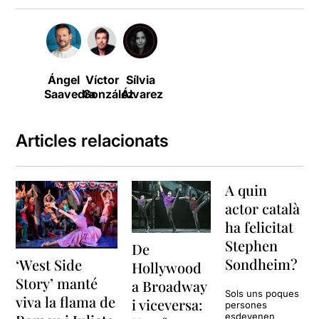
Ángel
Víctor
Sílvia
Saavedra
González
Álvarez
Articles relacionats
A quin
actor català
ha felicitat
Stephen
De
Sondheim?
‘West Side
Hollywood
Story’ manté
a Broadway
Sols uns poques
viva la flama de
i viceversa:
persones
esdevenen