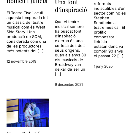
Romeu i Julieta
Una font
referents
d’inspiració
indiscutibles d’un
El Teatre Tívoli acull
sector com ho és
aquesta temporada tot
Stephen
Que el teatre
un clàssic del teatre
Sondheim al
musical sempre
musical com és West
teatre musical. El
ha buscat font
Side Story. Una
prolífic
d’inspiració
producció de SOM,
compositor i
externa és una
considerada com una
lletrista
certesa des dels
de les productores
estatunidenc va
seus orígens,
més potents del […]
complir 90 anys
quan als anys 30
el passat 22 […]
els musicals de
12 novembre 2019
Broadway van
1 juny 2020
deixar de ser un
[…]
9 desembre 2021