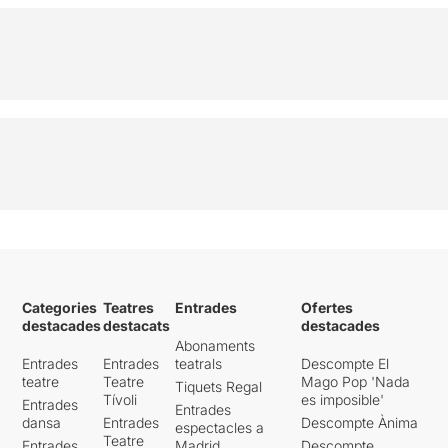
Categories
Teatres
Entrades
Ofertes
destacades
destacats
destacades
Abonaments
Entrades
Entrades
teatrals
Descompte El
teatre
Teatre
Mago Pop 'Nada
Tiquets Regal
Tívoli
es imposible'
Entrades
Entrades
dansa
Entrades
Descompte Ànima
espectacles a
Teatre
Entrades
Madrid
Descompte