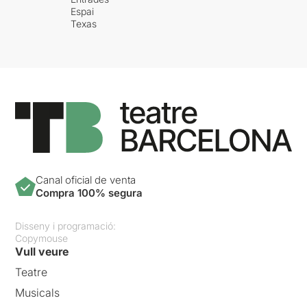
Espai
Texas
Canal oficial de venta
Compra 100% segura
Disseny i programació:
Copymouse
Vull veure
Teatre
Musicals