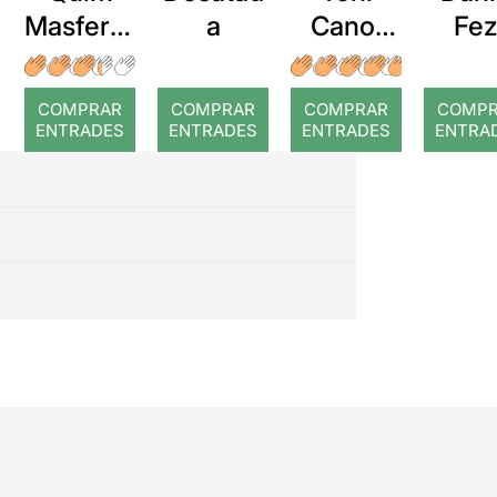
Masferre
a
Cano:
Fez
r: Temps
Traficant
Esta
e de
cucú
COMPRAR
COMPRAR
COMPRAR
COMP
endorfin
la
ENTRADES
ENTRADES
ENTRADES
ENTRA
as
cabe