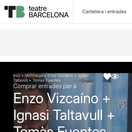
Cartellera i entrades
Descripció
Fitxa artística
Articles
Inici
»
Monòlegs
»
Enzo Vizcaíno + Ignasi
Taltavull + Tomàs Fuentes
Comprar entrades per a
Enzo Vizcaíno +
Ignasi Taltavull +
Tomàs Fuentes