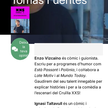
Deixa
la
teva
opinió
Enzo Vizcaíno
és còmic i guionista.
Escriu per a programes d’humor com
Està Passant
i
Polònia
, i col·labora a
Late Motiv
i al
Mundo Today.
Gaudirem del seu talent innegable per
explicar històries i per a la comèdia a
l’escenari del Cruïlla XXS!
Ignasi Taltavull
és un còmic i