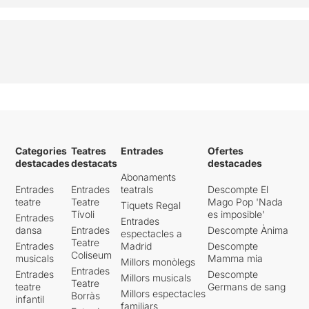
Categories
Teatres
Entrades
Ofertes
destacades
destacats
destacades
Abonaments
Entrades
Entrades
teatrals
Descompte El
teatre
Teatre
Mago Pop 'Nada
Tiquets Regal
Tívoli
es imposible'
Entrades
Entrades
dansa
Entrades
Descompte Ànima
espectacles a
Teatre
Entrades
Madrid
Descompte
Coliseum
musicals
Mamma mia
Millors monòlegs
Entrades
Entrades
Descompte
Millors musicals
Teatre
teatre
Germans de sang
Millors espectacles
Borràs
infantil
familiars