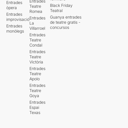
Entrades
Entrades
Black Friday
Teatre
òpera
Teatral
Romea
Entrades
Guanya entrades
Entrades
improvisació
de teatre gratis -
La
Entrades
concursos
Villarroel
monòlegs
Entrades
Teatre
Condal
Entrades
Teatre
Victòria
Entrades
Teatre
Apolo
Entrades
Teatre
Goya
Entrades
Espai
Texas