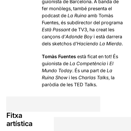
guionista de Barcelona. A banda de
fer monòlegs, també presenta el
podcast de
La Ruina
amb Tomàs
Fuentes, és subdirector del programa
Està Passant
de TV3, ha creat les
cançons d’
Adonde Boy
i està darrera
dels sketchos d’
Haciendo La Mierda
.
Tomàs Fuentes
està ficat en tot! És
guionista de
La Competència
i
El
Mundo Today
. És una part de
La
Ruina Show
i les
Charlas Talks
, la
paròdia de les TED Talks.
Fitxa
artística