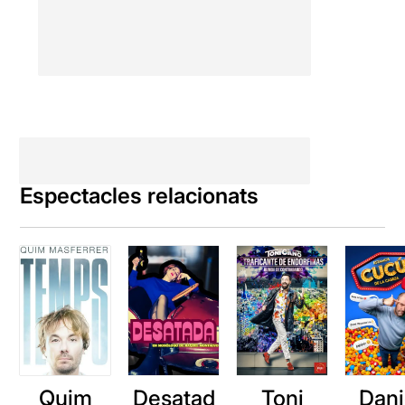
Espectacles relacionats
Quim
Desatad
Toni
Dani