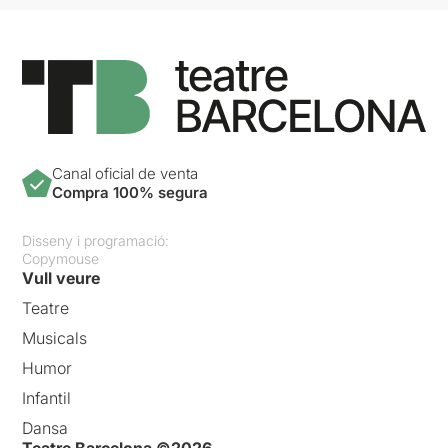
Canal oficial de venta
Compra 100% segura
Disseny i programació:
Copymouse
Vull veure
Teatre
Musicals
Humor
Infantil
Dansa
Teatre Barcelona ©2026