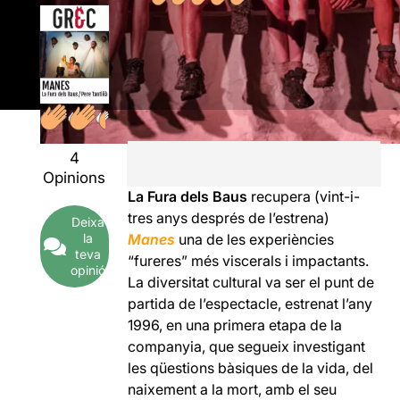
4
Opinions
La Fura dels Baus
recupera (vint-i-
tres anys després de l’estrena)
Deixa
la
Manes
una de les experiències
teva
“fureres” més viscerals i impactants.
opinió
La diversitat cultural va ser el punt de
partida de l’espectacle, estrenat l’any
1996, en una primera etapa de la
companyia, que segueix investigant
les qüestions bàsiques de la vida, del
naixement a la mort, amb el seu