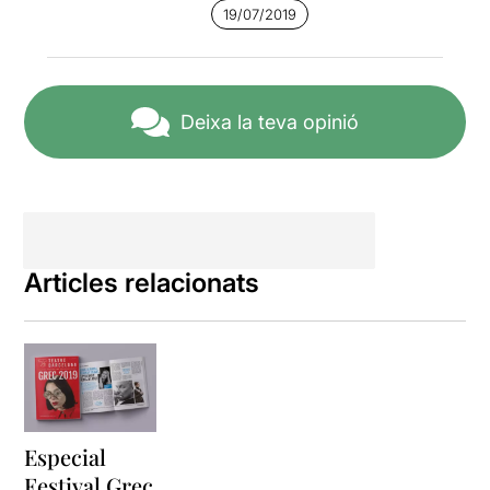
Baixar l’espectacle a
19/07/2019
l’espectadorInexistència
d’una dramatúrgia
litúrgicaLlibertat personal de
l’espectador per escollir la
seva implicació i decidir a
Deixa la teva opinió
quin actor o acció vol seguir
en cada moment.
MANES
és un espectacle
que va néixer als anys 90
com un homenatge al
llenguatge de la Fura. Cal
Articles relacionats
recordar que en aquella
època encara no existien els
mòbils.
Es va estrenar el
1996
i partia d'una
exploració d'
allò que ens
uneix a tots els éssers
humans: naixement, mort,
sexe i alimentació
. A
Especial
l'espectacle, actors i actrius
Festival Grec
recreen actituds humanes