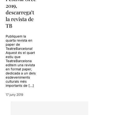
de l'àmbit privat, que
2019,
habitualment s'amaguen en
descarrega’t
un domicili, en el si
la revista de
d'una família o darrere el
TB
silenci còmplice
d'un col·lectiu.
Publiquem la
No és una reposició,
és una
quarta revista en
paper de
recreació, el 90% del que
TeatreBarcelona!
succeeix a Manes és "per
Aquest és el quart
culpa" dels actors, i per tant
estiu que
en canviar tots els actors de
TeatreBarcelona
editem una revista
l'espectacle,
hi ha una
en format paper,
recreació de l'espectacle
dedicada a un dels
original
, on els personatges
esdeveniments
són diferents i les escenes,
culturals més
importants de […]
tot i que iguals, ofereixen
una visió diferent.
17 juny 2019
Segons comenta en Pera
Tantiñà
, la societat ha
canviat molt en aquests 40