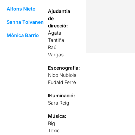
Alfons Nieto
Ajudantia
de
Sanna Toivanen
direcció:
Ágata
Mònica Barrio
Tantiñá
Raúl
Vargas
Escenografia:
Nico Nubiola
Eudald Ferré
Il·luminació:
Sara Reig
Música:
Big
Toxic