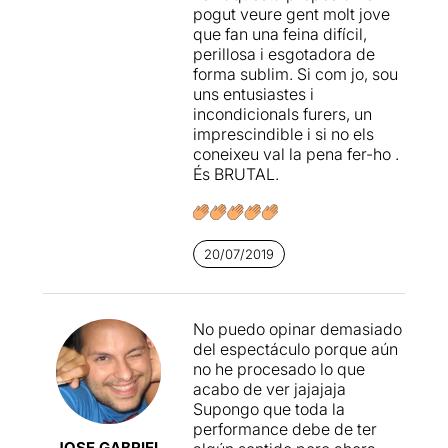
Marcel·lí Antúnez Roca
,
pogut veure gent molt jove
Carlus Padrissa
,
Pera
que fan una feina difícil,
Tantinyà
,
Quico Palomar
i
perillosa i esgotadora de
Teresa Puig
, i es van definir
forma sublim. Si com jo, sou
com un grup de teatre de
uns entusiastes i
"fricció" que buscava espais
incondicionals furers, un
escènics diferents dels
imprescindible i si no els
tradicionals i ofereixen
coneixeu val la pena fer-ho .
muntatges on es barregen la
És BRUTAL.
imaginació, la morbositat, la
performance i instal·lacions
de gran espectacularitat.
Van començar el seu viatge
20/07/2019
a Moià, fent teatre de
carrer
, amb un carro i un
burro.
No puedo opinar demasiado
La Fura compta avui amb
del espectáculo porque aún
sis directors
:
Pep Gatell
,
no he procesado lo que
Carlus Padrissa
,
Àlex Ollé
,
acabo de ver jajajaja
Miki Espuma
,
Pera Tantiñà
i
Supongo que toda la
Jürgen Müller
, amb sis
performance debe de ter
sensibilitats diferents que
JOSE GABRIEL