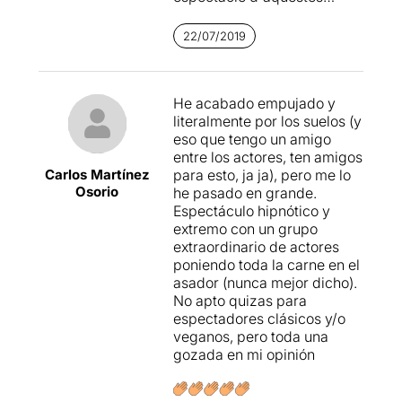
característiques que vàrem
veure en una inauguració
22/07/2019
del Grec del 2014, en el
castell de Montjuïc,
M.U.R.S.,
ens va semblar un
He acabado empujado y
nyap i una presa de pèl.
literalmente por los suelos (y
(vegeu aquella
ressenya
).
eso que tengo un amigo
entre los actores, ten amigos
Per celebrar aquest
Carlos Martínez
para esto, ja ja), pero me lo
aniversari, aprofiten
l'espai
Osorio
he pasado en grande.
de les Drassanes
Espectáculo hipnótico y
(
reivindiquem des d'aqui la
extremo con un grupo
utilització futura
extraordinario de actores
d'aquest magnífic espai
),
poniendo toda la carne en el
per fer una exposició de
asador (nunca mejor dicho).
l'evolució d'aquesta
No apto quizas para
companyia des dels seus
espectadores clásicos y/o
primers moments fins avui
veganos, pero toda una
(aquesta exposició està
gozada en mi opinión
oberta durant tot el dia de
manera gratuïta). També
anuncien la publicació, al