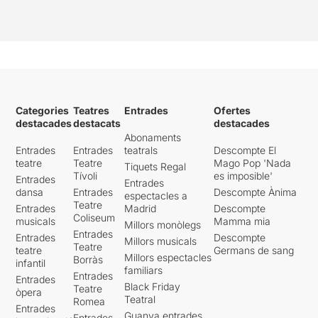
no pots sortir indemne, ni
psicològicament ni
físicament,
trepitjades,
empentes, esquitxades
....
Caps de bestiar, pollastres,
visceres, nens momificats,
destrals, foc, llet, sang,
pastenagues, farina, ….
Categories
Teatres
Entrades
Ofertes
destacades
destacats
destacades
No cal dir com va quedar el
Abonaments
terra de l’espai, on per cert
Entrades
Entrades
teatrals
Descompte El
les columnes gòtiques
teatre
Teatre
Mago Pop 'Nada
Tiquets Regal
havien estat protegides ….
Tívoli
es imposible'
Entrades
Entrades
dansa
Entrades
Descompte Ànima
espectacles a
En arribar a casa, exhausts
Teatre
Entrades
Madrid
Descompte
i contents
, tota la roba a la
Coliseum
musicals
Mamma mia
Millors monòlegs
rentadora i nosaltres a la
Entrades
Entrades
Descompte
Millors musicals
dutxa..... amb això està tot
Teatre
teatre
Germans de sang
Millors espectacles
dit ......
BRUTAL !!!
Borràs
infantil
familiars
Entrades
Entrades
Per poder veure la ressenya
Black Friday
Teatre
òpera
Teatral
original, només cal clicar en
Romea
Entrades
aquest
ENLLAÇ
Guanya entrades
Entrades