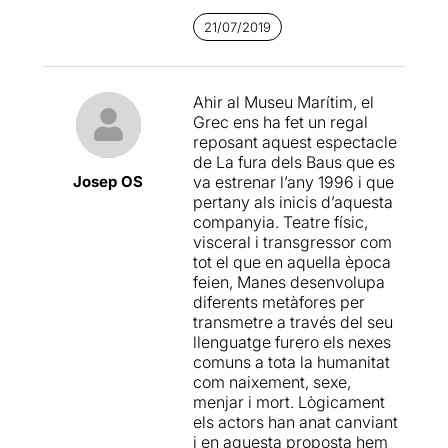
mes de setembre, d'un llibre
que recollirà la història de la
21/07/2019
Fura. Per sort Arribem amb
temps amb més d'una hora
d'avançament i ens dóna
Ahir al Museu Marítim, el
temps a veure amb
Grec ens ha fet un regal
tranquil·litat l'exposició
reposant aquest espectacle
mentre prenem unes
de La fura dels Baus que es
cerveses.
Josep OS
va estrenar l’any 1996 i que
pertany als inicis d’aquesta
.... i comença l'espectacle
;
companyia. Teatre físic,
com sempre passa en els
visceral i transgressor com
seus espectacles, l'espai
tot el que en aquella època
que s'ha utilitzat és massa
feien, Manes desenvolupa
petit per tanta gent i és una
diferents metàfores per
llàstima que s'hagi reduït
transmetre a través del seu
l'espai on es representa, ja
llenguatge furero els nexes
que la sala permetia fer-ho
comuns a tota la humanitat
de forma més folgada.
com naixement, sexe,
menjar i mort. Lògicament
La Fura dels Baus
, va ser
els actors han anat canviant
creada l'any 1979 per
i en aquesta proposta hem