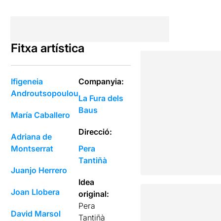
Fitxa artística
Ifigeneia
Companyia:
Androutsopoulou
La Fura dels
Baus
María Caballero
Direcció:
Adriana de
Montserrat
Pera
Tantiñà
Juanjo Herrero
Idea
Joan Llobera
original:
Pera
David Marsol
Tantiñà