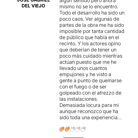
algún sentido pero ahora
saben conviure i ofereixen
DEL VIEJO
mismo no se lo encuentro.
espectacles músico-teatrals,
Todo el desarrollo ha sido un
òperes, performances,
poco caos. Ver algunas de
workshops, peces
partes de la obra me ha sido
audiovisuals ….
Diferents
imposible por tanta cantidad
formats i iniciatives que
de público que había en el
comparteixen un ADN
recinto. Y los actores opino
original comú
.
que deberían de tener un
poco más cuidado mientras
Durant aquests 40 anys
actúan puesto que me he
d'història,
la Fura ha creat
llevado unos cuantos
prop de mig miler de
empujones y he visto a
projectes artístics
utilitzant
gente a punto de quemarse
sempre l'anomenat
con el fuego o de ser
llenguatge "furero", un
golpeado con el atrezzo de
llenguatge físic i immediat.
las instalaciones.
Demasiada locura para mi
El llenguatge “furero” té
aunque reconozco que ha
tres característiques
sido toda una experiencia…
bàsiques
, segons comenten
a la roda de premsa: