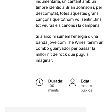
indumentària, un cantant amb un
timbre idèntic a Brian Johnson i, per
descomptat, totes aquestes grans
cançons que tothom vol sentir…fins i
tot veuràs els canons i la campana!
Si a això hi sumem l’energia d’una
banda jove com The Wires, tenim un
combo guanyador per passar la
millor nit de rock que puguis
imaginar.
Durada:
Edat:
100
tots els
minuts
públics