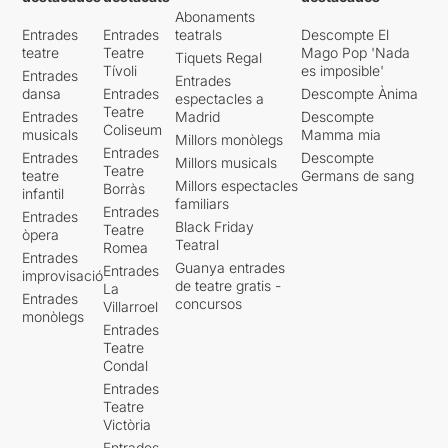
Abonaments
Entrades
Entrades
teatrals
Descompte El
teatre
Teatre
Mago Pop 'Nada
Tiquets Regal
Tívoli
es imposible'
Entrades
Entrades
dansa
Entrades
Descompte Ànima
espectacles a
Teatre
Entrades
Madrid
Descompte
Coliseum
musicals
Mamma mia
Millors monòlegs
Entrades
Entrades
Descompte
Millors musicals
Teatre
teatre
Germans de sang
Millors espectacles
Borràs
infantil
familiars
Entrades
Entrades
Black Friday
Teatre
òpera
Teatral
Romea
Entrades
Guanya entrades
Entrades
improvisació
de teatre gratis -
La
Entrades
concursos
Villarroel
monòlegs
Entrades
Teatre
Condal
Entrades
Teatre
Victòria
Entrades