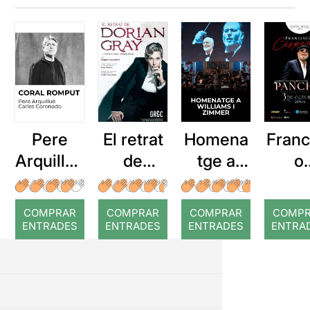
Pere
El retrat
Homena
Franc
Arquillué
de
tge a
o
: Coral
Dorian
Williams
“Pan
romput
Gray
i Zimmer
”
COMPRAR
COMPRAR
COMPRAR
COMP
Césp
ENTRADES
ENTRADES
ENTRADES
ENTRA
s e
conc