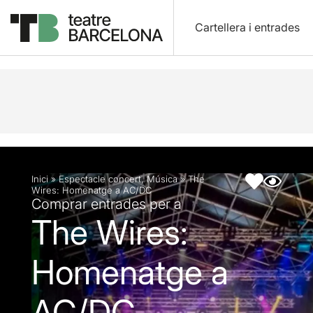
Cartellera i entrades
Descripció
Fitxa artística
Inici
»
Espectacle concert
,
Música
»
The
Wires: Homenatge a AC/DC
Comprar entrades per a
The Wires:
Homenatge a
AC/DC