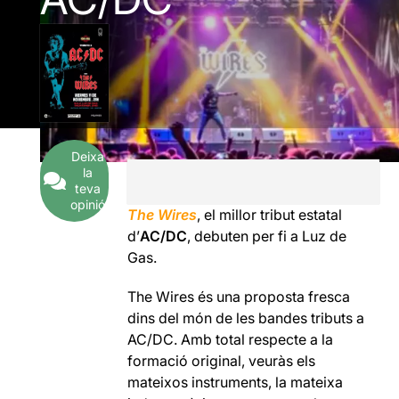
Deixa
la
teva
opinió
The Wires
, el millor tribut estatal
d’
AC/DC
, debuten per fi a Luz de
Gas.
The Wires és una proposta fresca
dins del món de les bandes tributs a
AC/DC. Amb total respecte a la
formació original, veuràs els
mateixos instruments, la mateixa