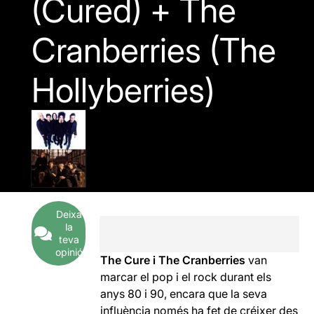
(Cured) + The
Cranberries (The
Hollyberries)
Deixa
la
teva
opinió
The Cure i The Cranberries
van
marcar el pop i el rock durant els
anys 80 i 90, encara que la seva
influència només ha fet de créixer des