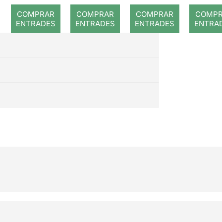
romput
Gray
Ston
COMPRAR
COMPRAR
COMPRAR
COMP
Trib
ENTRADES
ENTRADES
ENTRADES
ENTRA