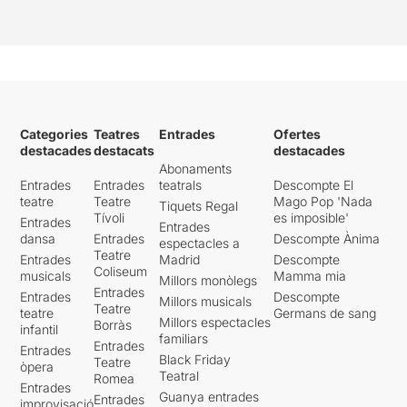
Categories
Teatres
Entrades
Ofertes
destacades
destacats
destacades
Abonaments
Entrades
Entrades
teatrals
Descompte El
teatre
Teatre
Mago Pop 'Nada
Tiquets Regal
Tívoli
es imposible'
Entrades
Entrades
dansa
Entrades
Descompte Ànima
espectacles a
Teatre
Entrades
Madrid
Descompte
Coliseum
musicals
Mamma mia
Millors monòlegs
Entrades
Entrades
Descompte
Millors musicals
Teatre
teatre
Germans de sang
Millors espectacles
Borràs
infantil
familiars
Entrades
Entrades
Black Friday
Teatre
òpera
Teatral
Romea
Entrades
Guanya entrades
Entrades
improvisació