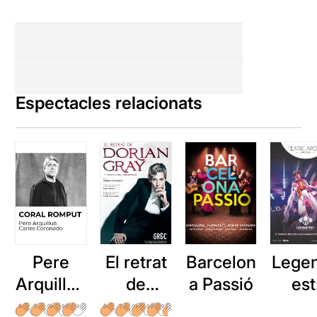
Espectacles relacionats
Pere
El retrat
Barcelon
Lege
Arquillué
de
a Passió
est
: Coral
Dorian
Roll