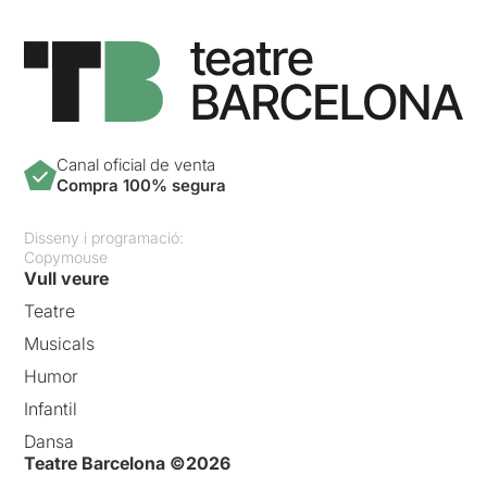
Canal oficial de venta
Compra 100% segura
Disseny i programació:
Copymouse
Vull veure
Teatre
Musicals
Humor
Infantil
Dansa
Teatre Barcelona ©2026