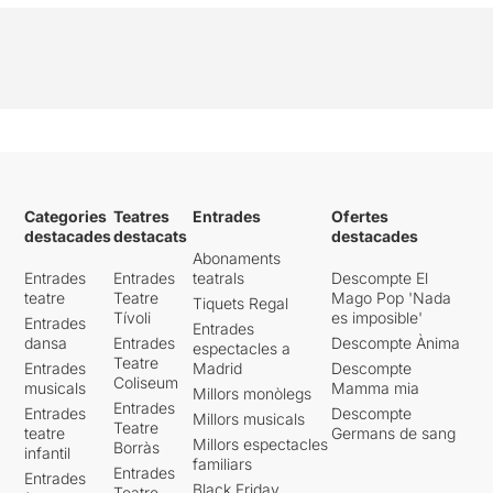
Categories
Teatres
Entrades
Ofertes
destacades
destacats
destacades
Abonaments
Entrades
Entrades
teatrals
Descompte El
teatre
Teatre
Mago Pop 'Nada
Tiquets Regal
Tívoli
es imposible'
Entrades
Entrades
dansa
Entrades
Descompte Ànima
espectacles a
Teatre
Entrades
Madrid
Descompte
Coliseum
musicals
Mamma mia
Millors monòlegs
Entrades
Entrades
Descompte
Millors musicals
Teatre
teatre
Germans de sang
Millors espectacles
Borràs
infantil
familiars
Entrades
Entrades
Black Friday
Teatre