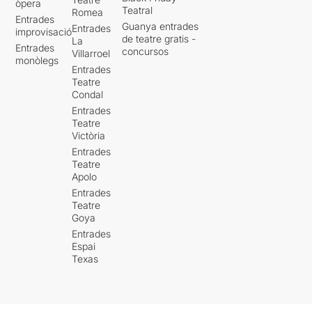
òpera
Teatral
Romea
Entrades
Guanya entrades
Entrades
improvisació
de teatre gratis -
La
Entrades
concursos
Villarroel
monòlegs
Entrades
Teatre
Condal
Entrades
Teatre
Victòria
Entrades
Teatre
Apolo
Entrades
Teatre
Goya
Entrades
Espai
Texas