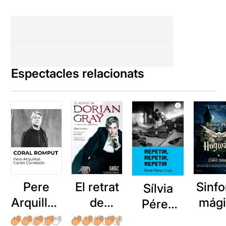
Espectacles relacionats
Pere
El retrat
Sinfo
Sílvia
Arquillué
de
mági
Pérez
: Coral
Dorian
d
Cruz: