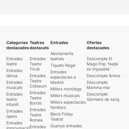
Categories
Teatres
Entrades
Ofertes
destacades
destacats
destacades
Abonaments
Entrades
Entrades
teatrals
Descompte El
teatre
Teatre
Mago Pop 'Nada
Tiquets Regal
Tívoli
es imposible'
Entrades
Entrades
dansa
Entrades
Descompte Ànima
espectacles a
Teatre
Entrades
Madrid
Descompte
Coliseum
musicals
Mamma mia
Millors monòlegs
Entrades
Entrades
Descompte
Millors musicals
Teatre
teatre
Germans de sang
Millors espectacles
Borràs
infantil
familiars
Entrades
Entrades
Black Friday
Teatre
òpera
Teatral
Romea
Entrades
Guanya entrades
Entrades
improvisació