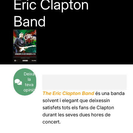
Eric Clapton
Band
Deixa
la
teva
opinió
The Eric Clapton Band
és una banda
solvent i elegant que deixessin
satisfets tots els fans de Clapton
durant les seves dues hores de
concert.