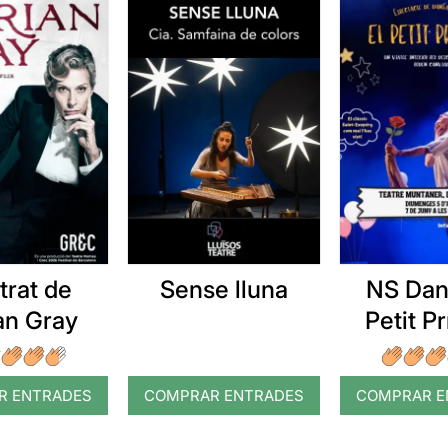
etrat de
Sense lluna
NS Dans
an Gray
Petit P
R ENTRADES
COMPRAR ENTRADES
COMPRAR E