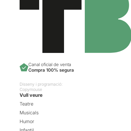
Canal oficial de venta
Compra 100% segura
Disseny i programació:
Copymouse
Vull veure
Teatre
Musicals
Humor
Infantil