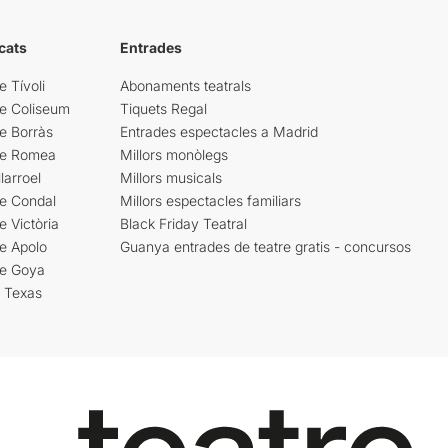
cats
Entrades
e Tívoli
Abonaments teatrals
re Coliseum
Tiquets Regal
e Borràs
Entrades espectacles a Madrid
re Romea
Millors monòlegs
larroel
Millors musicals
re Condal
Millors espectacles familiars
e Victòria
Black Friday Teatral
e Apolo
Guanya entrades de teatre gratis - concursos
re Goya
i Texas