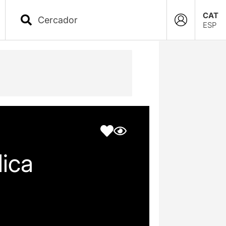
CAT
ESP
lica