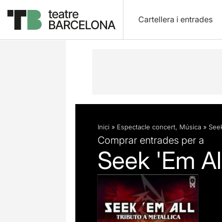
Cartellera i entrades
Descripció
Fitxa artística
Inici
»
Espectacle concert
,
Música
»
Seek
Comprar entrades per a
Seek 'Em Al