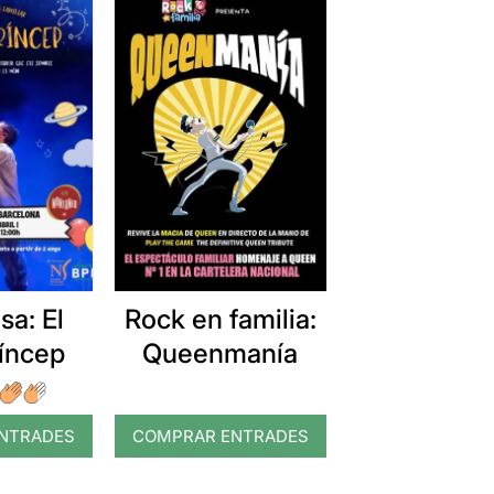
a: El
Rock en familia:
ríncep
Queenmanía
NTRADES
COMPRAR ENTRADES