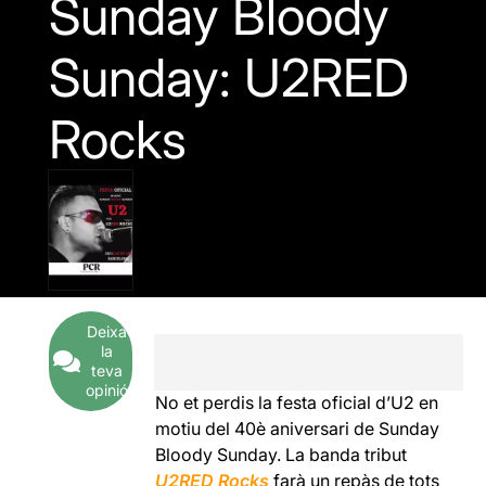
Sunday Bloody
Sunday: U2RED
Rocks
Deixa
la
teva
opinió
No et perdis la festa oficial d’U2 en
motiu del 40è aniversari de Sunday
Bloody Sunday. La banda tribut
U2RED Rocks
farà un repàs de tots