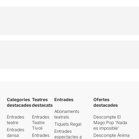
Categories
Teatres
Entrades
Ofertes
destacades
destacats
destacades
Abonaments
Entrades
Entrades
teatrals
Descompte El
teatre
Teatre
Mago Pop 'Nada
Tiquets Regal
Tívoli
es imposible'
Entrades
Entrades
dansa
Entrades
Descompte Ànima
espectacles a