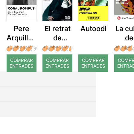
Pere
El retrat
Autoodi
La cu
Arquillué
de
de
: Coral
Dorian
Ross
romput
Gray
COMPRAR
COMPRAR
COMPRAR
COMP
ENTRADES
ENTRADES
ENTRADES
ENTRA