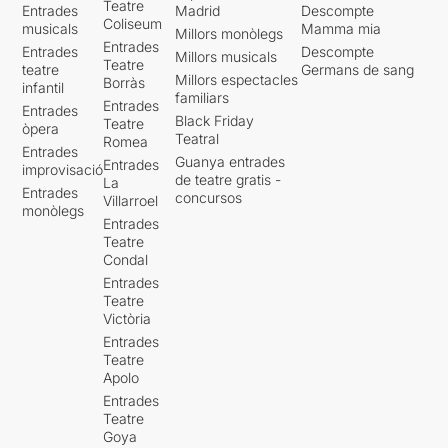
Teatre
Entrades
Madrid
Descompte
Coliseum
musicals
Mamma mia
Millors monòlegs
Entrades
Entrades
Descompte
Millors musicals
Teatre
teatre
Germans de sang
Millors espectacles
Borràs
infantil
familiars
Entrades
Entrades
Black Friday
Teatre
òpera
Teatral
Romea
Entrades
Guanya entrades
Entrades
improvisació
de teatre gratis -
La
Entrades
concursos
Villarroel
monòlegs
Entrades
Teatre
Condal
Entrades
Teatre
Victòria
Entrades
Teatre
Apolo
Entrades
Teatre
Goya