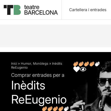
Cartellera i entrades
Descripció
Fitxa artística
Opinions
Inici
»
Humor
,
Monòlegs
»
Inèdits
ReEugenio
Comprar entrades per a
Inèdits
ReEugenio