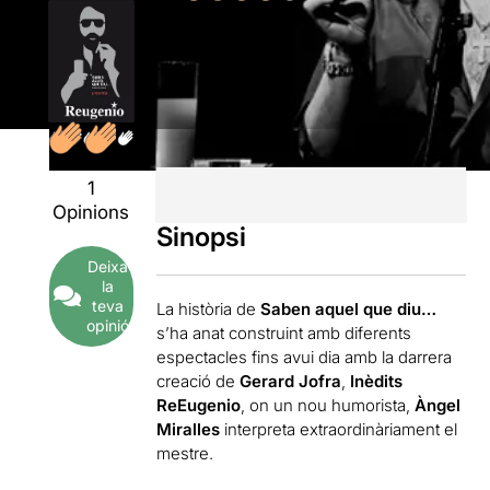
1
Opinions
Sinopsi
Deixa
la
teva
La història de
Saben aquel que diu…
opinió
s’ha anat construint amb diferents
espectacles fins avui dia amb la darrera
creació de
Gerard Jofra
,
Inèdits
ReEugenio
, on un nou humorista,
Àngel
Miralles
interpreta extraordinàriament el
mestre.