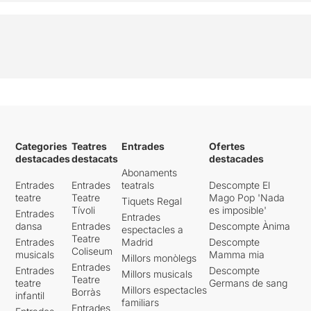
Categories
Teatres
Entrades
Ofertes
destacades
destacats
destacades
Abonaments
Entrades
Entrades
teatrals
Descompte El
teatre
Teatre
Mago Pop 'Nada
Tiquets Regal
Tívoli
es imposible'
Entrades
Entrades
dansa
Entrades
Descompte Ànima
espectacles a
Teatre
Entrades
Madrid
Descompte
Coliseum
musicals
Mamma mia
Millors monòlegs
Entrades
Entrades
Descompte
Millors musicals
Teatre
teatre
Germans de sang
Millors espectacles
Borràs
infantil
familiars
Entrades