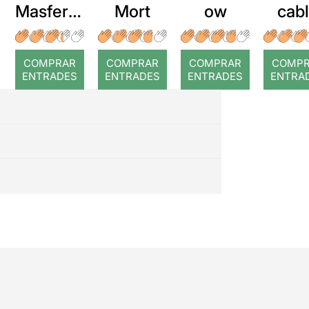
Masferre
Mort
ow
cab
r: Temps
roj
COMPRAR
COMPRAR
COMPRAR
COMP
ENTRADES
ENTRADES
ENTRADES
ENTRA