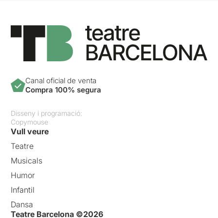
Canal oficial de venta
Compra 100% segura
Disseny i programació:
Copymouse
Vull veure
Teatre
Musicals
Humor
Infantil
Dansa
Teatre Barcelona ©2026