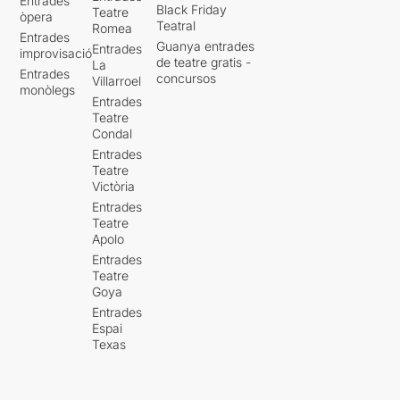
Entrades
Black Friday
Teatre
òpera
Teatral
Romea
Entrades
Guanya entrades
Entrades
improvisació
de teatre gratis -
La
Entrades
concursos
Villarroel
monòlegs
Entrades
Teatre
Condal
Entrades
Teatre
Victòria
Entrades
Teatre
Apolo
Entrades
Teatre
Goya
Entrades
Espai
Texas