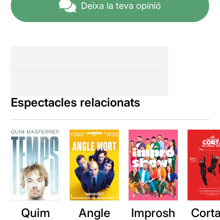
Deixa la teva opinió
Espectacles relacionats
Quim
Angle
Improsh
Corta