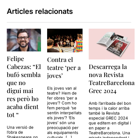
Articles relacionats
Felipe
Contra el
Descarrega la
Cabezas: “El
teatre ‘per a
nova Revista
bufó sembla
joves’
TeatreBarcelona
que no
Els joves van al
Grec 2024
digui mai
teatre? Hem de
res però ho
fer obres ‘per a
joves’? Com ho
Amb l’arribada del bon
acaba dient
fem perquè ‘se
temps i la calor arriba
sentin interpel·lats
tot “
també la Revista
els joves’? ‘Els
especial GREC 2024
joves’ són una
que editem en digital i
Una versió de
preocupació per
en paper a
l’obra de
als equipaments
TeatreBarcelona. Una
Shakespeare on
culturals. […]
mirada independent i