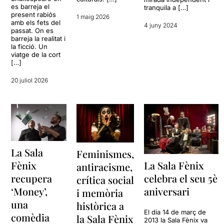
es barreja el
tranquila a […]
present rabiós
1 maig 2026
amb els fets del
4 juny 2024
passat. On es
barreja la realitat i
la ficció. Un
viatge de la cort
[…]
20 juliol 2026
La Sala
Feminismes,
La Sala Fènix
Fènix
antiracisme,
celebra el seu 5è
recupera
crítica social
aniversari
‘Money’,
i memòria
una
històrica a
El dia 14 de març de
comèdia
la Sala Fènix
2013 la Sala Fènix va