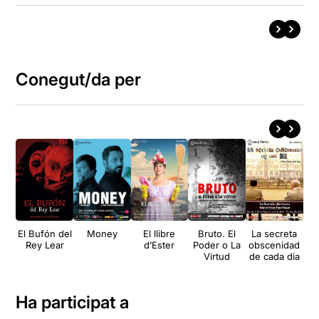
Conegut/da per
El Bufón del
Money
El llibre
Bruto. El
La secreta
Rey Lear
d’Ester
Poder o La
obscenidad
Virtud
de cada dia
Ha participat a