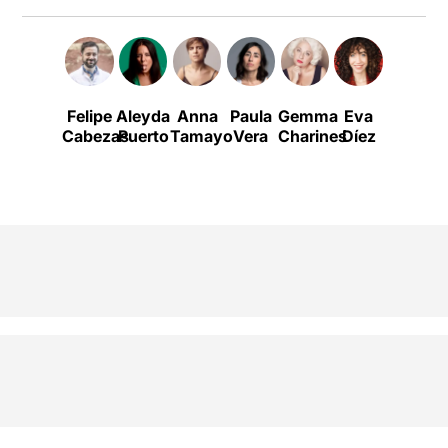
Felipe
Aleyda
Anna
Paula
Gemma
Eva
Marilia
A
Cabezas
Puerto
Tamayo
Vera
Charines
Díez
Samper