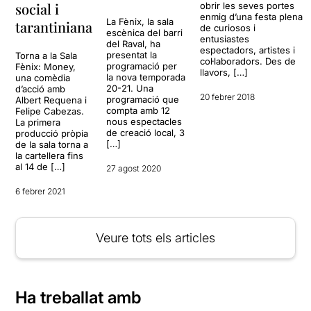
social i
obrir les seves portes
enmig d’una festa plena
La Fènix, la sala
tarantiniana
de curiosos i
escènica del barri
entusiastes
del Raval, ha
espectadors, artistes i
presentat la
Torna a la Sala
col·laboradors. Des de
programació per
Fènix: Money,
llavors, […]
la nova temporada
una comèdia
20-21. Una
d’acció amb
20 febrer 2018
programació que
Albert Requena i
compta amb 12
Felipe Cabezas.
nous espectacles
La primera
de creació local, 3
producció pròpia
[…]
de la sala torna a
la cartellera fins
al 14 de […]
27 agost 2020
6 febrer 2021
Veure tots els articles
Ha treballat amb