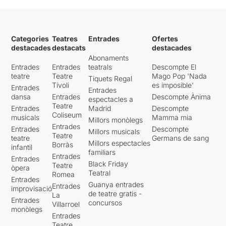
Categories
Teatres
Entrades
Ofertes
destacades
destacats
destacades
Abonaments
Entrades
Entrades
teatrals
Descompte El
teatre
Teatre
Mago Pop 'Nada
Tiquets Regal
Tívoli
es imposible'
Entrades
Entrades
dansa
Entrades
Descompte Ànima
espectacles a
Teatre
Entrades
Madrid
Descompte
Coliseum
musicals
Mamma mia
Millors monòlegs
Entrades
Entrades
Descompte
Millors musicals
Teatre
teatre
Germans de sang
Millors espectacles
Borràs
infantil
familiars
Entrades
Entrades
Black Friday
Teatre
òpera
Teatral
Romea
Entrades
Guanya entrades
Entrades
improvisació
de teatre gratis -
La
Entrades
concursos
Villarroel
monòlegs
Entrades
Teatre