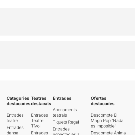
Categories
Teatres
Entrades
Ofertes
destacades
destacats
destacades
Abonaments
Entrades
Entrades
teatrals
Descompte El
teatre
Teatre
Mago Pop 'Nada
Tiquets Regal
Tívoli
es imposible'
Entrades
Entrades
dansa
Entrades
Descompte Ànima
espectacles a