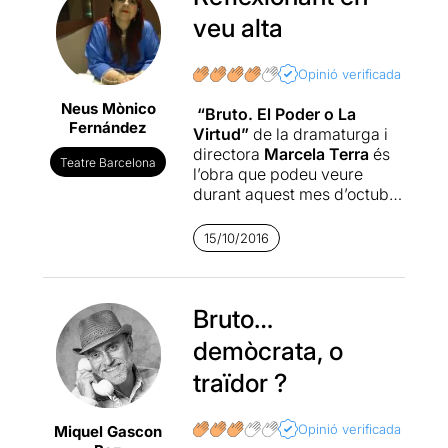
veu alta
Opinió verificada
Neus Mònico
“Bruto. El Poder o La
Fernández
Virtud”
de la dramaturga i
directora
Marcela Terra
és
Teatre Barcelona
l’obra que podeu veure
durant aquest mes d’octubre
a la
Sala Fènix
.
15/10/2016
Es tracta d’un monòleg
teatral inspirat en el drama
històric de
“Juli Cèsar” de
William Shakespeare.
Bruto…
Una
mirada des de la figura del
demòcrata, o
polític i escriptor
Marco
Bruto
, implicat en
traïdor ?
l’assassinat de l’emperador
romà
Juli Cèsar
.
Opinió verificada
Miquel Gascon