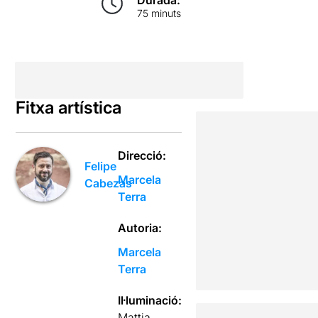
Durada:
75 minuts
Fitxa artística
Direcció:
Felipe
Marcela
Cabezas
Terra
Autoria:
Marcela
Terra
Il·luminació:
Mattia