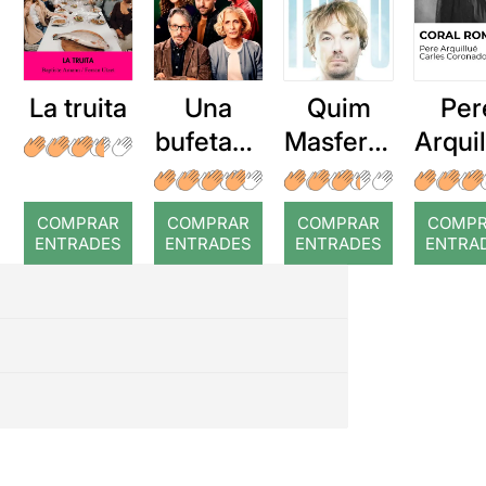
La truita
Una
Quim
Per
bufetada
Masferre
Arqui
a temps
r: Temps
: Cor
romp
COMPRAR
COMPRAR
COMPRAR
COMP
ENTRADES
ENTRADES
ENTRADES
ENTRA