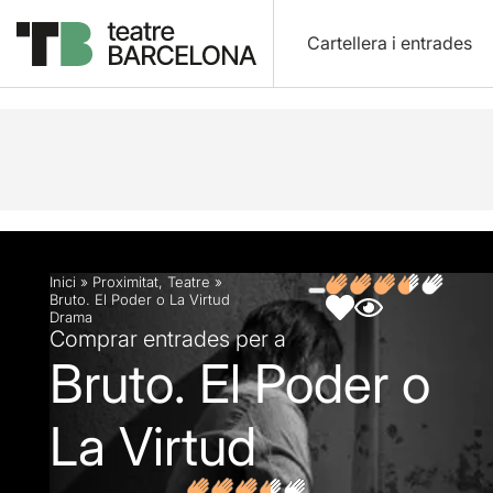
Cartellera i entrades
Descripció
Fitxa artística
Fotos i vídeos
Opin
Inici
»
Proximitat
,
Teatre
»
Bruto. El Poder o La Virtud
Drama
Comprar entrades per a
Bruto. El Poder o
La Virtud