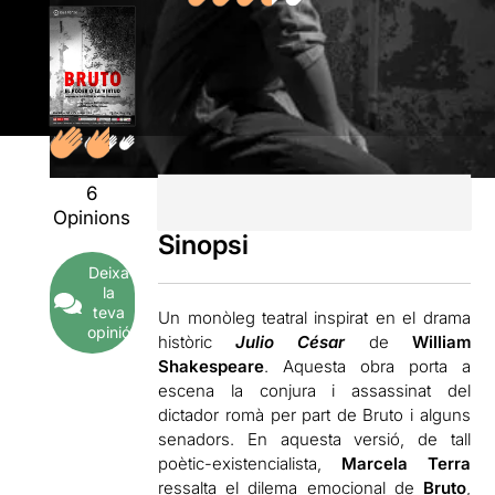
6
Opinions
Sinopsi
Deixa
la
teva
Un monòleg teatral inspirat en el drama
opinió
històric
Julio César
de
William
Shakespeare
. Aquesta obra porta a
escena la conjura i assassinat del
dictador romà per part de Bruto i alguns
senadors. En aquesta versió, de tall
poètic-existencialista,
Marcela Terra
ressalta el dilema emocional de
Bruto
,