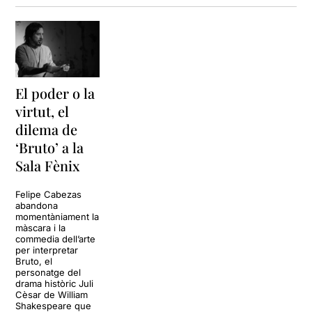
El poder o la
virtut, el
dilema de
‘Bruto’ a la
Sala Fènix
Felipe Cabezas
abandona
momentàniament la
màscara i la
commedia dell’arte
per interpretar
Bruto, el
personatge del
drama històric Juli
Cèsar de William
Shakespeare que