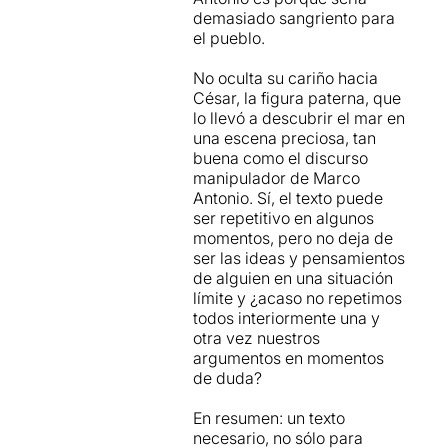
La Sala Fènix plena fins a la
demasiado sangriento para
bandera d’un públic més
el pueblo.
que satisfet.
No oculta su cariño hacia
Aplaudiments llargs i del tot
César, la figura paterna, que
merescuts.
lo llevó a descubrir el mar en
una escena preciosa, tan
buena como el discurso
manipulador de Marco
VALORACIÓ: *** ½ / ****
Antonio. Sí, el texto puede
ser repetitivo en algunos
momentos, pero no deja de
ser las ideas y pensamientos
de alguien en una situación
límite y ¿acaso no repetimos
todos interiormente una y
otra vez nuestros
argumentos en momentos
de duda?
En resumen: un texto
necesario, no sólo para