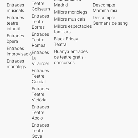
Teatre
Entrades
Madrid
Descompte
Coliseum
musicals
Mamma mia
Millors monòlegs
Entrades
Entrades
Descompte
Millors musicals
Teatre
teatre
Germans de sang
Millors espectacles
Borràs
infantil
familiars
Entrades
Entrades
Black Friday
Teatre
òpera
Teatral
Romea
Entrades
Guanya entrades
Entrades
improvisació
de teatre gratis -
La
Entrades
concursos
Villarroel
monòlegs
Entrades
Teatre
Condal
Entrades
Teatre
Victòria
Entrades
Teatre
Apolo
Entrades
Teatre
Goya