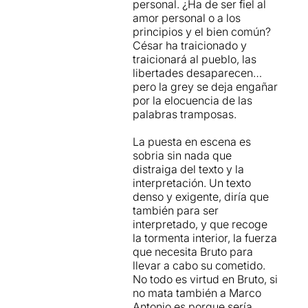
personal. ¿Ha de ser fiel al
Bruto és tot aquell que
amor personal o a los
defensa la llibertat, l’honor
principios y el bien común?
i la virtut del seu poble.
César ha traicionado y
traicionará al pueblo, las
En els seus crits
libertades desaparecen…
d’independència i llibertat
pero la grey se deja engañar
he vist al poble català.
por la elocuencia de las
palabras tramposas.
Ell no va matar a la persona,
sinó que va matar el que
La puesta en escena es
aquesta representava (el
sobria sin nada que
poder, la dictadura, la tirania
distraiga del texto y la
i la corrupció).
interpretación. Un texto
denso y exigente, diría que
Traduït al poble català: Els
también para ser
catalans no tenim rés en
interpretado, y que recoge
contra d’Espanya, el que no
la tormenta interior, la fuerza
ens agrada ni volem és el
que necesita Bruto para
que ella representa.
llevar a cabo su cometido.
No todo es virtud en Bruto, si
no mata también a Marco
Antonio es porque sería