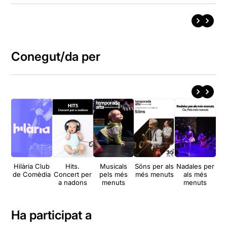
Conegut/da per
Hilària Club
Hits.
Musicals
Söns per als
Nadales per
S
de Comèdia
Concert per
pels més
més menuts
als més
a nadons
menuts
menuts
Ha participat a