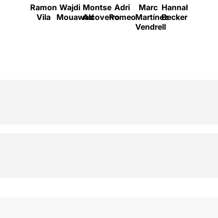
Ramon
Wajdi
Montse
Adri
Marc
Hannah
Irene
Vila
Mouawad
Alcoverro
Romeo
Martínez
Becker
Sango
Vendrell