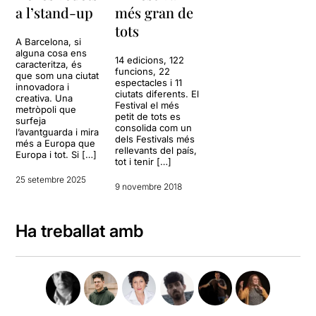
a l’stand-up
més gran de
tots
A Barcelona, si
alguna cosa ens
14 edicions, 122
caracteritza, és
funcions, 22
que som una ciutat
espectacles i 11
innovadora i
ciutats diferents. El
creativa. Una
Festival el més
metròpoli que
petit de tots es
surfeja
consolida com un
l’avantguarda i mira
dels Festivals més
més a Europa que
rellevants del país,
Europa i tot. Si […]
tot i tenir […]
25 setembre 2025
9 novembre 2018
Ha treballat amb