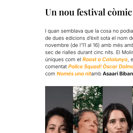
Un nou festival còmic
I quan semblava que la cosa no podia 
de dues edicions d’èxit sota el nom d
novembre (de l’11 al 16) amb més ambi
sec de rialles durant cinc nits. El Mol
úniques com el
Roast a Catalunya
, 
comentat
Police Squad! Òscar Dalma
com
Només una nit
amb
Asaari Biba