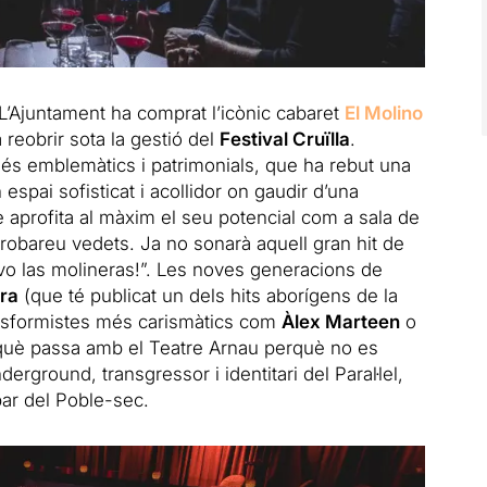
. L’Ajuntament ha comprat l’icònic cabaret
El Molino
 reobrir sota la gestió del
Festival Cruïlla
.
s emblemàtics i patrimonials, que ha rebut una
espai sofisticat i acollidor on gaudir d’una
aprofita al màxim el seu potencial com a sala de
trobareu vedets. Ja no sonarà aquell gran hit de
vo las molineras!”. Les noves generacions de
era
(que té publicat un dels hits aborígens de la
ransformistes més carismàtics com
Àlex Marteen
o
 què passa amb el Teatre Arnau perquè no es
derground, transgressor i identitari del Paral·lel,
ar del Poble-sec.