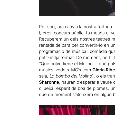
Per sort, ara canvia la nostra fortuna
i, previ concurs públic, fa mesos el va
Recuperem un dels nostres teatres mé
rentada de cara per convertir-lo en un 
programació de música i comèdia que 
petit-mitjà format. De moment, no hi 
“Qué polvo tiene el Molino… ¡qué pol
músics-vedets-MC’s com
Glòria Rib
sala,
La bomba del Molino
), o els t
Sharonne
, hauran d’esperar a veure
dilueixi l’esperit de boa de plomes, un
que de moment s’atrinxera en algun b