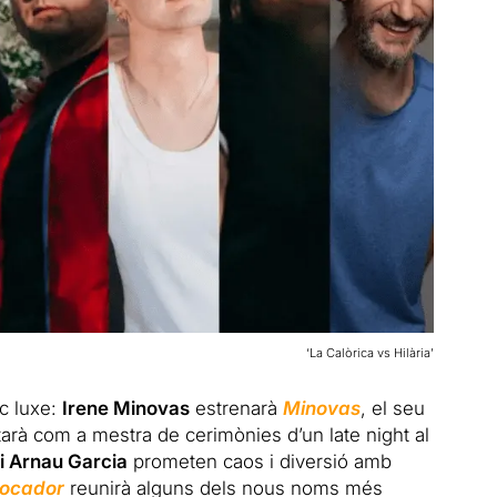
‘La Calòrica vs Hilària’
ic luxe:
Irene Minovas
estrenarà
Minovas
, el seu
rà com a mestra de cerimònies d’un late night al
i Arnau Garcia
prometen caos i diversió amb
mocador
reunirà alguns dels nous noms més