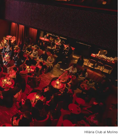
HIlària Club al Molino