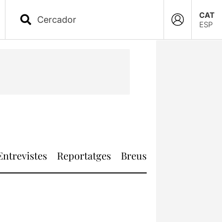
CAT
ESP
Entrevistes
Reportatges
Breus