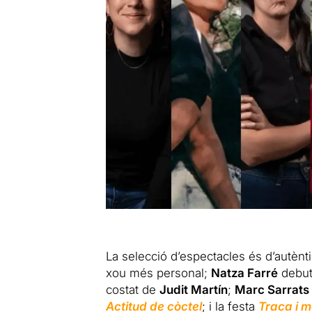
La selecció d’espectacles és d’autènt
xou més personal;
Natza Farré
debuta
costat de
Judit Martín
;
Marc Sarrats 
Actitud de còctel
; i la festa
Traca i 