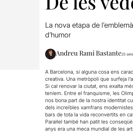
De les ved
La nova etapa de l’emblemàt
d’humor
Andreu Rami Bastante
25 set
A Barcelona, si alguna cosa ens carac
creativa. Una metròpoli que surfeja l
Si cal renovar la ciutat, ens exalta 
teníem. Entre el franquisme, les Olimp
nos bona part de la nostra identitat 
dels increïbles xamfrans modernistes 
bars de tota la vida reconvertits en c
Paral·lel també han patit les conseqüè
anys era una meca mundial de les art