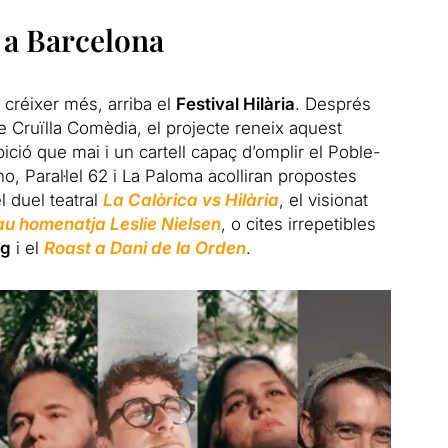
 a Barcelona
créixer més, arriba el
Festival Hilària
. Després
e Cruïlla Comèdia, el projecte reneix aquest
ció que mai i un cartell capaç d’omplir el Poble-
ino, Paral·lel 62 i La Paloma acolliran propostes
el duel teatral
La Calòrica vs Hilària
, el visionat
u homenatja Leslie Nielsen
, o cites irrepetibles
ng
i el
Roast a Dani de la Orden
.