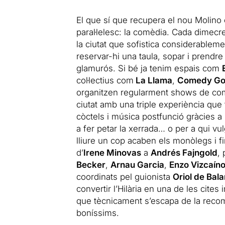
El que sí que recupera el nou Molin
paral·lelesc: la comèdia. Cada dimecre
la ciutat que sofistica considerablem
reservar-hi una taula, sopar i prendre 
glamurós. Si bé ja tenim espais com
col·lectius com
La Llama
,
Comedy Go
organitzen regularment shows de comèd
ciutat amb una triple experiència que 
còctels i música postfunció gràcies a
a fer petar la xerrada… o per a qui vu
lliure un cop acaben els monòlegs i f
d’
Irene Minovas
a
Andrés Fajngold
,
Becker
,
Arnau Garcia
,
Enzo Vizcaín
coordinats pel guionista
Oriol de Bal
convertir l’Hilària en una de les cites
que tècnicament s’escapa de la recom
boníssims.