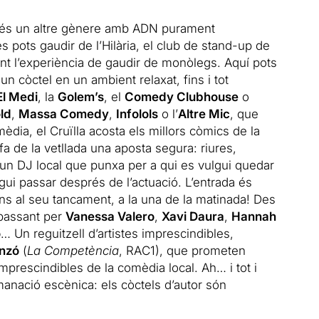
o és un altre gènere amb ADN purament
s pots gaudir de l’Hilària, el club de stand-up de
ent l’experiència de gaudir de monòlegs. Aquí pots
un còctel en un ambient relaxat, fins i tot
El Medi
, la
Golem’s
, el
Comedy Clubhouse
o
ld
,
Massa Comedy
,
Infolols
o l’
Altre Mic
, que
ia, el Cruïlla acosta els millors còmics de la
fa de la vetllada una aposta segura: riures,
 un DJ local que punxa per a qui es vulgui quedar
lgui passar després de l’actuació. L’entrada és
ins al seu tancament, a la una de la matinada! Des
 passant per
Vanessa Valero
,
Xavi Daura
,
Hannah
o
… Un reguitzell d’artistes imprescindibles,
anzó
(
La Competència
, RAC1), que prometen
 imprescindibles de la comèdia local. Ah… i tot i
anació escènica: els còctels d’autor són