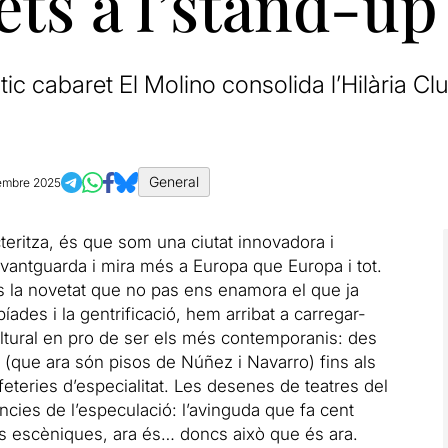
ets a l’stand-up
ic cabaret El Molino consolida l’Hilària 
General
embre 2025
teritza, és que som una ciutat innovadora i
’avantguarda i mira més a Europa que Europa i tot.
més la novetat que no pas ens enamora el que ja
íades i la gentrificació, hem arribat a carregar-
cultural en pro de ser els més contemporanis: des
(que ara són pisos de Núñez i Navarro) fins als
afeteries d’especialitat. Les desenes de teatres del
ncies de l’especulació: l’avinguda que fa cent
s escèniques, ara és… doncs això que és ara.