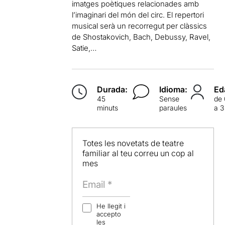
imatges poètiques relacionades amb
l’imaginari del món del circ. El repertori
musical serà un recorregut per clàssics
de Shostakovich, Bach, Debussy, Ravel,
Satie,…
Durada:
Idioma:
Ed
45
Sense
de
minuts
paraules
a 3
Totes les novetats de teatre
familiar al teu correu un cop al
mes
He llegit i
accepto
les