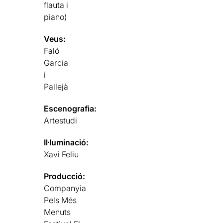
flauta i
piano)
Veus:
Faló
García
i
Pallejà
Escenografia:
Artestudi
Il·luminació:
Xavi Feliu
Producció:
Companyia
Pels Més
Menuts