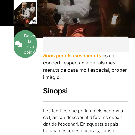
Deixa
la
teva
opinió
Söns per als més menuts
és un
concert i espectacle per als més
menuts de casa molt especial, proper
i màgic.
Sinopsi
Les famílies que portaran els nadons a
coll, aniran descobrint diferents espais
dalt de l’escenari. En aquests espais
trobaran escenes musicals, sons i