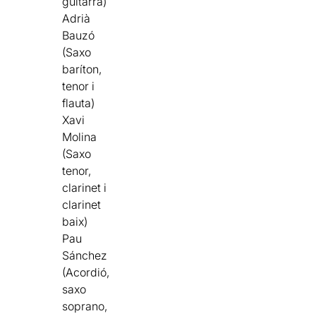
guitarra)
Adrià
Bauzó
(Saxo
baríton,
tenor i
flauta)
Xavi
Molina
(Saxo
tenor,
clarinet i
clarinet
baix)
Pau
Sánchez
(Acordió,
saxo
soprano,