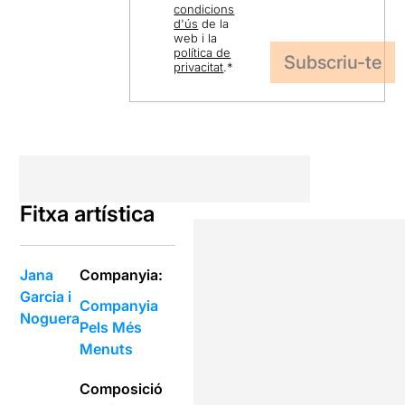
condicions
d'ús
de la
web i la
política de
privacitat
.
*
Fitxa artística
Jana
Companyia:
Garcia i
Companyia
Noguera
Pels Més
Menuts
Composició