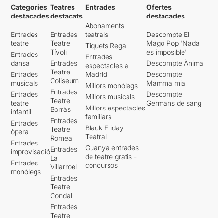
Categories
Teatres
Entrades
Ofertes
destacades
destacats
destacades
Abonaments
Entrades
Entrades
teatrals
Descompte El
teatre
Teatre
Mago Pop 'Nada
Tiquets Regal
Tívoli
es imposible'
Entrades
Entrades
dansa
Entrades
Descompte Ànima
espectacles a
Teatre
Entrades
Madrid
Descompte
Coliseum
musicals
Mamma mia
Millors monòlegs
Entrades
Entrades
Descompte
Millors musicals
Teatre
teatre
Germans de sang
Millors espectacles
Borràs
infantil
familiars
Entrades
Entrades
Black Friday
Teatre
òpera
Teatral
Romea
Entrades
Guanya entrades
Entrades
improvisació
de teatre gratis -
La
Entrades
concursos
Villarroel
monòlegs
Entrades
Teatre
Condal
Entrades
Teatre