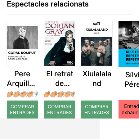
Espectacles relacionats
Pere
El retrat
Xiulalala
Sílv
Arquillué
de
nd
Pér
: Coral
Dorian
Cru
romput
Gray
Repet
Entra
COMPRAR
COMPRAR
COMPRAR
repet
exhaur
ENTRADES
ENTRADES
ENTRADES
repe