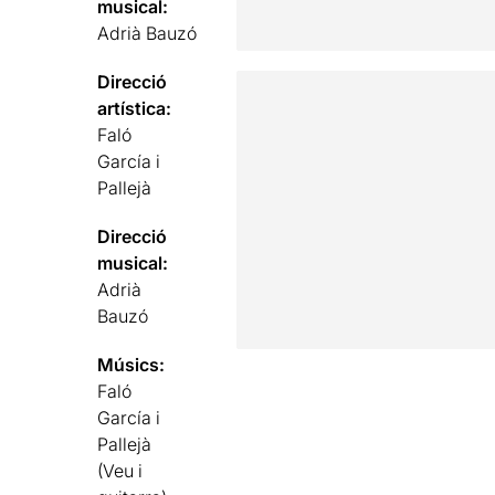
musical:
Adrià Bauzó
Direcció
artística:
Faló
García i
Pallejà
Direcció
musical:
Adrià
Bauzó
Músics:
Faló
García i
Pallejà
(Veu i