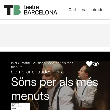
Cartellera i entrades
Descripció
Fitxa artística
Inici
»
Infantil
,
Música
»
Söns per als més
menuts
Comprar entrades per a
Söns per als més
menuts